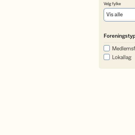
Velg fylke
Foreningsty
Medlemsf
Lokallag