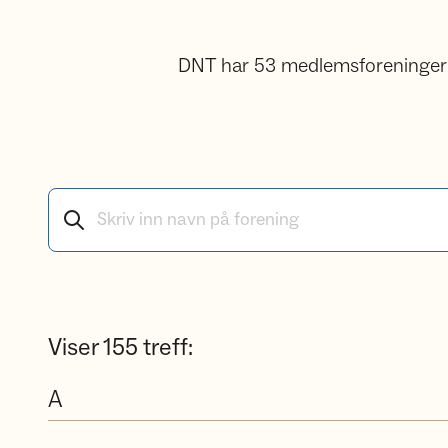
DNT har 53 medlemsforeninger me
Søk etter medlemsforeninger
Viser
155
treff:
A