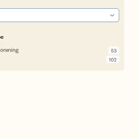
pe
orening
53
102