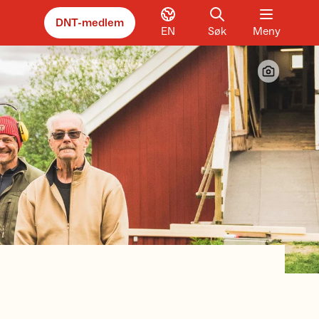
DNT-medlem
EN
Søk
Meny