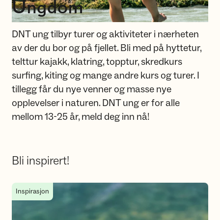
Ungdom
DNT ung tilbyr turer og aktiviteter i nærheten
av der du bor og på fjellet. Bli med på hyttetur,
telttur kajakk, klatring, topptur, skredkurs
surfing, kiting og mange andre kurs og turer. I
tillegg får du nye venner og masse nye
opplevelser i naturen. DNT ung er for alle
mellom 13-25 år, meld deg inn nå!
Bli inspirert!
De beste hytteturene med venner
Inspirasjon