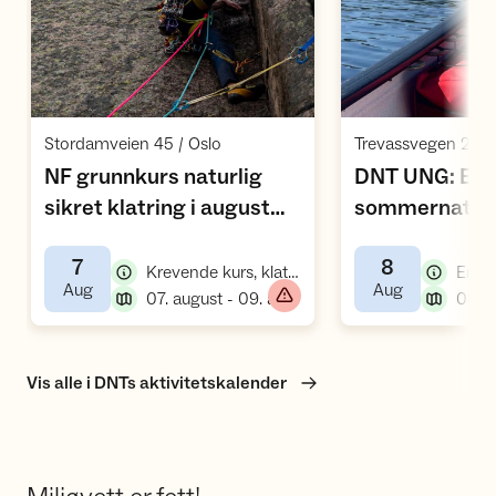
Åpne aktivitet
Å
,
Stordamveien 45 / Oslo
Trevassvegen 259 /
NF grunnkurs naturlig
DNT UNG: En
sikret klatring i august
sommernatt p
,
(tradkurs) (FJ26)
.. (kano & ove
7
8
,
Krevende kurs, klatrekurs
Enkel
,
,
Aug
Aug
,
07. august - 09. august
Vis alle i DNTs aktivitetskalender