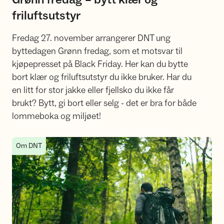
friluftsutstyr
Fredag 27. november arrangerer DNT ung
byttedagen Grønn fredag, som et motsvar til
kjøpepresset på Black Friday. Her kan du bytte
bort klær og friluftsutstyr du ikke bruker. Har du
en litt for stor jakke eller fjellsko du ikke får
brukt? Bytt, gi bort eller selg - det er bra for både
lommeboka og miljøet!
Miljøvettreglene
Om DNT