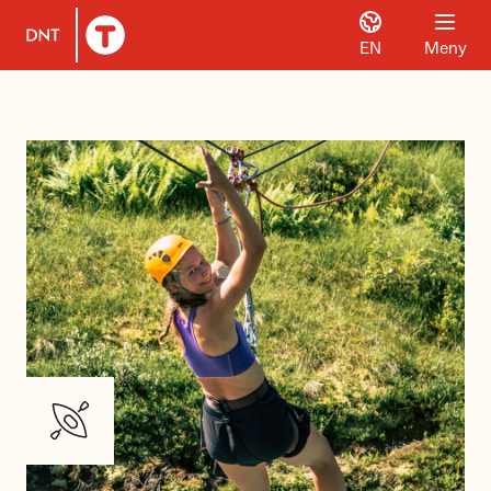
EN
Meny
Til DNT.no forside