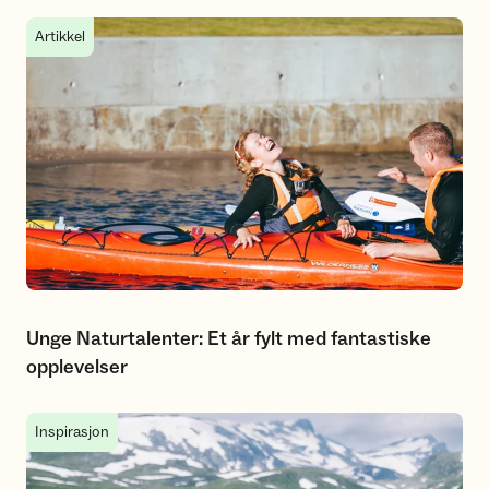
Unge Naturtalenter: Et år fylt med fantastiske opplevelser
Artikkel
Unge Naturtalenter: Et år fylt med fantastiske
opplevelser
10 sommeraktiviteter for ungdom
Inspirasjon