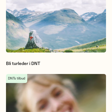
Bli turleder i DNT
Ferskingkurs med DNT
DNTs tilbud