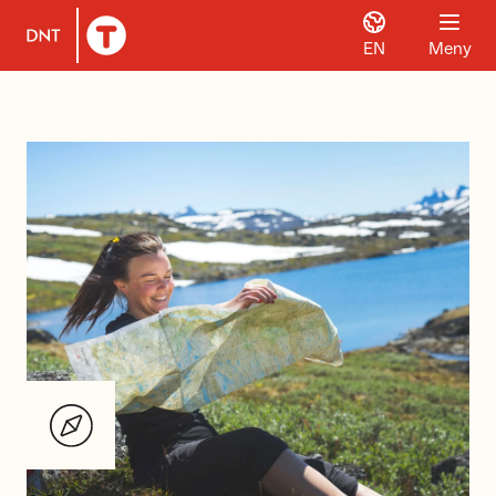
EN
Meny
Til DNT.no forside