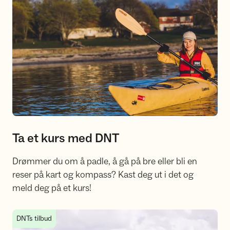
Ta et kurs med DNT
Drømmer du om å padle, å gå på bre eller bli en
reser på kart og kompass? Kast deg ut i det og
meld deg på et kurs!
Bli turleder i DNT
DNTs tilbud