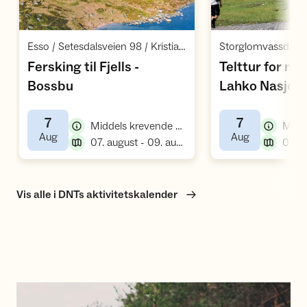
Åpne aktivitet
Å
,
Esso / Setesdalsveien 98 / Kristiansand
Fersking til Fjells -
Telttur for ny
,
Bossbu
Lahko Nasjon
7
7
,
Middels krevende kurs, introkurs friluftsliv
,
,
Aug
Aug
,
07. august - 09. august
Vis alle i DNTs aktivitetskalender