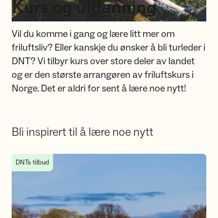
Kurs og utdanning
Vil du komme i gang og lære litt mer om
friluftsliv? Eller kanskje du ønsker å bli turleder i
DNT? Vi tilbyr kurs over store deler av landet
og er den største arrangøren av friluftskurs i
Norge. Det er aldri for sent å lære noe nytt!
Bli inspirert til å lære noe nytt
Ta et kurs med DNT
DNTs tilbud