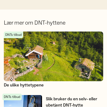
Lær mer om DNT-hyttene
De ulike hyttetypene
DNTs tilbud
De ulike hyttetypene
DNTs tilbud
Slik bruker du en selv- eller ubetjent DNT-hytte
Slik bruker du en selv- eller
ubetjent DNT-hytte