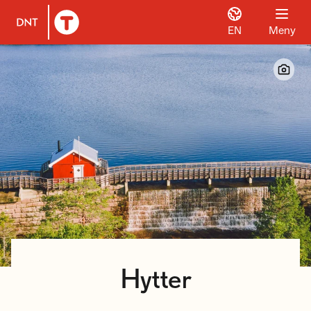
EN
Meny
Til DNT.no forside
Hytter