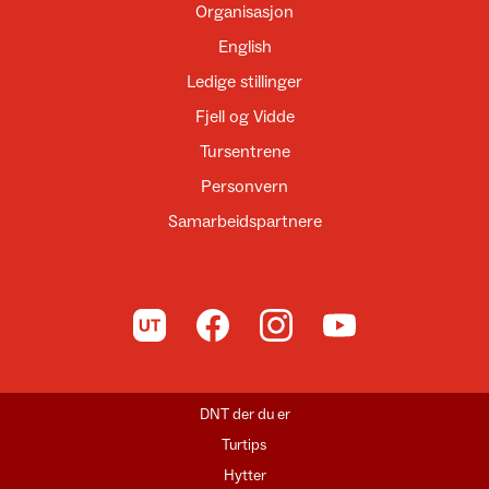
Organisasjon
English
Ledige stillinger
Fjell og Vidde
Tursentrene
Personvern
Samarbeidspartnere
Til UT.no
Til DNT på Facebook
Til DNT på Instagram
Til DNT på YouTube
DNT der du er
Turtips
Hytter