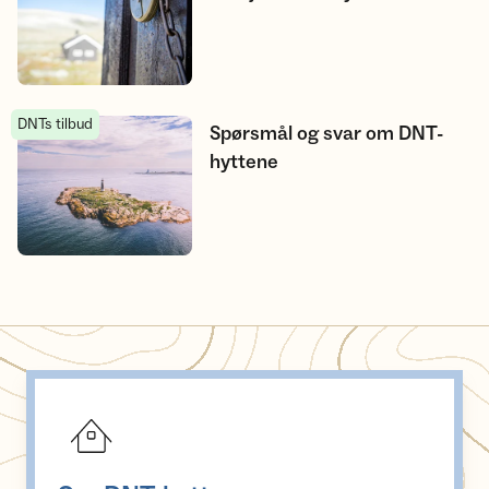
DNTs tilbud
Spørsmål og svar om DNT-hyttene
Spørsmål og svar om DNT-
hyttene
Om DNT-hyttene