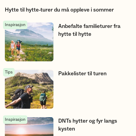
Hytte til hytte-turer du må oppleve i sommer
Inspirasjon
Anbefalte familieturer fra hytte til hytte
Anbefalte familieturer fra
hytte til hytte
Tips
Pakkelister til turen
Pakkelister til turen
Inspirasjon
DNTs hytter og fyr langs kysten
DNTs hytter og fyr langs
kysten