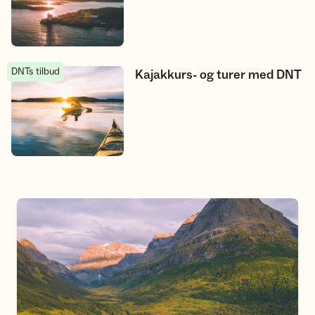
DNTs tilbud
Kajakkurs- og turer med DNT
Kajakkurs- og turer med DNT
Skru på turmodus