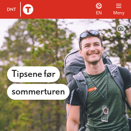
EN
Meny
Til DNT.no forside
Tipsene før
sommerturen