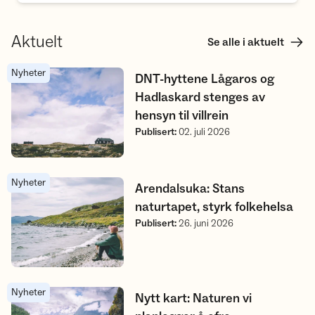
Aktuelt
Se alle i aktuelt
Nyheter
DNT-hyttene Lågaros og Hadlaskard stenges av hensyn til villr
DNT-hyttene Lågaros og
Hadlaskard stenges av
hensyn til villrein
Publisert
:
02. juli 2026
Nyheter
Arendalsuka: Stans naturtapet, styrk folkehelsa
Arendalsuka: Stans
naturtapet, styrk folkehelsa
Publisert
:
26. juni 2026
Nyheter
Nytt kart: Naturen vi planlegger å ofre
Nytt kart: Naturen vi