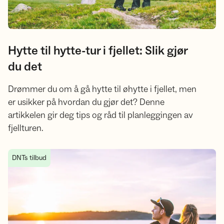
Hytte til hytte-tur i fjellet: Slik gjør
du det
Drømmer du om å gå hytte til øhytte i fjellet, men
er usikker på hvordan du gjør det? Denne
artikkelen gir deg tips og råd til planleggingen av
fjellturen.
De beste tipsene for billig ferie i Norge
DNTs tilbud