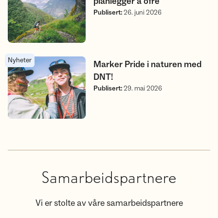
planlegger å ofre
Publisert
:
26. juni 2026
Nyheter
Marker Pride i naturen med DNT!
Marker Pride i naturen med
DNT!
Publisert
:
29. mai 2026
Samarbeidspartnere
Vi er stolte av våre samarbeidspartnere