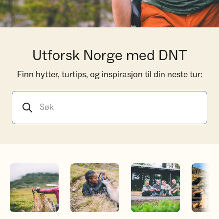
Utforsk Norge med DNT
Finn hytter, turtips, og inspirasjon til din neste tur:
Søk
Bli frivillig
Bli medlem
Medlemsfordeler
Sporløs 