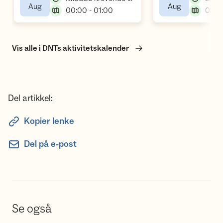
,
,
Aug
Aug
,
00:00 - 01:00
06:3
Vis alle i DNTs aktivitetskalender
Del artikkel:
Kopier lenke
Del på e-post
Se også