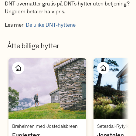
DNT overnatter gratis på DNTs hytter uten betjening?
Ungdom betaler halv pris.
Les mer:
De ulike DNT-hyttene
Åtte billige hytter
Åpne hytte
Å
,
Breheimen med Jostedalsbreen
,
,
Fuglesteg
Jonstølen