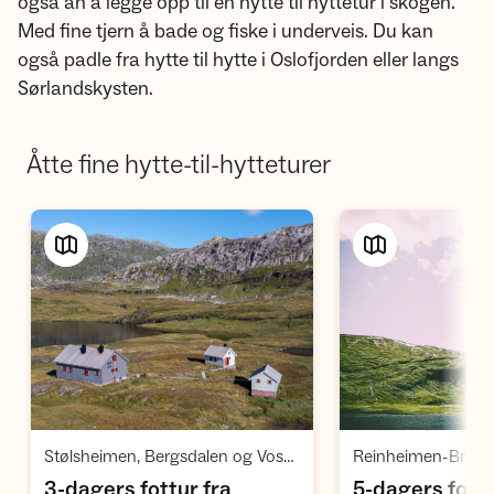
også an å legge opp til en hytte til hyttetur i skogen.
Med fine tjern å bade og fiske i underveis. Du kan
også padle fra hytte til hytte i Oslofjorden eller langs
Sørlandskysten.
Åtte fine hytte-til-hytteturer
Vis turforslag
Vi
,
Stølsheimen, Bergsdalen og Vossafjelli
3-dagers fottur fra
5-dagers fottu