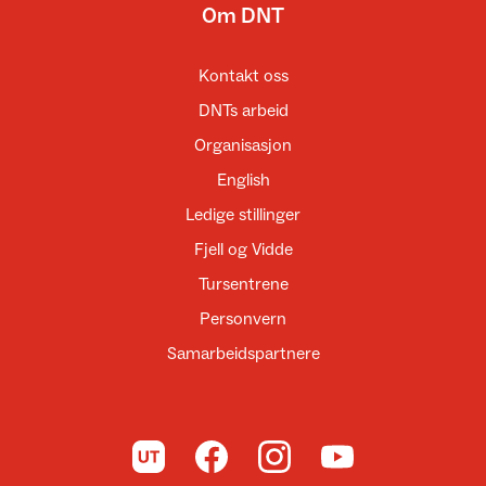
Om DNT
Kontakt oss
DNTs arbeid
Organisasjon
English
Ledige stillinger
Fjell og Vidde
Tursentrene
Personvern
Samarbeidspartnere
Til UT.no
Til DNT på Facebook
Til DNT på Instagram
Til DNT på YouTube