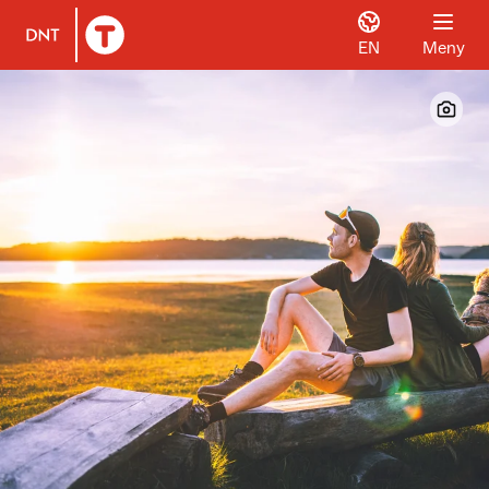
EN
Meny
Til DNT.no forside