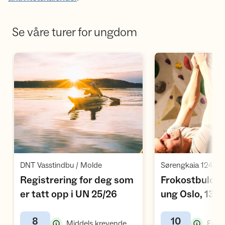
Se våre turer for ungdom
Åpne aktivitet
Å
,
DNT Vasstindbu / Molde
Sørengkaia 124 / O
Registrering for deg som
Frokostbuldring (
,
er tatt opp i UN 25/26
ung Oslo, 13-3
8
10
,
Middels krevende kurs