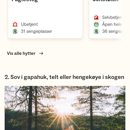
,
Selvbetjent
,
Ubetjent
Åpen hele åre
,
31 sengeplasser
36 sengeplass
Vis alle hytter
2. Sov i gapahuk, telt eller hengekøye i skogen