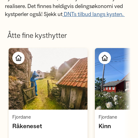
realisere. Det finnes heldigvis delingsøkonomi ved
kystperler også! Sjekk ut
DNTs tilbud langs kysten.
Åtte fine kysthytter
Åpne hytte
Å
,
,
Fjordane
Fjordane
,
,
Råkeneset
Kinn