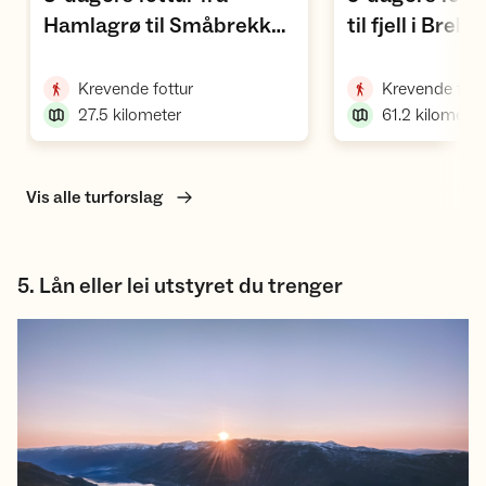
Hamlagrø til Småbrekke
til fjell i Bre
,
(Bergsdalen)
,
Krevende fottur
Krevende fott
27.5
kilometer
61.2
kilometer
Vis alle turforslag
5. Lån eller lei utstyret du trenger