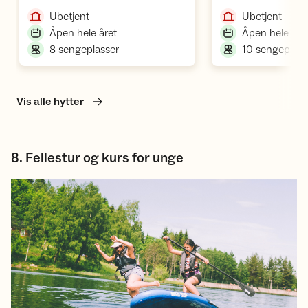
,
,
Ubetjent
Ubetjent
,
Åpen hele året
Åpen hele åre
,
8 sengeplasser
10 sengeplass
Vis alle hytter
8. Fellestur og kurs for unge