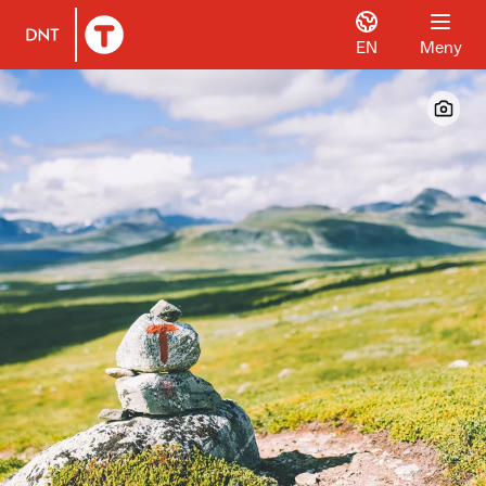
EN
Meny
Til DNT.no forside