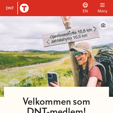
EN
Meny
Til DNT.no forside
Velkommen som
DNT-medlem!