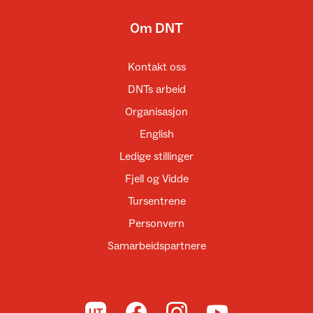
Om DNT
Kontakt oss
DNTs arbeid
Organisasjon
English
Ledige stillinger
Fjell og Vidde
Tursentrene
Personvern
Samarbeidspartnere
Til UT.no
Til DNT på Facebook
Til DNT på Instagram
Til DNT på YouTube