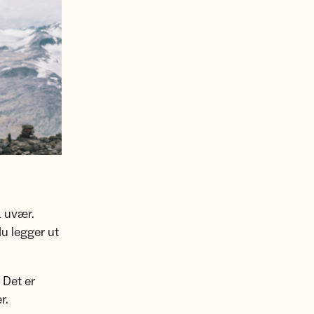
å uvær.
u legger ut
 Det er
r.