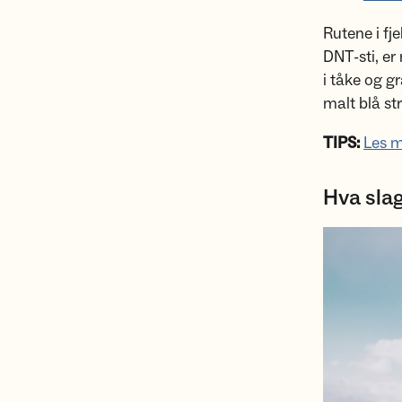
Rutene i fj
DNT-sti, er
i tåke og g
malt blå str
TIPS:
Les m
Hva slag