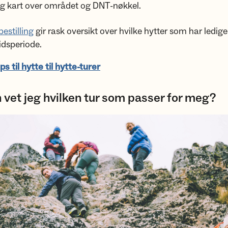
eg kart over området og DNT-nøkkel.
estilling
gir rask oversikt over hvilke hytter som har ledige
tidsperiode.
ps til hytte til hytte-turer
vet jeg hvilken tur som passer for meg?