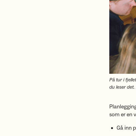
På tur i fjel
du leser det.
Planlegging
som er en v
Gå inn 