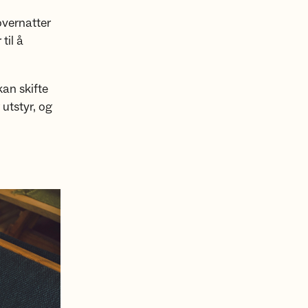
 overnatter
til å
kan skifte
 utstyr, og