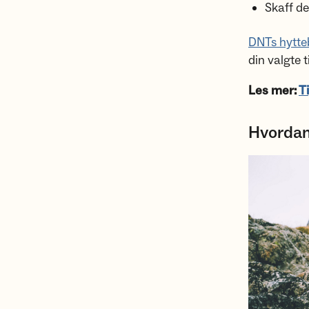
Skaff d
DNTs hytteb
din valgte 
Les mer:
Ti
Hvordan 