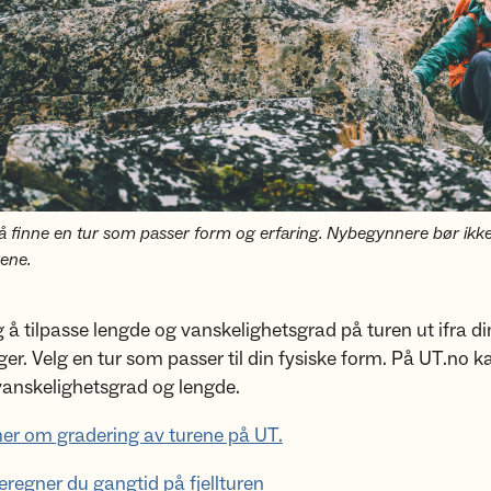
g å finne en tur som passer form og erfaring. Nybegynnere bør ikk
rene.
ig å tilpasse lengde og vanskelighetsgrad på turen ut ifra d
ger. Velg en tur som passer til din fysiske form. På UT.no k
 vanskelighetsgrad og lengde.
er om gradering av turene på UT.
beregner du gangtid på fjellturen