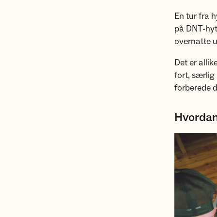
En tur fra h
på DNT-hytt
overnatte u
Det er alli
fort, særli
forberede d
Hvordan 