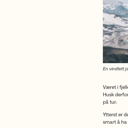
En vindtett j
Været i fjel
Husk derfor
på tur.
Ytterst er 
smart å ha 