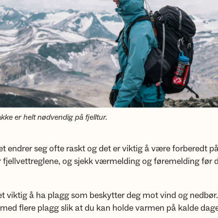
akke er helt nødvendig på fjelltur.
let endrer seg ofte raskt og det er viktig å være forberedt p
 fjellvettreglene, og sjekk værmelding og føremelding før d
det viktig å ha plagg som beskytter deg mot vind og nedbør.
med flere plagg slik at du kan holde varmen på kalde dage