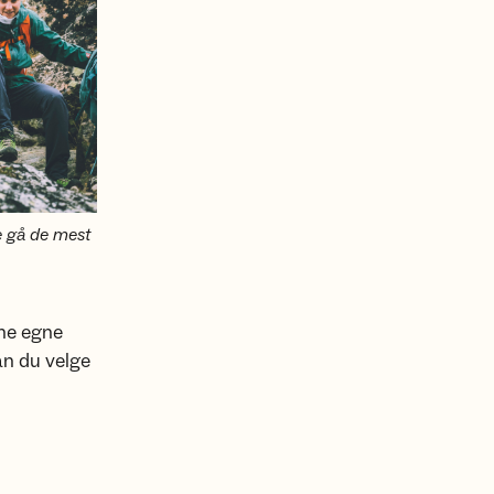
e gå de mest
ine egne
an du velge