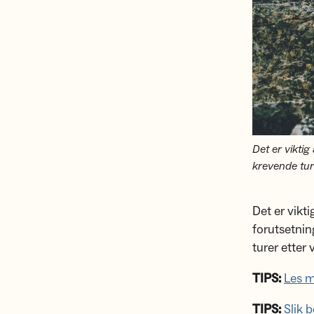
Det er vikti
krevende tu
Det er vikt
forutsetnin
turer etter
TIPS:
Les m
TIPS:
Slik 