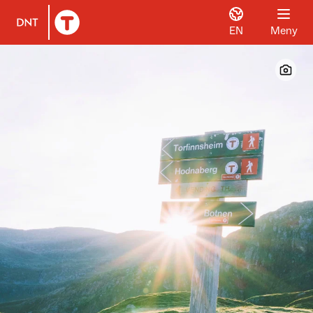
EN
Meny
Til DNT.no forside