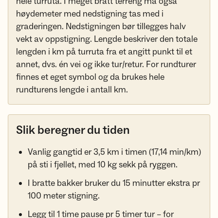
hele turruta. I meget bratt terreng må også
høydemeter med nedstigning tas med i
graderingen. Nedstigningen bør tillegges halv
vekt av oppstigning. Lengde beskriver den totale
lengden i km på turruta fra et angitt punkt til et
annet, dvs. én vei og ikke tur/retur. For rundturer
finnes et eget symbol og da brukes hele
rundturens lengde i antall km.
Slik beregner du tiden
Vanlig gangtid er 3,5 km i timen (17,14 min/km)
på sti i fjellet, med 10 kg sekk på ryggen.
I bratte bakker bruker du 15 minutter ekstra pr
100 meter stigning.
Legg til 1 time pause pr 5 timer tur – for