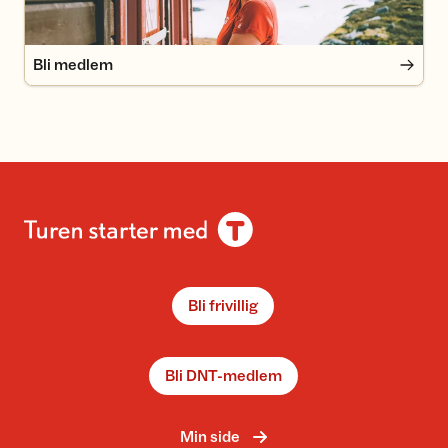
Bli medlem
Bli frivillig
Bli DNT-medlem
Min side