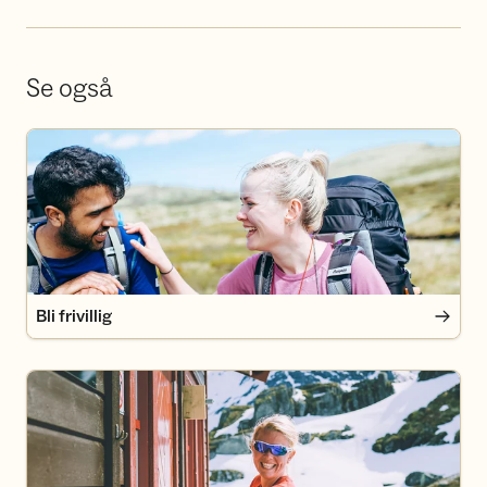
Se også
Bli frivillig
Bli frivillig
Bli medlem