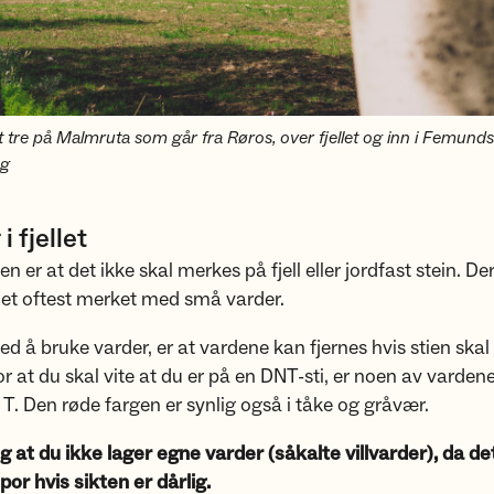
 tre på Malmruta som går fra Røros, over fjellet og inn i Femund
eg
i fjellet
 er at det ikke skal merkes på fjell eller jordfast stein. Der
ellet oftest merket med små varder.
d å bruke varder, er at vardene kan fjernes hvis stien ska
For at du skal vite at du er på en DNT-sti, er noen av varde
T. Den røde fargen er synlig også i tåke og gråvær.
ig at du ikke lager egne varder (såkalte villvarder), da de
spor hvis sikten er dårlig.