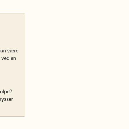
 kan være
. ved en
tolpe?
krysser