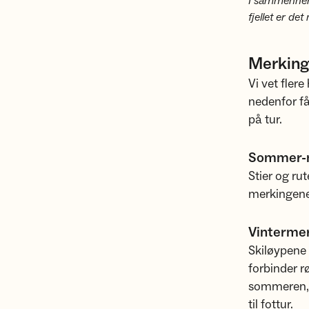
I sammenhen
fjellet er d
Merking
Vi vet fler
nedenfor få
på tur.
Sommer-
Stier og ru
merkingene 
Vinterme
Skiløypene 
forbinder 
sommeren, k
til fottur.