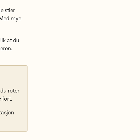
 stier
. Med mye
lik at du
meren.
 du roter
 fort.
etasjon