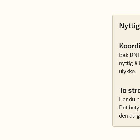
Nyttig
Koord
Bak DNT-s
nyttig å
ulykke.
To str
Har du n
Det bety
den du g