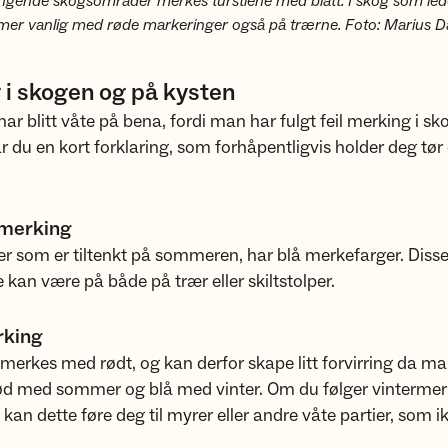
gende skogsområder merkes turstiene med blått. I skog som lede
et mer vanlig med røde markeringer også på trærne. Foto: Marius D
 i skogen og på kysten
e har blitt våte på bena, fordi man har fulgt feil merking i s
r du en kort forklaring, som forhåpentligvis holder deg tør
merking
ter som er tiltenkt på sommeren, har blå merkefarger. Diss
kan være på både på trær eller skiltstolper.
rking
merkes med rødt, og kan derfor skape litt forvirring da ma
rød med sommer og blå med vinter. Om du følger vinterme
an dette føre deg til myrer eller andre våte partier, som i