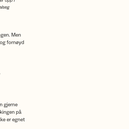
r opp i
alseg
kogen. Men
 og fornøyd
e
n gjerne
rkingen på
kke er egnet