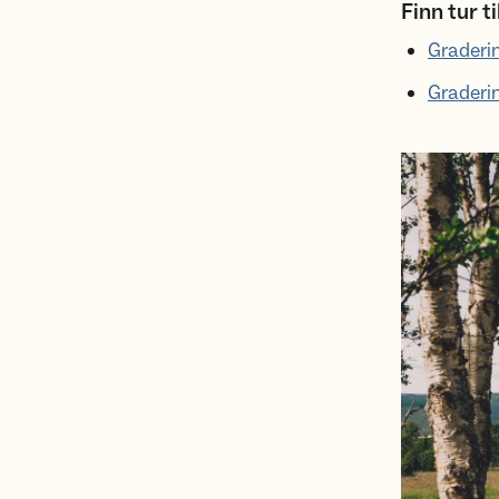
Finn tur ti
Graderin
Graderin