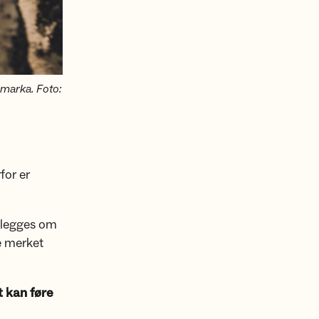
smarka. Foto:
for er
l legges om
ne merket
t kan føre