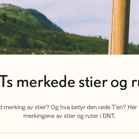
s merkede stier og r
rød merking av stier? Og hva betyr den røde T’en? Her f
merkingene av stier og ruter i DNT.