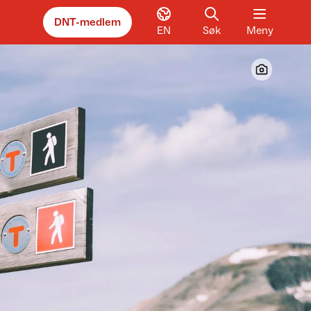
DNT-medlem
EN
Søk
Meny