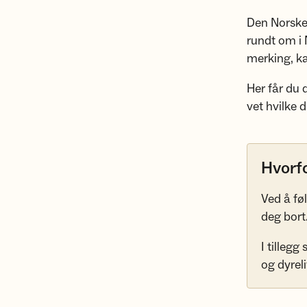
Den Norske
rundt om i 
merking, ka
Her får du 
vet hvilke 
Hvorfo
Ved å føl
deg bort
I tillegg
og dyreli