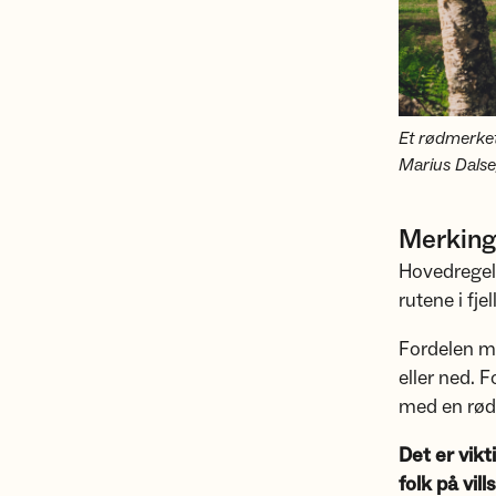
Et rødmerket
Marius Dals
Merking 
Hovedregelen
rutene i fj
Fordelen me
eller ned. 
med en rød 
Det er vikt
folk på vill