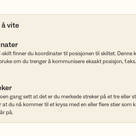
 å vite
inater
kilt finner du koordinater til posisjonen til skiltet. Denne
 bruke om du trenger å kommunisere eksakt posisjon, f.eks
eker
oen gang sett at det er du merkede streker på et tre eller s
r at du nå kommer til et kryss med en eller flere stier som 
år på.