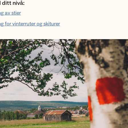
l ditt nivå:
g av stier
g for vinterruter og skiturer