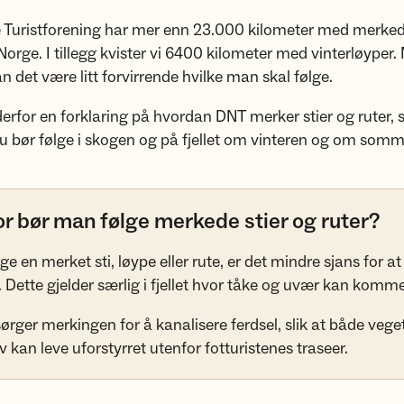
 Turistforening har mer enn 23.000 kilometer med merkede
Norge. I tillegg kvister vi 6400 kilometer med vinterløyper
n det være litt forvirrende hvilke man skal følge.
derfor en forklaring på hvordan DNT merker stier og ruter, s
du bør følge i skogen og på fjellet om vinteren og om som
r bør man følge merkede stier og ruter?
ge en merket sti, løype eller rute, er det mindre sjans for at
. Dette gjelder særlig i fjellet hvor tåke og uvær kan komme
 sørger merkingen for å kanalisere ferdsel, slik at både veg
v kan leve uforstyrret utenfor fotturistenes traseer.