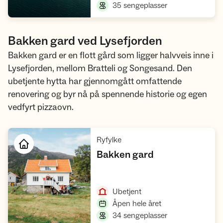
,
35 sengeplasser
Bakken gard ved Lysefjorden
Bakken gard er en flott gård som ligger halvveis inne i
Lysefjorden, mellom Bratteli og Songesand. Den
ubetjente hytta har gjennomgått omfattende
renovering og byr nå på spennende historie og egen
vedfyrt pizzaovn.
,
Ryfylke
,
Bakken gard
Åpne hytte
,
Ubetjent
,
Åpen hele året
,
34 sengeplasser