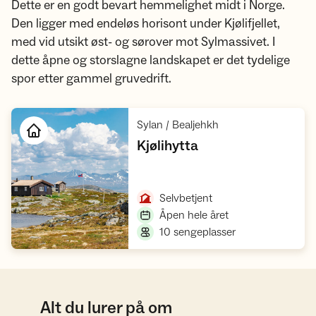
Dette er en godt bevart hemmelighet midt i Norge.
Den ligger med endeløs horisont under Kjølifjellet,
med vid utsikt øst- og sørover mot Sylmassivet. I
dette åpne og storslagne landskapet er det tydelige
spor etter gammel gruvedrift.
,
Sylan / Bealjehkh
,
Kjølihytta
Åpne hytte
,
Selvbetjent
,
Åpen hele året
,
10 sengeplasser
Alt du lurer på om