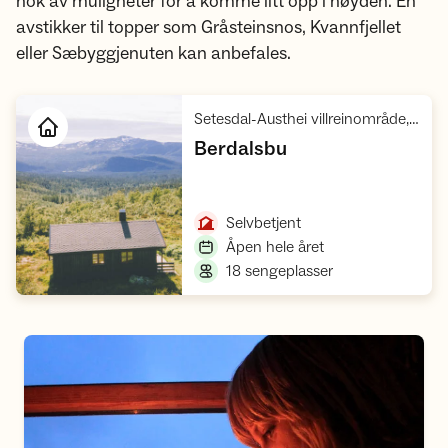
nok av muligheter for å komme litt opp i høyden. En
avstikker til topper som Gråsteinsnos, Kvannfjellet
eller Sæbyggjenuten kan anbefales.
Setesdal-Austhei villreinområde, Austheiane
,
Berdalsbu
Åpne hytte
,
Selvbetjent
,
Åpen hele året
,
18 sengeplasser
Gratis digitalt kurs: Hyttetur med DNT