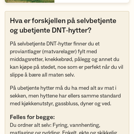
Hva er forskjellen på selvbetjente
og ubetjente DNT‑hytter?
På selvbetjente DNT-hytter finner du et
proviantlager (matvarelager) fylt med
middagsretter, knekkebrød, pålegg og annet du
kan kjøpe på stedet, noe som er perfekt når du vil
slippe å bære all maten selv.
På ubetjente hytter må du ha med alt av mat i
sekken, men hyttene har ellers samme standard
med kjøkkenutstyr, gassbluss, dyner og ved.
Felles for begge:
Du ordner alt selv: Fyring, vannhenting,
matlaging og rydding. Enkelt, ekte og skikkelig