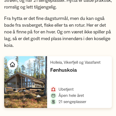
Strøen, og har 21 sengeplasser. Hytta er både praktisk,
romslig og lett tilgjengelig.
Fra hytta er det fine dagsturmål, men du kan også
bade fra svaberget, fiske eller ta en rotur. Her er det
noe å finne på for en hver. Og om været ikke spiller på
lag, så er det godt med plass innendørs i den koselige
koia.
,
Holleia, Vikerfjell og Vassfaret
,
Fønhuskoia
Åpne hytte
,
Ubetjent
,
Åpen hele året
,
21 sengeplasser