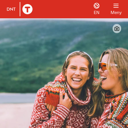
EN
Meny
Til DNT.no forside