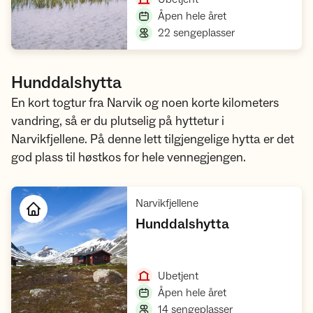
,
Åpen hele året
,
22 sengeplasser
Hunddalshytta
En kort togtur fra Narvik og noen korte kilometers
vandring, så er du plutselig på hyttetur i
Narvikfjellene. På denne lett tilgjengelige hytta er det
god plass til høstkos for hele vennegjengen.
,
Narvikfjellene
,
Hunddalshytta
Åpne hytte
,
Ubetjent
,
Åpen hele året
,
14 sengeplasser