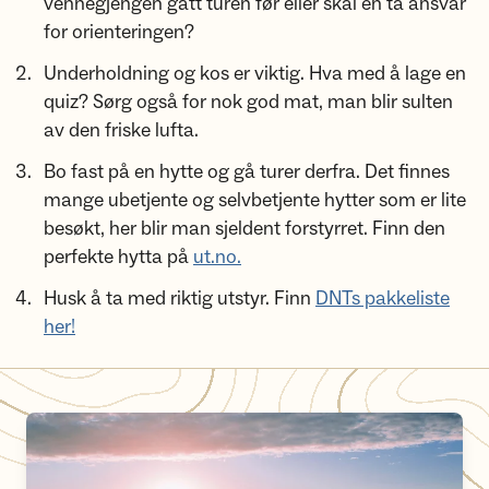
vennegjengen gått turen før eller skal én ta ansvar
for orienteringen?
Underholdning og kos er viktig. Hva med å lage en
quiz? Sørg også for nok god mat, man blir sulten
av den friske lufta.
Bo fast på en hytte og gå turer derfra. Det finnes
mange ubetjente og selvbetjente hytter som er lite
besøkt, her blir man sjeldent forstyrret. Finn den
perfekte hytta på
ut.no.
Husk å ta med riktig utstyr. Finn
DNTs pakkeliste
her!
DNTs hytter og fyr langs kysten