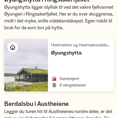
Øyungshytta ligger idyllisk til ved det vakre fjellvannet
Øyungen i Ringsakerfjellet. Her er du over skoggrensa,
midt i det myke, snille viddelandskapet. Egen robåt til
bruk for de som bor på hytta.
Hedmarken og Hedmarksvidda, Rondane villreinområde 1
,
Øyungshytta
Åpne hytte
,
Selvbetjent
,
6 sengeplasser
Berdalsbu i Austheiene
Legger du turen hit til Austheienes nordre deler, er det