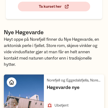
Ta kurset her
Nye Høgevarde
Høyt oppe på Norefjell finner du Nye Høgevarde, en
arktonisk perle i fjellet. Store rom, skjeve vinkler og
vide vindusflater gjør at man får en helt annen
kontakt med naturen utenfor enn i tradisjonelle
hytter.
Norefjell og Eggedalsfjella, Norefjella - Reinsjøfjell villreinområde
,
Høgevarde nye
Åpne hytte
,
Ubetjent