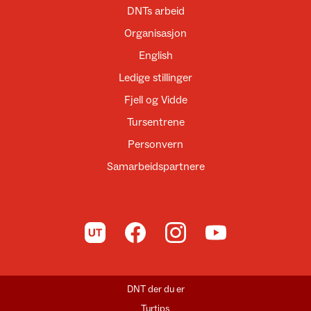
DNTs arbeid
Organisasjon
English
Ledige stillinger
Fjell og Vidde
Tursentrene
Personvern
Samarbeidspartnere
Til UT.no
Til DNT på Facebook
Til DNT på Instagram
Til DNT på YouTube
DNT der du er
Turtips