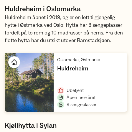
Huldreheim i Oslomarka
Huldreheim åpnet i 2019, og er en lett tilgjengelig
hytte i Østmarka ved Oslo. Hytta har 8 sengeplasser
fordelt på to rom og 10 madrasser på hems. Fra den
flotte hytta har du utsikt utover Ramstadsjøen.
,
Oslomarka, Østmarka
,
Huldreheim
Åpne hytte
,
Ubetjent
,
Åpen hele året
,
8 sengeplasser
Kjølihytta i Sylan