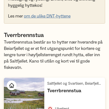
hyggelig hyttekos!
Les mer
om de ulike DNT-hyttene
Tverrbrennstua
Tverrbrennstua består av to hytter nær hverandre på
Beiarfjellet og er et fint utgangspunkt for kortere og
lengre turer i høyfjellsterrenget rundt hytta, eller inn
på Saltfjellet. Kano til utlån og kort vei til gode
fiskevatn.
Saltfjellet og Svartisen, Beiarfjellet Børvasstindan
,
Tverrbrennstua
Åpne hytte
,
Ubetjent