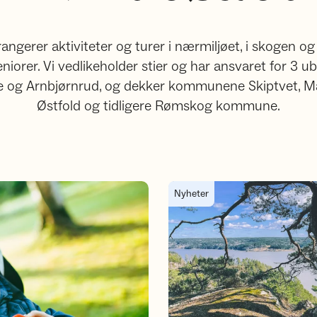
ngerer aktiviteter og turer i nærmiljøet, i skogen og på 
eniorer. Vi vedlikeholder stier og har ansvaret for 3 ub
 og Arnbjørnrud, og dekker kommunene Skiptvet, Ma
Østfold og tidligere Rømskog kommune.
Kjent i Indre Østfold regionen
Nyheter