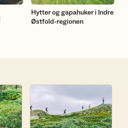
Hytter og gapahuker i Indre
d
Østfold-regionen
Barnas Turlag/Junior Indre Østfold