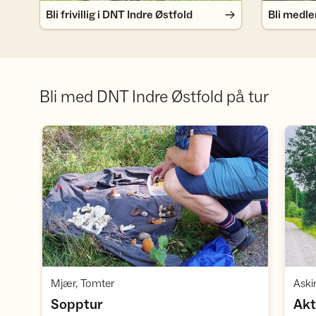
Bli frivillig i DNT Indre Østfold
Bli medl
Bli med DNT Indre Østfold på tur
Åpne aktivitet
,
Mjær, Tomter
Ask
,
Sopptur
Akt