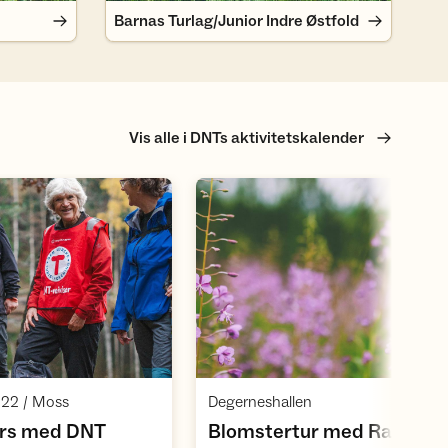
Barnas Turlag/Junior Indre Østfold
Vis alle i DNTs aktivitetskalender
Åpne aktivitet
Åpne aktivite
,
,
22 / Moss
Degerneshallen
urs med DNT
Blomstertur med Rakkest