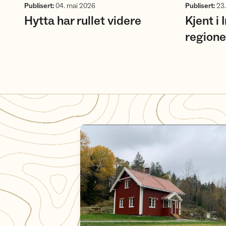
Publisert
:
04. mai 2026
Publisert
:
23.
Hytta har rullet videre
Kjent i 
region
Hytte til hytte i Fjella