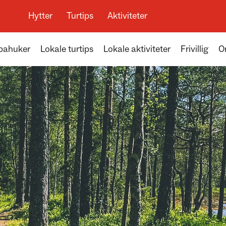
Hytter
Turtips
Aktiviteter
apahuker
Lokale turtips
Lokale aktiviteter
Frivillig
O