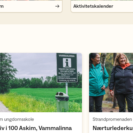
em
Aktivitetskalender
Åpne aktivitet
,
im ungdomsskole
Strandpromenaden 
,
iv i 100 Askim, Vammalinna
Nærturlederk