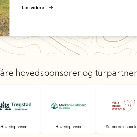
Les videre
åre hovedsponsorer og turpartne
Hovedsponsor
Hovedsponsor
Samar
Hovedsponsor
Hovedsponsor
Samarbeidspart