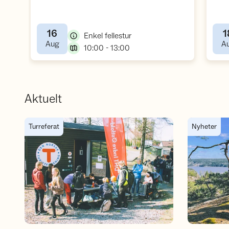
16
1
,
Enkel fellestur
,
Aug
A
,
10:00 - 13:00
Aktuelt
Hytta har rullet videre
Kjent i Ind
Turreferat
Nyheter