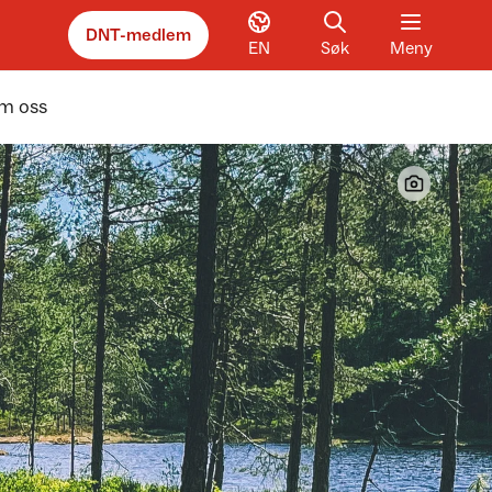
DNT-medlem
EN
Søk
Meny
m oss