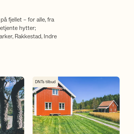
fjellet – for alle, fra
etjente hytter;
rker, Rakkestad, Indre
 2026
Hytter og gapahuker i Indre Østfold-regionen
DNTs tilbud