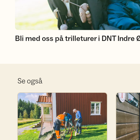
Bli med oss på trilleturer i DNT Indre 
Se også
Bli frivillig i DNT Indre Østfold
Bli medlem