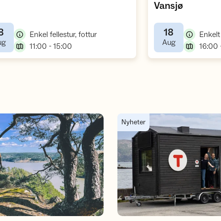
,
Vansjø
8
18
,
Enkel fellestur, fottur
Enkelt
,
,
ug
Aug
,
11:00 - 15:00
16:00 
re Østfold regionen 2026
Nå kommer DNT-hytta på hjul 
Nyheter