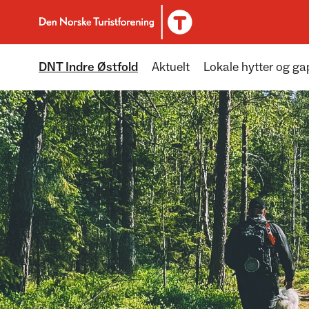
Til DNT.no forside
DNT Indre Østfold
Aktuelt
Lokale hytter og g