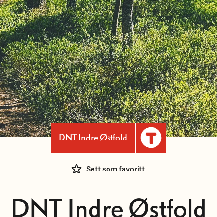
DNT Indre Østfold
Sett som favoritt
DNT Indre Østfold