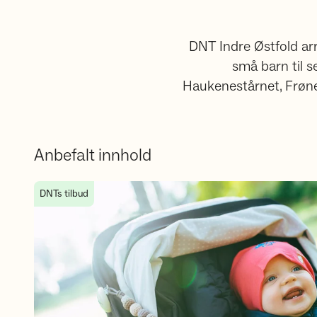
DNT Indre Østfold arra
små barn til s
Haukenestårnet, Frøne
Anbefalt innhold
Bli med oss på trilleturer i DNT Indre Østfold
DNTs tilbud