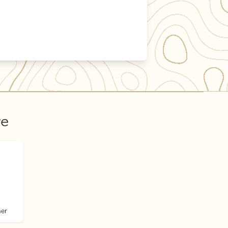
re
beidspartner
ner