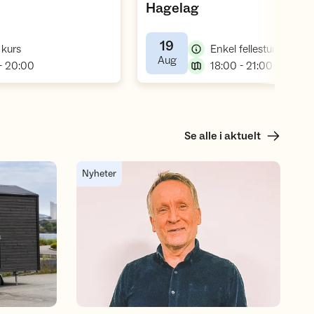
,
Hagelag
19
,
,
 kurs
Enkel fellestur
,
Aug
,
,
- 20:00
18:00 - 21:00
Se alle i aktuelt
til Rakkestad
Årsmøte avholdt – ny styreleder i DNT Indre Østf
Nyheter