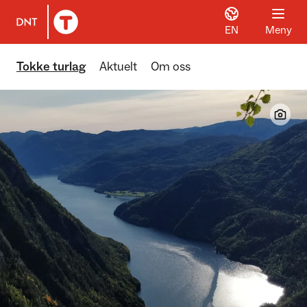
EN
Meny
Til DNT.no forside
Tokke turlag
Aktuelt
Om oss