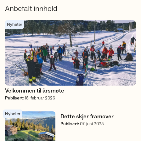
Anbefalt innhold
Velkommen til årsmøte
Nyheter
Velkommen til årsmøte
Publisert
:
18. februar 2026
Nyheter
Dette skjer framover
Dette skjer framover
Publisert
:
07. juni 2025