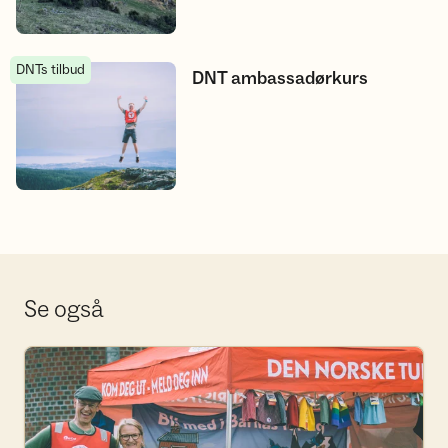
DNTs tilbud
DNT ambassadørkurs
DNT ambassadørkurs
Se også
Bli frivillig