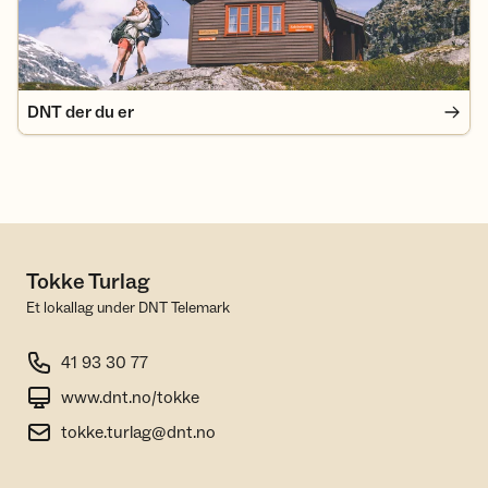
DNT der du er
Tokke Turlag
Et lokallag under DNT Telemark
41 93 30 77
www.dnt.no/tokke
tokke.turlag@dnt.no