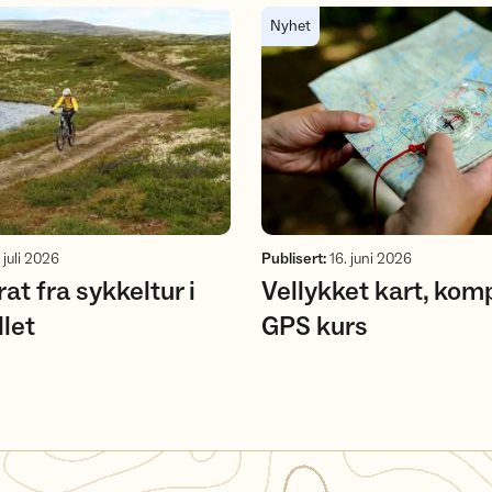
g Vestfjell
ra sykkeltur i Øyerfjellet
Vellykket kart, kompass og GP
Nyhet
 juli 2026
Publisert
:
16. juni 2026
at fra sykkeltur i
Vellykket kart, kom
llet
GPS kurs