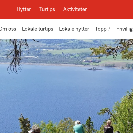
Hytter
Turtips
Aktiviteter
Om oss
Lokale turtips
Lokale hytter
Topp 7
Frivillig