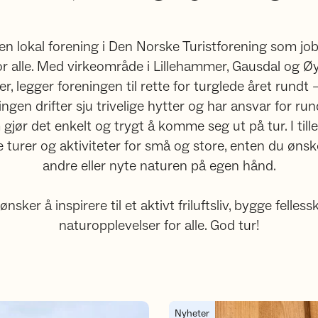
n lokal forening i Den Norske Turistforening som jo
 for alle. Med virkeområde i Lillehammer, Gausdal og Ø
, legger foreningen til rette for turglede året rundt – 
en drifter sju trivelige hytter og har ansvar for r
 gjør det enkelt og trygt å komme seg ut på tur. I til
 turer og aktiviteter for små og store, enten du ø
andre eller nyte naturen på egen hånd.
sker å inspirere til et aktivt friluftsliv, bygge felle
naturopplevelser for alle. God tur!
g Vestfjell
Med UT-appen på tur i nærnat
Nyheter