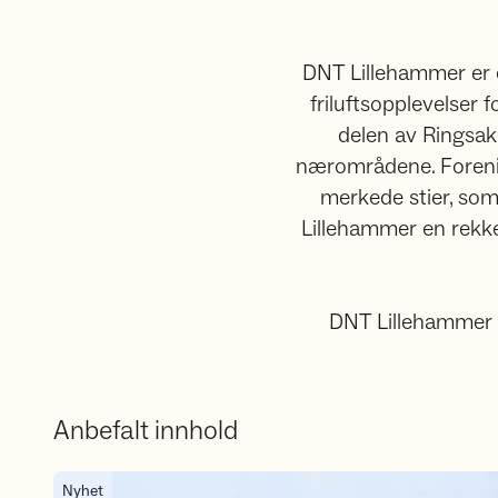
DNT Lillehammer er e
friluftsopplevelser
delen av Ringsaker
nærområdene. Forening
merkede stier, som
Lillehammer en rekke
DNT Lillehammer øn
Anbefalt innhold
Åpning av DNT Bjørkebu, vår nye selvbetjente hytte i Fåber
Nyhet