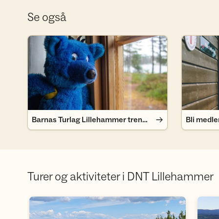
Se også
Barnas Turlag Lillehammer trenger flere voksne
Bli medlem
Barnas Turlag Lillehammer trenger flere voksne
Bli medl
Turer og aktiviteter i DNT Lillehammer