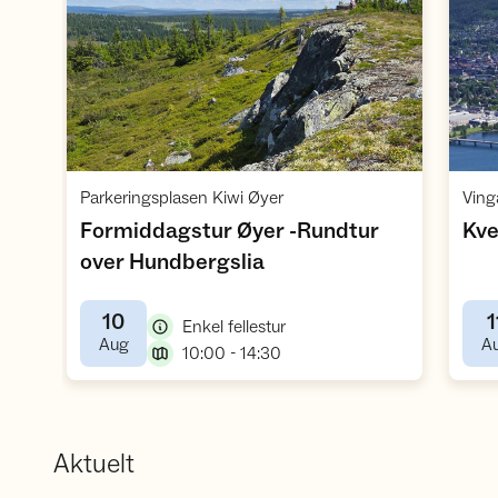
Åpne aktivitet
,
Parkeringsplasen Kiwi Øyer
Formiddagstur Øyer -Rundtur
Kve
,
over Hundbergslia
10
1
,
Enkel fellestur
,
Aug
A
,
10:00 - 14:30
Aktuelt