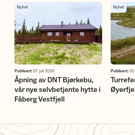
Åpning av DNT Bjørkebu, vår nye selvbetjente hytte i Fåber
Turreferat f
Nyhet
Nyhet
Publisert
:
07. juli 2026
Publisert
:
03.
Åpning av DNT Bjørkebu,
Turrefer
vår nye selvbetjente hytte i
Øyerfje
Fåberg Vestfjell