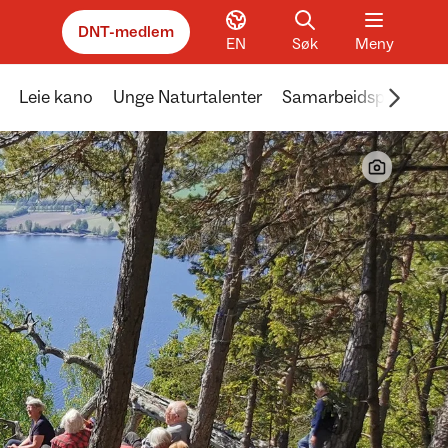
DNT-medlem
EN
Søk
Meny
Scroll 
Leie kano
Unge Naturtalenter
Samarbeidspartnere