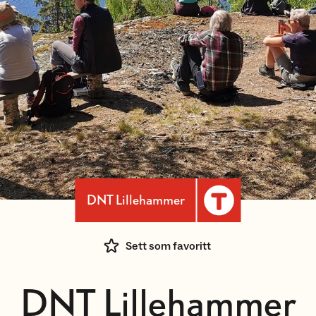
DNT Lillehammer
Sett som favoritt
DNT Lillehammer