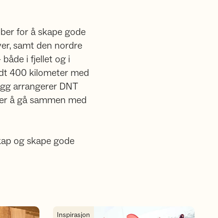
bber for å skape gode
yer, samt den nordre
både i fjellet og i
undt 400 kilometer med
legg arrangerer DNT
nsker å gå sammen med
sskap og skape gode
uren ved Lillehammer
Unge Naturtalenter - et år fylt med fantastiske fri
Inspirasjon