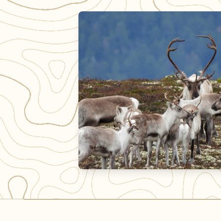
Fangstanlegg for villrein ved Vetåbua