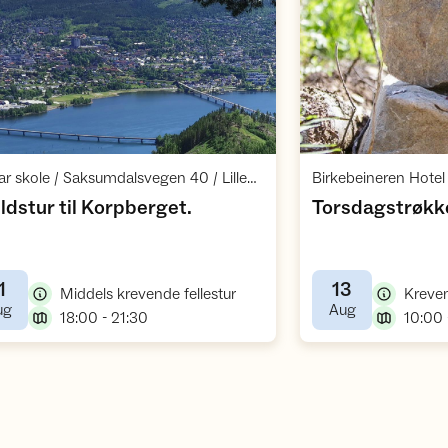
Åpne aktivitet
,
Vingar skole / Saksumdalsvegen 40 / Lillehammer
,
ldstur til Korpberget.
Torsdagstrøkke
1
13
,
Middels krevende fellestur
Kreven
,
,
ug
Aug
,
18:00 - 21:30
10:00 