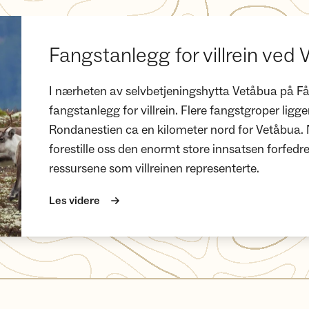
Fangstanlegg for villrein ved
I nærheten av selvbetjeningshytta Vetåbua på Fåva
fangstanlegg for villrein. Flere fangstgroper lig
Rondanestien ca en kilometer nord for Vetåbua. Nå
forestille oss den enormt store innsatsen forfedre
ressursene som villreinen representerte.
Les videre