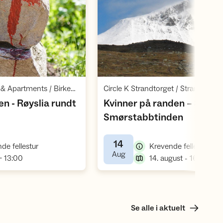
Åpne aktivitet
Åpne aktivite
,
Birkebeineren Hotel & Apartments / Birkebeinervegen 24 / Lillehammer
,
n - Røyslia rundt
Kvinner på randen – Store
,
Smørstabbtinden
14
,
,
de fellestur
Krevende fellestur
,
Aug
,
- 13:00
14. august - 16. august
Se alle i aktuelt