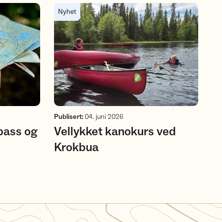
S kurs
Vellykket kanokurs ved Krokbua
Nyhet
Publisert
:
04. juni 2026
pass og
Vellykket kanokurs ved
Krokbua