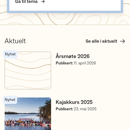
Gå til tema
Aktuelt
Se alle i aktuelt
Nyhet
Årsmøte 2026
Årsmøte 2026
Publisert
:
11. april 2026
Nyhet
Kajakkurs 2025
Kajakkurs 2025
Publisert
:
23. mai 2025