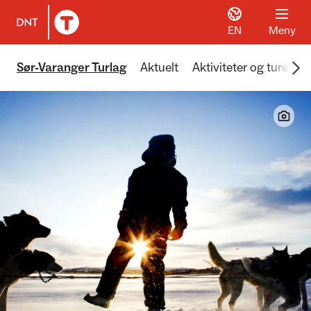
EN
Meny
Til DNT.no forside
Scr
Sør-Varanger Turlag
Aktuelt
Aktiviteter og turer