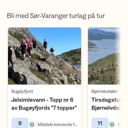
Bli med Sør-Varanger turlag på tur
Åpne aktivitet
Å
,
,
Bugøyfjord
Bjørnelvdalen
Jelsimlevann - Topp nr 6
Tirsdagstur til
,
av Bugøyfjords "7 topper"
Bjørnelvdalen
9
11
,
Middels krevende fellestur
Enkel