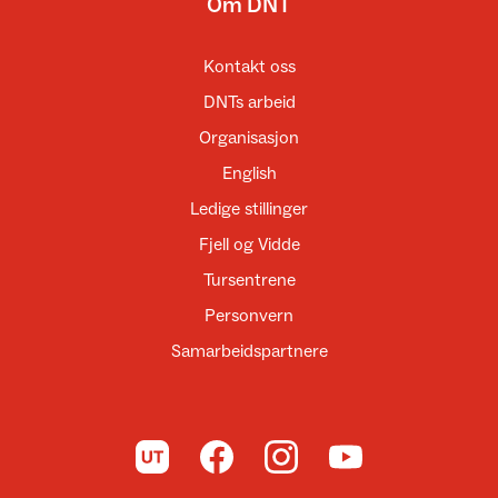
Om DNT
Kontakt oss
DNTs arbeid
Organisasjon
English
Ledige stillinger
Fjell og Vidde
Tursentrene
Personvern
Samarbeidspartnere
Til UT.no
Til DNT på Facebook
Til DNT på Instagram
Til DNT på YouTube