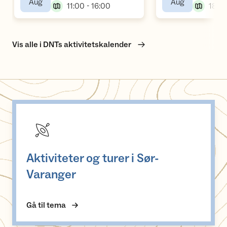
,
,
Aug
Aug
,
11:00 - 16:00
18:00
Vis alle i DNTs aktivitetskalender
Aktiviteter og turer i Sør-Varanger
Aktiviteter og turer i Sør-
Varanger
Gå til tema