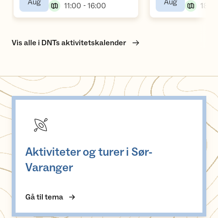
,
,
Aug
Aug
,
11:00 - 16:00
18:00
Vis alle i DNTs aktivitetskalender
Aktiviteter og turer i Sør-Varanger
Aktiviteter og turer i Sør-
Varanger
Gå til tema