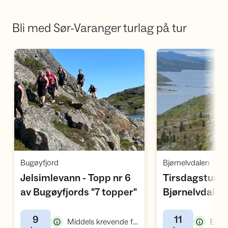
Bli med Sør-Varanger turlag på tur
Åpne aktivitet
Å
,
,
Bugøyfjord
Bjørnelvdalen
Jelsimlevann - Topp nr 6
Tirsdagstur til
,
av Bugøyfjords "7 topper"
Bjørnelvdalen
9
11
,
Middels krevende fellestur
Enkel