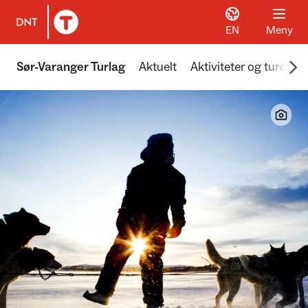
EN
Meny
Til DNT.no forside
Scr
Sør-Varanger Turlag
Aktuelt
Aktiviteter og turer