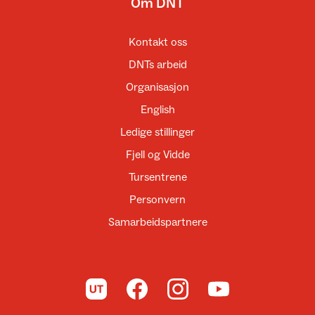
Om DNT
Kontakt oss
DNTs arbeid
Organisasjon
English
Ledige stillinger
Fjell og Vidde
Tursentrene
Personvern
Samarbeidspartnere
Til UT.no
Til DNT på Facebook
Til DNT på Instagram
Til DNT på YouTube