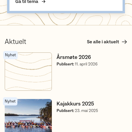
Gå til tema
Aktuelt
Se alle i aktuelt
Nyhet
Årsmøte 2026
Årsmøte 2026
Publisert
:
11. april 2026
Nyhet
Kajakkurs 2025
Kajakkurs 2025
Publisert
:
23. mai 2025