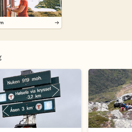
em
g
Åpne aktivitet