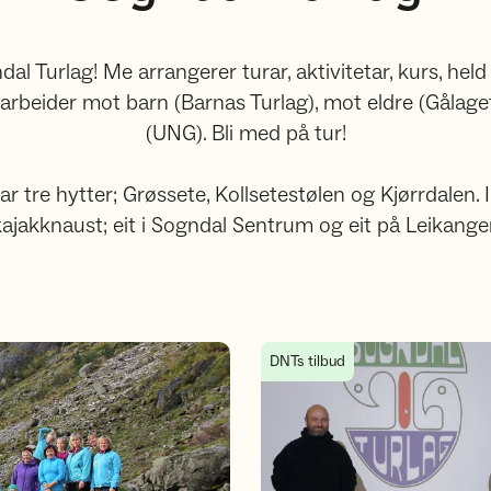
l Turlag! Me arrangerer turar, aktivitetar, kurs, held 
rbeider mot barn (Barnas Turlag), mot eldre (Gåla
(UNG). Bli med på tur!
r tre hytter; Grøssete, Kollsetestølen og Kjørrdalen. I
kajakknaust; eit i Sogndal Sentrum og eit på Leikanger
Årsmøte i Sogndal Turlag 12. 
DNTs tilbud