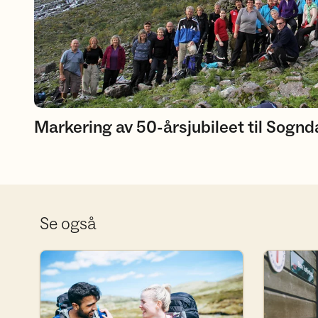
Markering av 50-årsjubileet til Sognd
Se også
Bli frivillig i Sogn og Fjordane
Bli medlem