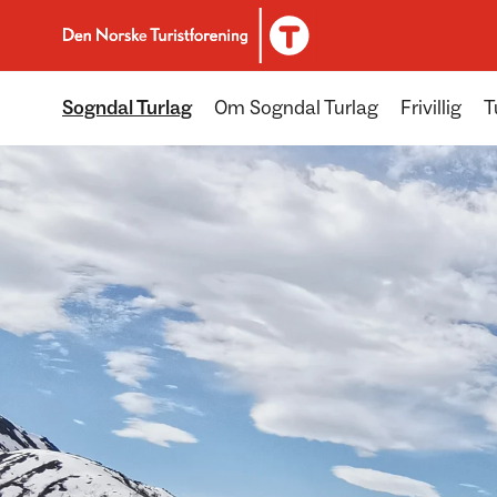
Til DNT.no forside
Sogndal Turlag
Om Sogndal Turlag
Frivillig
T