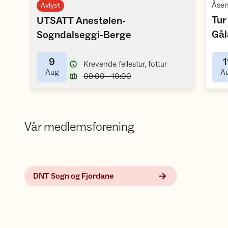
Åsen
Avlyst
Tur
UTSATT Anestølen-
,
Gål
Sogndalseggi-Berge
9
1
,
Krevende fellestur, fottur
,
Aug
A
,
09:00 - 10:00
Vår medlemsforening
DNT Sogn og Fjordane