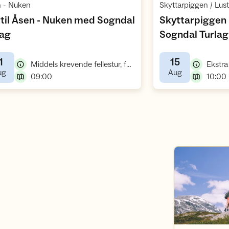
,
 - Nuken
Skyttarpiggen / Lust
 til Åsen - Nuken med Sogndal
Skyttarpiggen 
,
ag
Sogndal Turlag
1
15
,
Middels krevende fellestur, fottur
,
,
ug
Aug
,
09:00
10:00 
DNT der du er