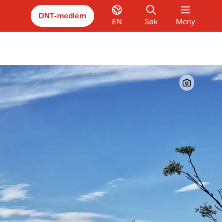
DNT-medlem
EN
Søk
Meny