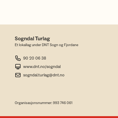
Sogndal Turlag
Et lokallag under DNT Sogn og Fjordane
90 20 06 38
www.dnt.no/sogndal
sogndal.turlag@dnt.no
Organisasjonsnummer: 993 746 061