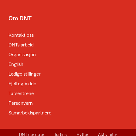
Om DNT
Kontakt oss
DNTs arbeid
Organisasjon
English
Ledige stillinger
Fjell og Vidde
Tursentrene
Personvern
Samarbeidspartnere
DNT der du er
Turtips
Hytter
Aktiviteter