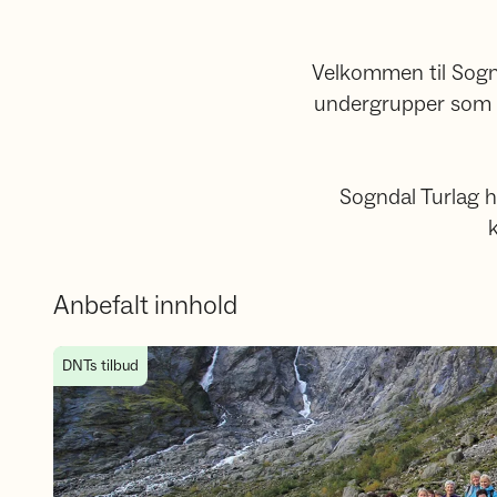
Velkommen til Sognda
undergrupper som a
Sogndal Turlag ha
Anbefalt innhold
Markering av 50-årsjubileet til Sogndal Turlag
DNTs tilbud