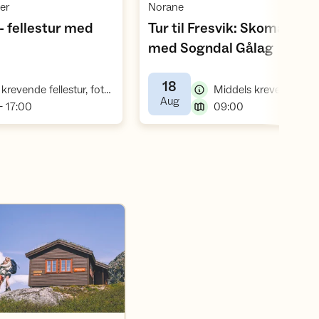
,
,
er
Norane
- fellestur med
Tur til Fresvik: Skomakarn
,
,
med Sogndal Gålag
18
,
Ekstra krevende fellestur, fottur
,
Aug
,
,
- 17:00
09:00