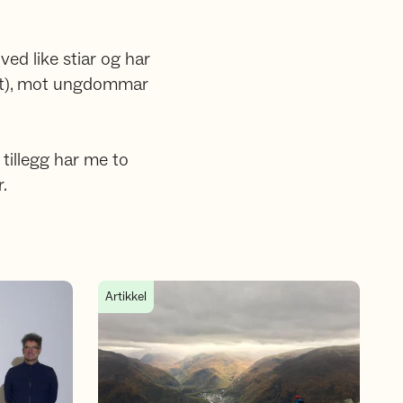
ved like stiar og har
get), mot ungdommar
 tillegg har me to
.
februar 2026
Bilder fra Sogndal Turlag gjennom årene
Artikkel