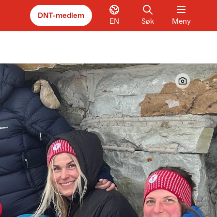
DNT-medlem
EN
Søk
Meny