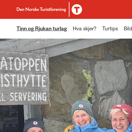
Til DNT.no forside
Tinn og Rjukan turlag
Hva skjer?
Turtips
Bil