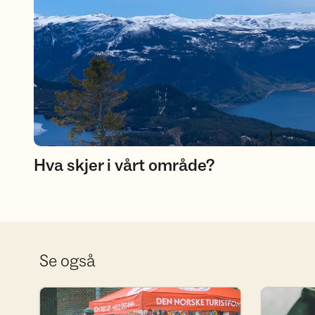
Hva skjer i vårt område?
Se også
Bli frivillig
Bli DNT-m