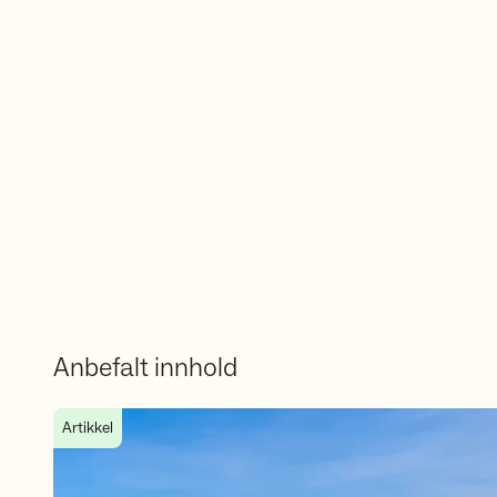
Anbefalt innhold
Hva skjer i vårt område?
Artikkel