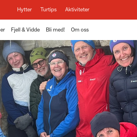
Hytter
Turtips
Aktiviteter
der
Fjell & Vidde
Bli med!
Om oss