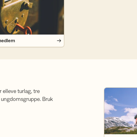
medlem
lleve turlag, tre
DNT der du er
 én ungdomsgruppe. Bruk