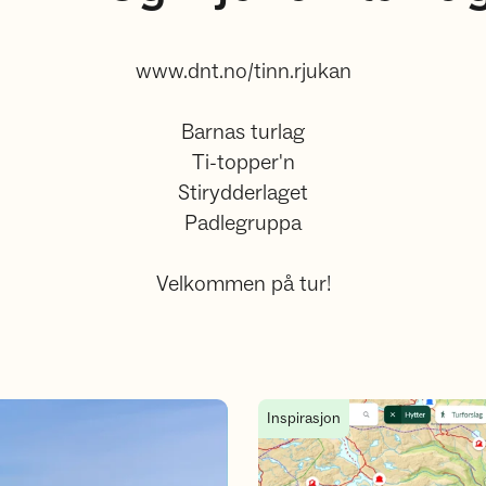
www.dnt.no/tinn.rjukan
Barnas turlag
Ti-topper'n
Stirydderlaget
Padlegruppa
Velkommen på tur!
Stier og hytter i Tinn
Inspirasjon