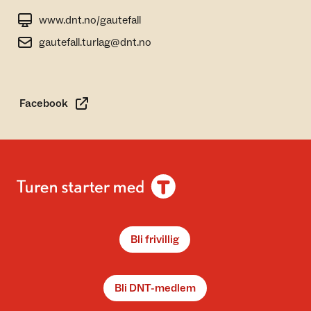
www.dnt.no/gautefall
gautefall.turlag@dnt.no
Facebook
Bli frivillig
Bli DNT-medlem