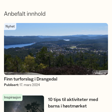
Anbefalt innhold
Finn turforslag i Drangedal
Nyhet
Finn turforslag i Drangedal
Publisert
:
17. mars 2024
Inspirasjon
10 tips til aktiviteter med barna i høstmørket
10 tips til aktiviteter med
barna i høstmørket