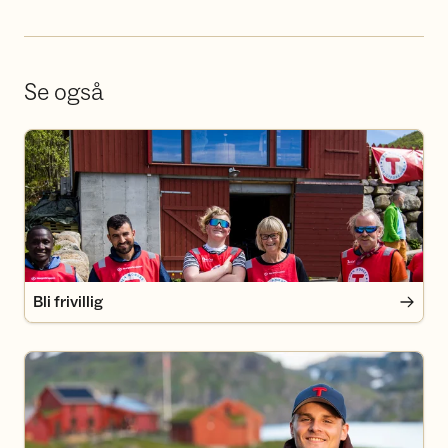
Se også
Bli frivillig
Bli frivillig
Bli medlem