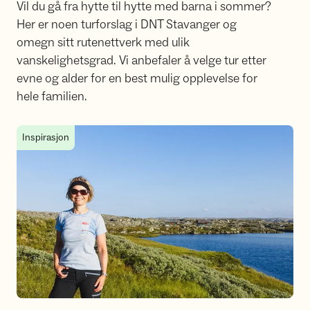
Vil du gå fra hytte til hytte med barna i sommer?
Her er noen turforslag i DNT Stavanger og
omegn sitt rutenettverk med ulik
vanskelighetsgrad. Vi anbefaler å velge tur etter
evne og alder for en best mulig opplevelse for
hele familien.
Kjærlighet ved første blikk - Gunhilds favorittur i Vormedalshe
Inspirasjon