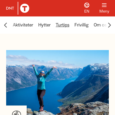
EN
Meny
Til DNT.no forside
Scroll menyen mot venstre
Scr
uelt
Aktiviteter
Hytter
Turtips
Frivillig
Om oss