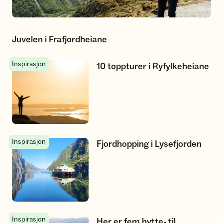
Juvelen i Frafjordheiane
Inspirasjon
10 toppturer i Ryfylkeheiane
10 toppturer i Ryfylkeheiane
Inspirasjon
Fjordhopping i Lysefjorden
Fjordhopping i Lysefjorden
Inspirasjon
Her er fem hytte- til hytteturar i Ryfylkeheiane
Her er fem hytte- til