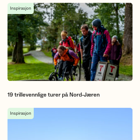
19 trillevennlige turer på Nord-Jæren
Inspirasjon
19 trillevennlige turer på Nord-Jæren
Anbefalte turer på Nord-Jæren du kan SjekkeUT
Inspirasjon