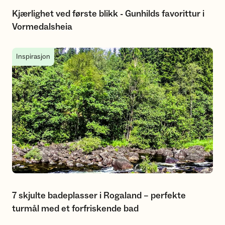
Kjærlighet ved første blikk - Gunhilds favorittur i
Vormedalsheia
7 skjulte badeplasser i Rogaland – perfekte turmål med et for
Inspirasjon
7 skjulte badeplasser i Rogaland – perfekte
turmål med et forfriskende bad