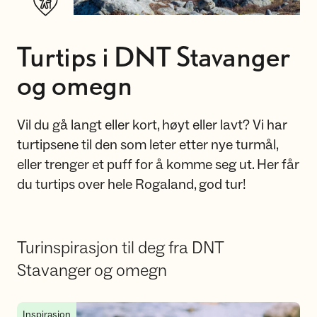
Turtips i DNT Stavanger
og omegn
Vil du gå langt eller kort, høyt eller lavt? Vi har
turtipsene til den som leter etter nye turmål,
eller trenger et puff for å komme seg ut. Her får
du turtips over hele Rogaland, god tur!
Turinspirasjon til deg fra DNT
Stavanger og omegn
Åtte familieturer fra hytte til hytte i DNT Stavanger
Inspirasjon