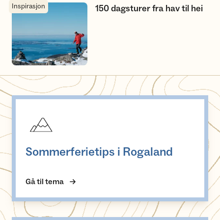
Inspirasjon
150 dagsturer fra hav til hei
150 dagsturer fra hav til hei
Sommerferietips i Rogaland
Sommerferietips i Rogaland
Gå til tema