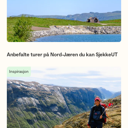
Anbefalte turer på Nord-Jæren du kan SjekkeUT
Juvelen i Frafjordheiane
Inspirasjon