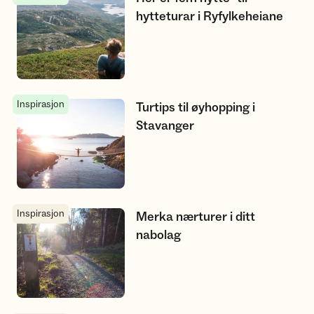
hytteturar i Ryfylkeheiane
Inspirasjon
Turtips til øyhopping i Stavanger
Turtips til øyhopping i
Stavanger
Inspirasjon
Merka nærturer i ditt nabolag
Merka nærturer i ditt
nabolag