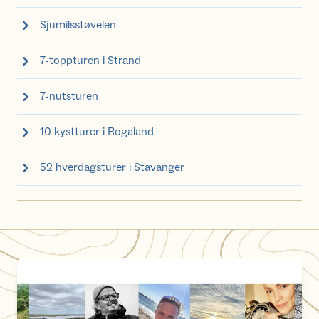
Sjumilsstøvelen
7-toppturen i Strand
7-nutsturen
10 kystturer i Rogaland
52 hverdagsturer i Stavanger
Den flotteste turen i hjemkommunen min!