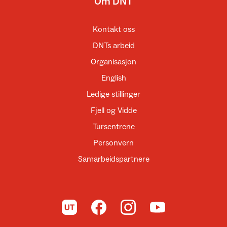
Om DNT
Kontakt oss
DNTs arbeid
Organisasjon
English
Ledige stillinger
Fjell og Vidde
Tursentrene
Personvern
Samarbeidspartnere
Til UT.no
Til DNT på Facebook
Til DNT på Instagram
Til DNT på YouTube