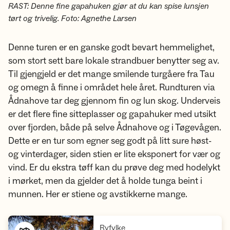
RAST: Denne fine gapahuken gjør at du kan spise lunsjen
tørt og trivelig. Foto: Agnethe Larsen
Denne turen er en ganske godt bevart hemmelighet,
som stort sett bare lokale strandbuer benytter seg av.
Til gjengjeld er det mange smilende turgåere fra Tau
og omegn å finne i området hele året. Rundturen via
Ådnahove tar deg gjennom fin og lun skog. Underveis
er det flere fine sitteplasser og gapahuker med utsikt
over fjorden, både på selve Ådnahove og i Tøgevågen.
Dette er en tur som egner seg godt på litt sure høst-
og vinterdager, siden stien er lite eksponert for vær og
vind. Er du ekstra tøff kan du prøve deg med hodelykt
i mørket, men da gjelder det å holde tunga beint i
munnen. Her er stiene og avstikkerne mange.
,
Ryfylke