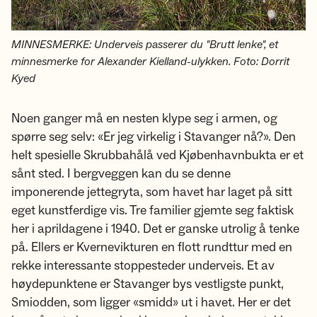
MINNESMERKE: Underveis passerer du "Brutt lenke", et
minnesmerke for Alexander Kielland-ulykken. Foto: Dorrit
Kyed
Noen ganger må en nesten klype seg i armen, og
spørre seg selv: «Er jeg virkelig i Stavanger nå?». Den
helt spesielle Skrubbahålå ved Kjøbenhavnbukta er et
sånt sted. I bergveggen kan du se denne
imponerende jettegryta, som havet har laget på sitt
eget kunstferdige vis. Tre familier gjemte seg faktisk
her i aprildagene i 1940. Det er ganske utrolig å tenke
på. Ellers er Kvernevikturen en flott rundttur med en
rekke interessante stoppesteder underveis. Et av
høydepunktene er Stavanger bys vestligste punkt,
Smiodden, som ligger «smidd» ut i havet. Her er det