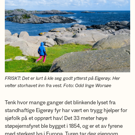
FRISKT: Det er lurt å kle seg godt ytterst på Eigerøy. Her
velter storhavet inn fra vest. Foto: Odd Inge Worsøe
Tenk hvor mange ganger det blinkende lyset fra
standhaftige Eigerøy fyr har vært en trygg hjelper for
sjøfolk på et opprørt hav! Det 33 meter høye
støpejernsfyret ble bygget i 1854, og er et av fyrene
med sterkest lys i Europa. Turen tar deg gjennom