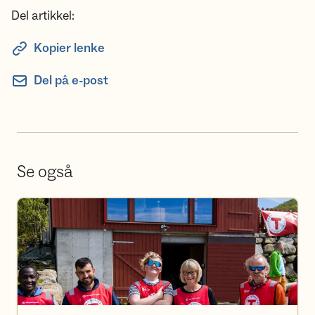
Del artikkel:
Kopier lenke
Del på e-post
Se også
Bli frivillig