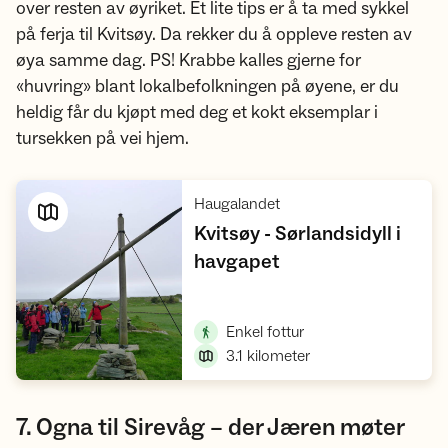
over resten av øyriket. Et lite tips er å ta med sykkel
på ferja til Kvitsøy. Da rekker du å oppleve resten av
øya samme dag. PS! Krabbe kalles gjerne for
«huvring» blant lokalbefolkningen på øyene, er du
heldig får du kjøpt med deg et kokt eksemplar i
tursekken på vei hjem.
,
Haugalandet
Kvitsøy - Sørlandsidyll i
,
havgapet
Vis turforslag
,
Enkel fottur
3.1
kilometer
7. Ogna til Sirevåg – der Jæren møter