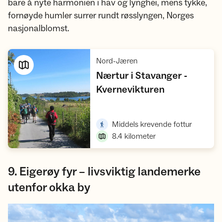
bare å nyte harmonien i hav og lynghei, mens tykke,
fornøyde humler surrer rundt røsslyngen, Norges
nasjonalblomst.
,
Nord-Jæren
Nærtur i Stavanger -
,
Kvernevikturen
Vis turforslag
,
Middels krevende fottur
8.4
kilometer
9. Eigerøy fyr – livsviktig landemerke
utenfor okka by