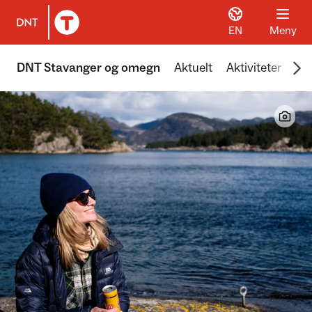
EN
Meny
Til DNT.no forside
Scr
DNT Stavanger og omegn
Aktuelt
Aktiviteter
Hyt