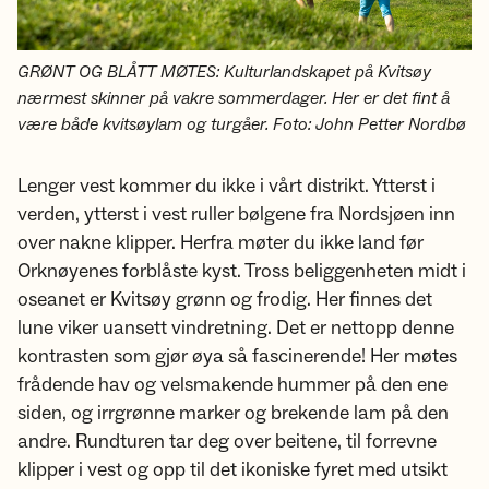
GRØNT OG BLÅTT MØTES: Kulturlandskapet på Kvitsøy
nærmest skinner på vakre sommerdager. Her er det fint å
være både kvitsøylam og turgåer. Foto: John Petter Nordbø
Lenger vest kommer du ikke i vårt distrikt. Ytterst i
verden, ytterst i vest ruller bølgene fra Nordsjøen inn
over nakne klipper. Herfra møter du ikke land før
Orknøyenes forblåste kyst. Tross beliggenheten midt i
oseanet er Kvitsøy grønn og frodig. Her finnes det
lune viker uansett vindretning. Det er nettopp denne
kontrasten som gjør øya så fascinerende! Her møtes
frådende hav og velsmakende hummer på den ene
siden, og irrgrønne marker og brekende lam på den
andre. Rundturen tar deg over beitene, til forrevne
klipper i vest og opp til det ikoniske fyret med utsikt