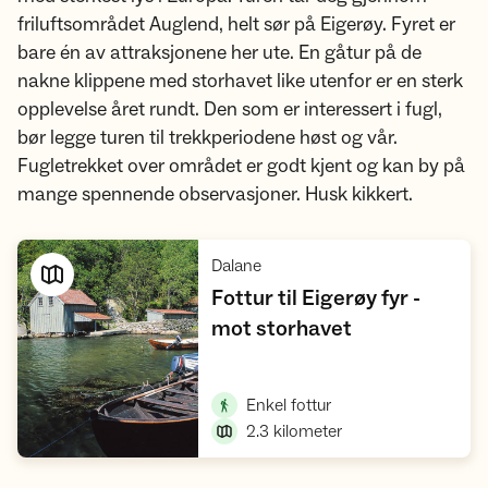
friluftsområdet Auglend, helt sør på Eigerøy. Fyret er
bare én av attraksjonene her ute. En gåtur på de
nakne klippene med storhavet like utenfor er en sterk
opplevelse året rundt. Den som er interessert i fugl,
bør legge turen til trekkperiodene høst og vår.
Fugletrekket over området er godt kjent og kan by på
mange spennende observasjoner. Husk kikkert.
,
Dalane
Fottur til Eigerøy fyr -
,
mot storhavet
Vis turforslag
,
Enkel fottur
2.3
kilometer