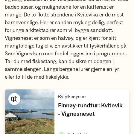
badeplasser, og mulighetene for en kafferast er
mange. De to flotte strendene i Kvitevika er de mest
barnevennlige. Her er sanden myk og deilig, perfekt
for unge arkitektspirer som vil bygge sandslott.
Vignesneset er som en halvøy, og er kjent for sitt
mangfoldige fugleliv. En avstikker til Tyskerhålene på
Søre Vignes kan med fordel legges inn i programmet.
Tar du med fiskestang, kan du sikre middagen i
samme slengen. Langs bergene lurer gjerne en lyr
eller to til de med fiskelykke.
,
Ryfylkeøyene
Finnøy-rundtur: Kvitevik
,
- Vignesneset
Vis turforslag