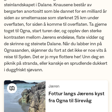
steinlandskapet i Dalane. Knausene består av
bergarten anortositt som ble dannet for en milliard år
siden av smeltemasse som størknet 25 km under
overflaten, for siden å komme til overflaten. Ta gjerne
toget til Ogna, start turen der, og opplev den sterke
kontrasten mellom Jærens endeløse, flate vidder og
de skrinne og steinete Dalane. Når du labber inn på
Ognasanden, skjønner du fort at det ikke er noe vits å
reise til Syden. Det er jo mye flottere her! Unn deg en
piknik på stranda, eller kanskje en sprudlende dukkert
i duggfriskt sjøvann.
,
Jæren
Fottur langs Jærens kyst
,
fra Ogna til Sirevåg
Vis turforslag