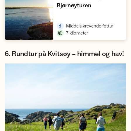
,
Bjørnøyturen
Vis turforslag
,
Middels krevende fottur
7
kilometer
6. Rundtur på Kvitsøy – himmel og hav!