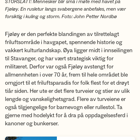
STORSLÅTT: Mennesker blir små i møte med havet på
Fjøløy. En rusletur langs svabergene anbefales, men vær
forsiktig i kuling og storm. Foto: John Petter Nordbø
Fjøløy er den perfekte blandingen av tilrettelagt
friluftsområde i havgapet, spennende historie og
vakkert kulturlandskap. Øya ligger midt i innseilingen
til Stavanger, og har vært strategisk viktig for
militæret. Derfor var også Fjøløy avstengt for
allmennheten i over 70 år, frem til hele området ble
omgjort til et friluftsparadis for folk flest for et drøyt
tiår siden. Her ute er det flere turveier og stier av ulik
lengde og vanskelighetsgrad. Flere av turveiene er
også tilgjengelige for barnevogn eller rullestol. Ta
gjerne med hodelykt for å dra på oppdagelsesferd i
kanoner og bunkerser.