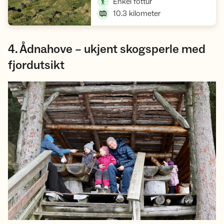
,
Enkel fottur
10.3
kilometer
4. Ådnahove – ukjent skogsperle med
fjordutsikt