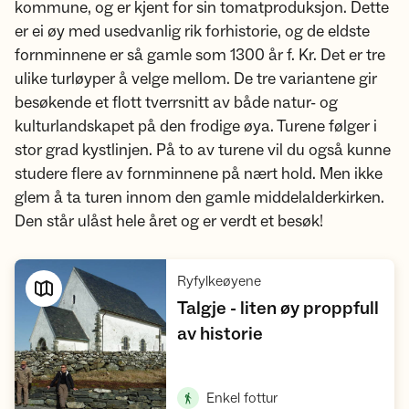
kommune, og er kjent for sin tomatproduksjon. Dette
er ei øy med usedvanlig rik forhistorie, og de eldste
fornminnene er så gamle som 1300 år f. Kr. Det er tre
ulike turløyper å velge mellom. De tre variantene gir
besøkende et flott tverrsnitt av både natur- og
kulturlandskapet på den frodige øya. Turene følger i
stor grad kystlinjen. På to av turene vil du også kunne
studere flere av fornminnene på nært hold. Men ikke
glem å ta turen innom den gamle middelalderkirken.
Den står ulåst hele året og er verdt et besøk!
,
Ryfylkeøyene
Talgje - liten øy proppfull
,
av historie
Vis turforslag
,
Enkel fottur