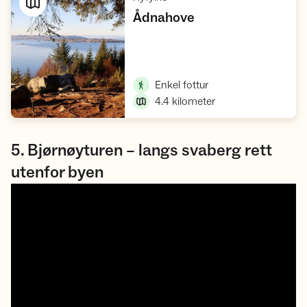
,
Ådnahove
Vis turforslag
,
Enkel fottur
4.4
kilometer
5. Bjørnøyturen – langs svaberg rett
utenfor byen