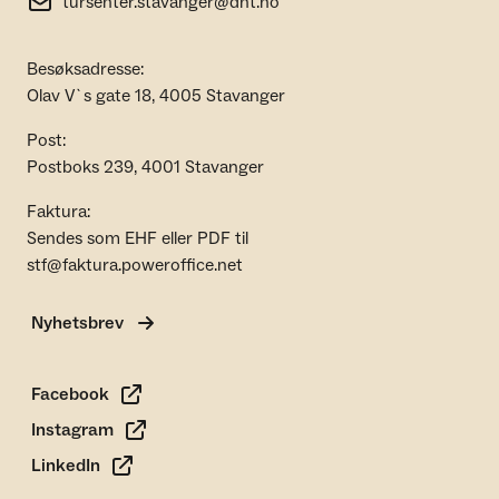
tursenter.stavanger@dnt.no
Besøksadresse:
Olav V`s gate 18, 4005 Stavanger
Post:
Postboks 239, 4001 Stavanger
Faktura:
Sendes som EHF eller PDF til
stf@faktura.poweroffice.net
Nyhetsbrev
Facebook
Instagram
LinkedIn