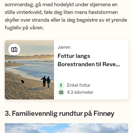
sommerdag, gå med hodelykt under stjernene en
stille vinterkveld, føle deg liten mens høststormen
skyller over stranda eller la deg begeistre av et yrende
fugleliv på våren.
,
Jæren
Fottur langs
Borestranden til Reve
,
havn
Vis turforslag
,
Enkel fottur
4.3
kilometer
3. Familievennlig rundtur på Finnøy