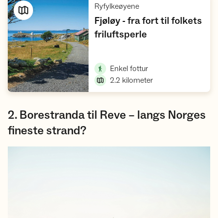
,
Ryfylkeøyene
Fjøløy - fra fort til folkets
,
friluftsperle
Vis turforslag
,
Enkel fottur
2.2
kilometer
2. Borestranda til Reve – langs Norges
fineste strand?