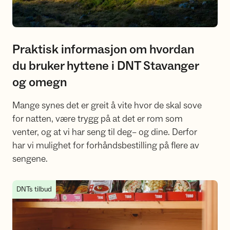
Praktisk informasjon om hvordan
du bruker hyttene i DNT Stavanger
og omegn
Mange synes det er greit å vite hvor de skal sove
for natten, være trygg på at det er rom som
venter, og at vi har seng til deg– og dine. Derfor
har vi mulighet for forhåndsbestilling på flere av
sengene.
Priser og betalingsapp i DNT Stavanger og omegn
DNTs tilbud