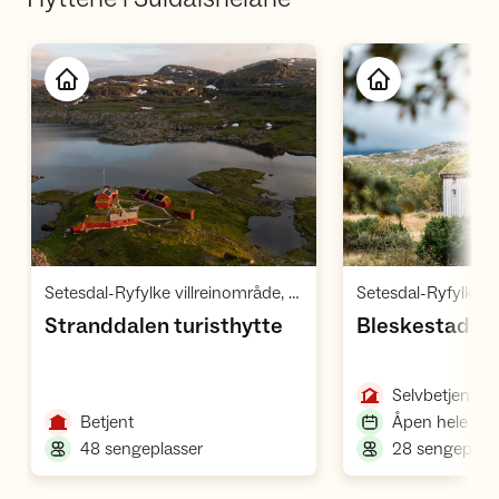
Åpne hytte
Å
,
Setesdal-Ryfylke villreinområde, Ryfylke
,
Stranddalen turisthytte
Bleskestadm
,
Selvbetjent
,
Betjent
Åpen hele åre
,
48 sengeplasser
28 sengeplass