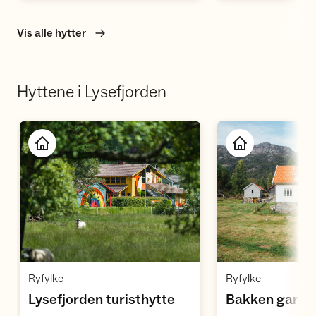
Vis alle hytter
Hyttene i Lysefjorden
Åpne hytte
Å
,
,
Ryfylke
Ryfylke
,
,
Lysefjorden turisthytte
Bakken gard