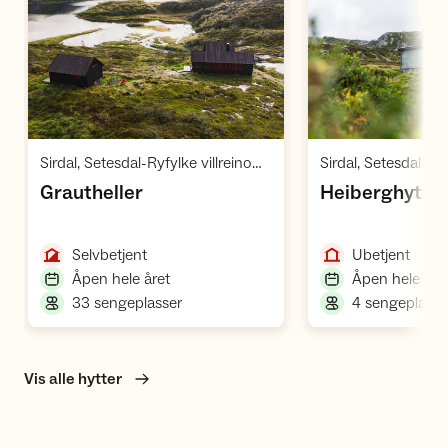
Åpne hytte
Å
,
Sirdal, Setesdal-Ryfylke villreinområde, Ryfylke
,
Grautheller
Heiberghytta 
,
,
Selvbetjent
Ubetjent
,
Åpen hele året
Åpen hele åre
,
33 sengeplasser
4 sengeplasse
Vis alle hytter