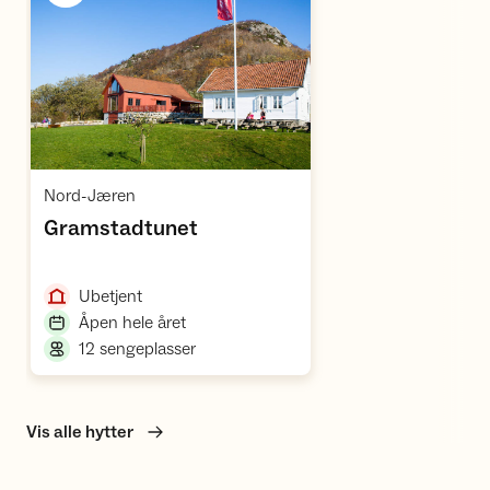
Åpne hytte
,
Nord-Jæren
,
Gramstadtunet
,
Ubetjent
,
Åpen hele året
,
12 sengeplasser
Vis alle hytter