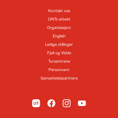
Kontakt oss
DNTs arbeid
Organisasjon
English
Ledige stillinger
Fjell og Vidde
Tursentrene
Personvern
Samarbeidspartnere
Til UT.no
Til DNT på Facebook
Til DNT på Instagram
Til DNT på YouTube