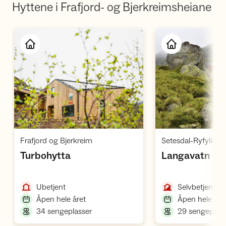
Hyttene i Frafjord- og Bjerkreimsheiane
Åpne hytte
Å
,
Frafjord og Bjerkreim
,
,
Turbohytta
Langavatn
,
,
Ubetjent
Selvbetjent
,
Åpen hele året
Åpen hele åre
,
34 sengeplasser
29 sengeplass