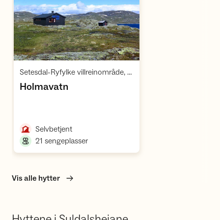
Åpne hytte
,
Setesdal-Ryfylke villreinområde, Hardangervidda Sør
,
Holmavatn
,
Selvbetjent
,
21 sengeplasser
Vis alle hytter
Hyttene i Suldalsheiane