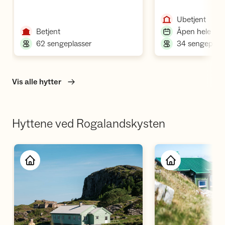
,
Ubetjent
,
Betjent
Åpen hele åre
,
62 sengeplasser
34 sengeplass
Vis alle hytter
Hyttene ved Rogalandskysten