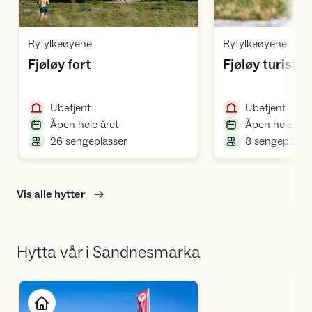
Åpne hytte
Å
,
,
Ryfylkeøyene
Ryfylkeøyene
,
Fjøløy fort
Fjøløy turisth
,
,
Ubetjent
Ubetjent
,
Åpen hele året
Åpen hele åre
,
26 sengeplasser
8 sengeplasse
Vis alle hytter
Hytta vår i Sandnesmarka