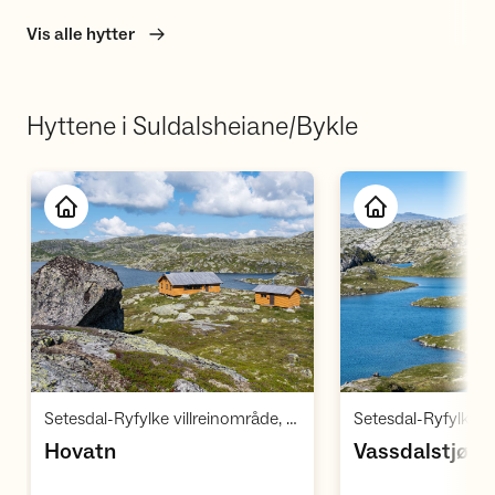
Vis alle hytter
Hyttene i Suldalsheiane/Bykle
Åpne hytte
Å
,
Setesdal-Ryfylke villreinområde, Ryfylke
,
,
Hovatn
Vassdalstjørn