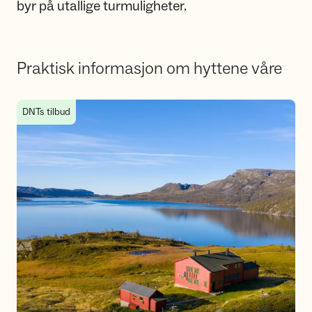
byr på utallige turmuligheter.
Praktisk informasjon om hyttene våre
Praktisk informasjon om hvordan du bruker hyttene i DNT 
DNTs tilbud