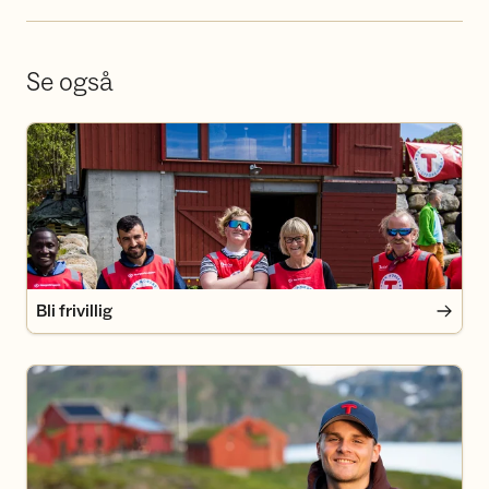
Se også
Bli frivillig
Bli frivillig
Bli medlem