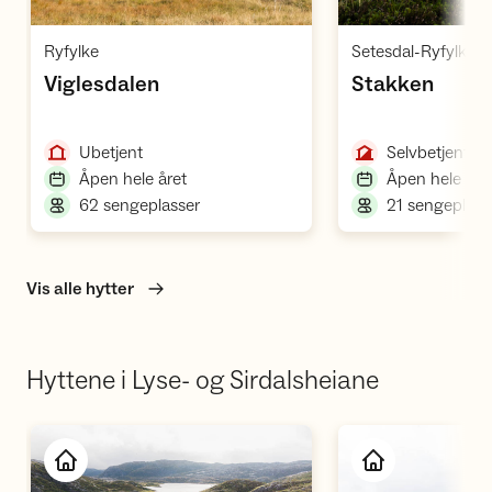
Åpne hytte
Å
,
Ryfylke
,
,
Viglesdalen
Stakken
,
,
Ubetjent
Selvbetjent
,
Åpen hele året
Åpen hele åre
,
62 sengeplasser
21 sengeplass
Vis alle hytter
Hyttene i Lyse- og Sirdalsheiane