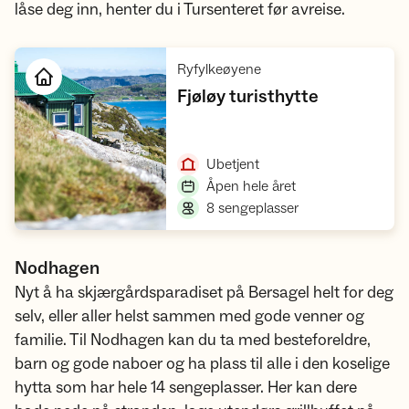
låse deg inn, henter du i Tursenteret før avreise.
,
Ryfylkeøyene
,
Fjøløy turisthytte
Åpne hytte
,
Ubetjent
,
Åpen hele året
,
8 sengeplasser
Nodhagen
Nyt å ha skjærgårdsparadiset på Bersagel helt for deg
selv, eller aller helst sammen med gode venner og
familie. Til Nodhagen kan du ta med besteforeldre,
barn og gode naboer og ha plass til alle i den koselige
hytta som har hele 14 sengeplasser. Her kan dere