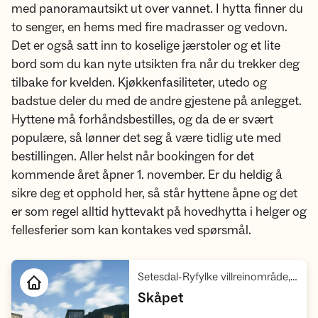
med panoramautsikt ut over vannet. I hytta finner du
to senger, en hems med fire madrasser og vedovn.
Det er også satt inn to koselige jærstoler og et lite
bord som du kan nyte utsikten fra når du trekker deg
tilbake for kvelden. Kjøkkenfasiliteter, utedo og
badstue deler du med de andre gjestene på anlegget.
Hyttene må forhåndsbestilles, og da de er svært
populære, så lønner det seg å være tidlig ute med
bestillingen. Aller helst når bookingen for det
kommende året åpner 1. november. Er du heldig å
sikre deg et opphold her, så står hyttene åpne og det
er som regel alltid hyttevakt på hovedhytta i helger og
fellesferier som kan kontakes ved spørsmål.
Setesdal-Ryfylke villreinområde, Ryfylke
,
Skåpet