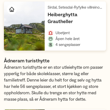
Sirdal, Setesdal-Ryfylke villreinområde, Ryfylke
Heiberghytta
,
Grautheller
Åpne hytte
,
Ubetjent
,
Åpen hele året
,
4 sengeplasser
Ådneram turisthytte
Ådneram turisthytte er en stor utleiehytte om passer
ypperlig for både skoleklasser, større lag eller
familietreff. Denne leier du helt for deg selv og hytta
har hele 56 sengeplasser, et stort kjøkken og store
oppholdsrom. Skulle du trenge en stor hytte med
masse plass, så er Ådneram hytta for dette.