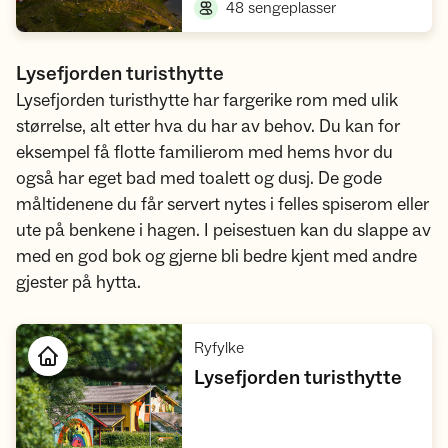
,
48 sengeplasser
Lysefjorden turisthytte
Lysefjorden turisthytte har fargerike rom med ulik
størrelse, alt etter hva du har av behov. Du kan for
eksempel få flotte familierom med hems hvor du
også har eget bad med toalett og dusj. De gode
måltidenene du får servert nytes i felles spiserom eller
ute på benkene i hagen. I peisestuen kan du slappe av
med en god bok og gjerne bli bedre kjent med andre
gjester på hytta.
,
Ryfylke
,
Lysefjorden turisthytte
Åpne hytte