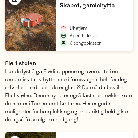
,
Skåpet, gamlehytta
Åpne hytte
,
Ubetjent
,
Åpen hele året
,
6 sengeplasser
Flørlistølen
Har du lyst å gå Flørlitrappene og overnatte i en
romantisk turisthytte inne i furuskogen, helt for deg
selv eller med noen du er glad i? Da må du bestille
Flørlistølen. Denne hytta er også låst med nøkkel som
du henter i Tursenteret før turen. Her er gode
muligheter for bærplukking og er du riktig heldig kan
du også få se elg i solnedgang!