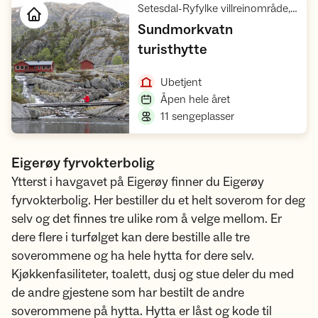
Setesdal-Ryfylke villreinområde, Ryfylke
Sundmorkvatn
,
turisthytte
Åpne hytte
,
Ubetjent
,
Åpen hele året
,
11 sengeplasser
Eigerøy fyrvokterbolig
Ytterst i havgavet på Eigerøy finner du Eigerøy
fyrvokterbolig. Her bestiller du et helt soverom for deg
selv og det finnes tre ulike rom å velge mellom. Er
dere flere i turfølget kan dere bestille alle tre
soverommene og ha hele hytta for dere selv.
Kjøkkenfasiliteter, toalett, dusj og stue deler du med
de andre gjestene som har bestilt de andre
soverommene på hytta. Hytta er låst og kode til