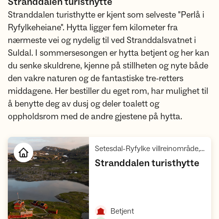
Stranddalen turisthytte
Stranddalen turisthytte er kjent som selveste "Perlå i
Ryfylkeheiane". Hytta ligger fem kilometer fra
nærmeste vei og nydelig til ved Stranddalsvatnet i
Suldal. I sommersesongen er hytta betjent og her kan
du senke skuldrene, kjenne på stillheten og nyte både
den vakre naturen og de fantastiske tre-retters
middagene. Her bestiller du eget rom, har mulighet til
å benytte deg av dusj og deler toalett og
oppholdsrom med de andre gjestene på hytta.
Setesdal-Ryfylke villreinområde, Ryfylke
,
Stranddalen turisthytte
Åpne hytte
,
Betjent