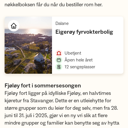
nøkkelboksen får du når du bestiller rom her.
,
Dalane
,
Eigerøy fyrvokterbolig
Åpne hytte
,
Ubetjent
,
Åpen hele året
,
12 sengeplasser
Fjøløy fort i sommersesongen
Fjøløy fort ligger på idylliske Fjøløy, en halvtimes
kjøretur fra Stavanger. Dette er en utleiehytte for
større grupper som du leier for deg selv, men fra 28.
juni til 31. juli i 2025, gjør vi en ny vri slik at flere
mindre grupper og familier kan benytte seg av hytta