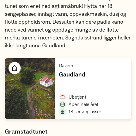
tunet som er et nedlagt småbruk! Hytta har 18
sengeplasser, innlagt vann, oppvaskmaskin, dusj og
flotte oppholdsrom. Dessuten kan dere padle kano
nede ved vannet og oppdage mange av de flotte
merka turene i nærheten. Sogndalsstrand ligger heller
ikke langt unna Gaudland.
,
Dalane
,
Gaudland
Åpne hytte
,
Ubetjent
,
Åpen hele året
,
18 sengeplasser
Gramstadtunet