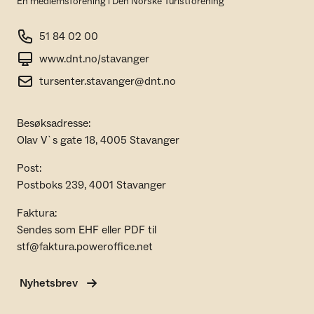
En medlemsforening i Den Norske Turistforening
51 84 02 00
www.dnt.no/stavanger
tursenter.stavanger@dnt.no
Besøksadresse:
Olav V`s gate 18, 4005 Stavanger
Post:
Postboks 239, 4001 Stavanger
Faktura:
Sendes som EHF eller PDF til
stf@faktura.poweroffice.net
Nyhetsbrev