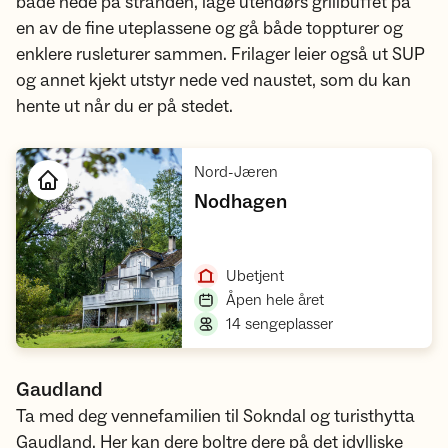
bade nede på stranden, lage utendørs grillbuffet på
en av de fine uteplassene og gå både toppturer og
enklere rusleturer sammen. Frilager leier også ut SUP
og annet kjekt utstyr nede ved naustet, som du kan
hente ut når du er på stedet.
,
Nord-Jæren
,
Nodhagen
Åpne hytte
,
Ubetjent
,
Åpen hele året
,
14 sengeplasser
Gaudland
Ta med deg vennefamilien til Sokndal og turisthytta
Gaudland. Her kan dere boltre dere på det idylliske