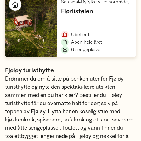
Setesdal-Ryfylke villreinområde, Ryfylke
,
Flørlistølen
Åpne hytte
,
Ubetjent
,
Åpen hele året
,
6 sengeplasser
Fjøløy turisthytte
Drømmer du om å sitte på benken utenfor Fjøløy
turisthytte og nyte den spektakulære utsikten
sammen med en du har kjær? Bestiller du Fjøløy
turisthytte får du overnatte helt for deg selv på
toppen av Fjøløy. Hytta har en koselig stue med
kjøkkenkrok, spisebord, sofakrok og et stort soverom
med åtte sengeplasser. Toalett og vann finner du i
toalettbygget lenger nede på Fjøløy og nøkkel for å