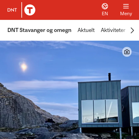
EN
Meny
Til DNT.no forside
Scr
DNT Stavanger og omegn
Aktuelt
Aktiviteter
Hyt