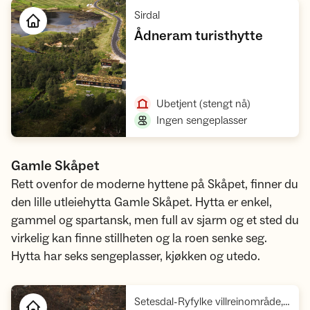
,
Sirdal
,
Ådneram turisthytte
Åpne hytte
,
Ubetjent
(stengt nå)
,
Ingen sengeplasser
Gamle Skåpet
Rett ovenfor de moderne hyttene på Skåpet, finner du
den lille utleiehytta Gamle Skåpet. Hytta er enkel,
gammel og spartansk, men full av sjarm og et sted du
virkelig kan finne stillheten og la roen senke seg.
Hytta har seks sengeplasser, kjøkken og utedo.
Setesdal-Ryfylke villreinområde, Ryfylke