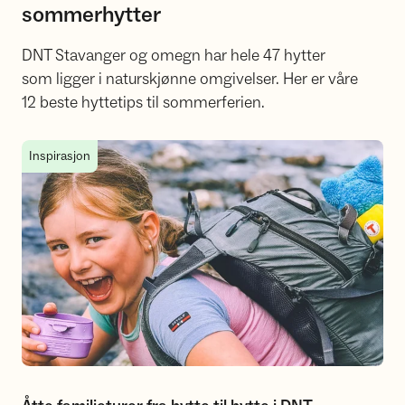
sommerhytter
DNT Stavanger og omegn har hele 47 hytter
som ligger i naturskjønne omgivelser. Her er våre
12 beste hyttetips til sommerferien.
Åtte familieturer fra hytte til hytte i DNT Stavanger
Inspirasjon