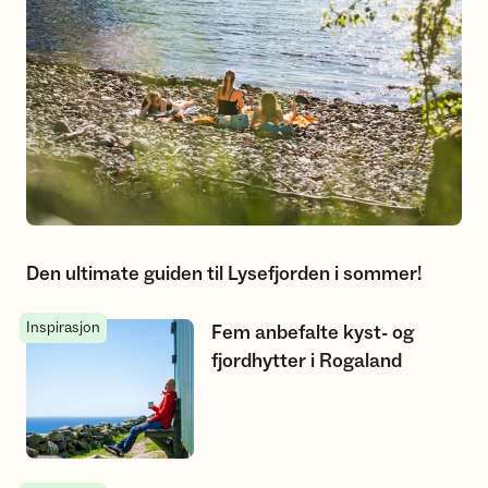
Den ultimate guiden til Lysefjorden i sommer!
Inspirasjon
Fem anbefalte kyst- og fjordhytter i Rogaland
Fem anbefalte kyst- og
fjordhytter i Rogaland