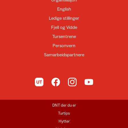
Organisasjon
English
Ledige stillinger
Fjell og Vidde
Tursentrene
Personvern
Samarbeidspartnere
Til UT.no
Til DNT på Facebook
Til DNT på Instagram
Til DNT på YouTube
DNT der du er
Turtips
Hytter