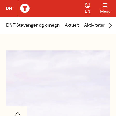
EN
Meny
Til DNT.no forside
Scr
DNT Stavanger og omegn
Aktuelt
Aktiviteter
Hyt