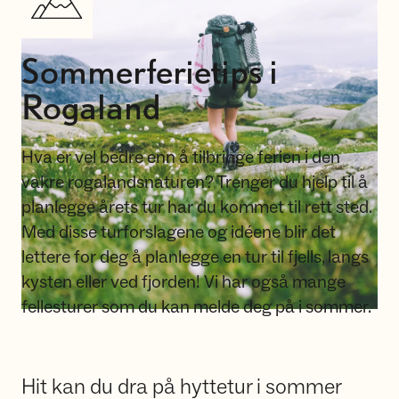
Sommerferietips i
Rogaland
Hva er vel bedre enn å tilbringe ferien i den
vakre rogalandsnaturen? Trenger du hjelp til å
planlegge årets tur har du kommet til rett sted.
Med disse turforslagene og idéene blir det
lettere for deg å planlegge en tur til fjells, langs
kysten eller ved fjorden! Vi har også mange
fellesturer som du kan melde deg på i sommer.
Hit kan du dra på hyttetur i sommer