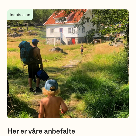
Her er våre anbefalte sommerhytter
Inspirasjon
Her er våre anbefalte