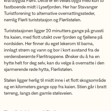
kraftbygda Flørli. Dette er en veiløs bygd med kun to
fastboende midt i Lysefjorden. Her har Stavanger
Turistforening to alternative overnattingssteder,
nemlig Flørli turiststasjon og Flørlistølen.
Turiststasjonen ligger 20 minutters gange på grussti
fra kaien, med flott utsikt over fjorden og fjellene på
nordsiden. Her finner du eget lekerom til barna,
innlagt strøm og vann og bor i kort avstand fra de
verdensberømte Flørlitrappene. Ønsker du å ha en
hytte helt for deg selv, kan du velge å overnatte i den
sjarmerende røde hytta, Flørlistølen.
Stølen ligger herlig til midt inne i et flott skogsområde
og en kilometers gange opp fra kaien. Stien går i bratt
terreng, langs den gamle stølsveien.