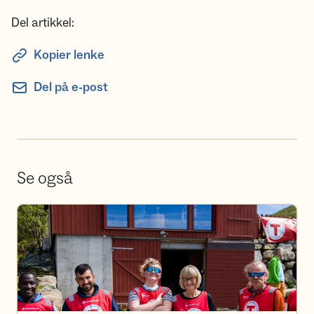
Del artikkel:
Kopier lenke
Del på e-post
Se også
Bli frivillig