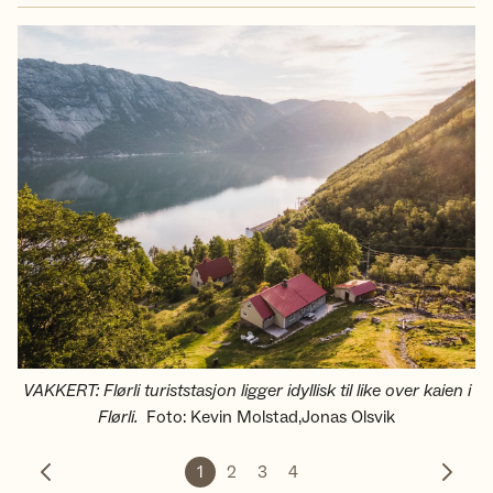
VAKKERT: Flørli turiststasjon ligger idyllisk til like over kaien i
Flørli.
Foto
:
Kevin Molstad,Jonas Olsvik
1
2
3
4
Forrige bilde
Neste 