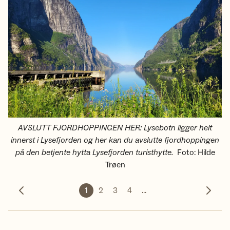
AVSLUTT FJORDHOPPINGEN HER: Lysebotn ligger helt
innerst i Lysefjorden og her kan du avslutte fjordhoppingen
på den betjente hytta Lysefjorden turisthytte.
Foto
:
Hilde
Trøen
1
2
3
4
...
Forrige bilde
Neste 