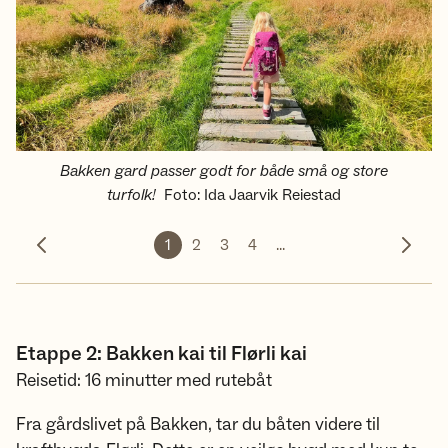
Bakken gard passer godt for både små og store
turfolk!
Foto
:
Ida Jaarvik Reiestad
1
2
3
4
...
Forrige bilde
Neste 
Etappe 2: Bakken kai til Flørli kai
Reisetid: 16 minutter med rutebåt
Fra gårdslivet på Bakken, tar du båten videre til