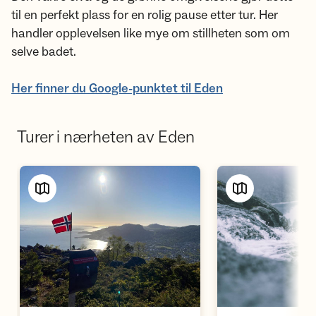
til en perfekt plass for en rolig pause etter tur. Her
handler opplevelsen like mye om stillheten som om
selve badet.
Her finner du Google-punktet til Eden
Turer i nærheten av Eden
Vis turforslag
Vi