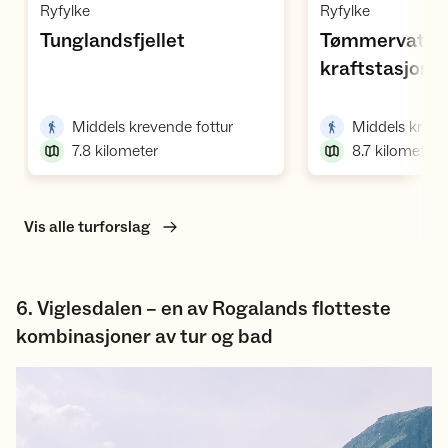
,
,
Ryfylke
Ryfylke
,
Tunglandsfjellet
Tømmervatnet
kraftstasjonen
,
Selemork
,
Middels krevende fottur
Middels kreve
7.8
kilometer
8.7
kilometer
Vis alle turforslag
6. Viglesdalen – en av Rogalands flotteste
kombinasjoner av tur og bad