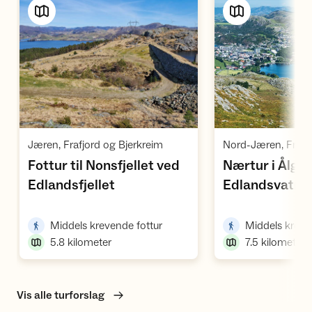
Vis turforslag
Vi
,
Jæren, Frafjord og Bjerkreim
Fottur til Nonsfjellet ved
Nærtur i Ålgår
,
Edlandsfjellet
Edlandsvatnet
,
Middels krevende fottur
Middels kreve
5.8
kilometer
7.5
kilometer
Vis alle turforslag