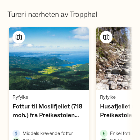
Turer i nærheten av Tropphøl
Vis turforslag
Vi
,
,
Ryfylke
Ryfylke
Fottur til Moslifjellet (718
Husafjellet ru
moh.) fra Preikestolen
Preikestolen
,
fjellstue
,
,
Middels krevende fottur
Enkel fottur