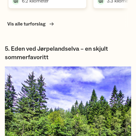
6.2
kilometer
3.3
kilometer
Vis alle turforslag
5. Eden ved Jørpelandselva – en skjult
sommerfavoritt