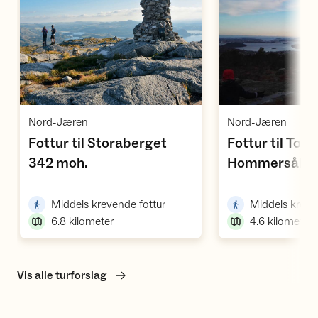
Vis turforslag
Vi
,
,
Nord-Jæren
Nord-Jæren
Fottur til Storaberget
Fottur til Tore
,
,
342 moh.
Hommersåk
,
Middels krevende fottur
Middels kreve
6.8
kilometer
4.6
kilometer
Vis alle turforslag