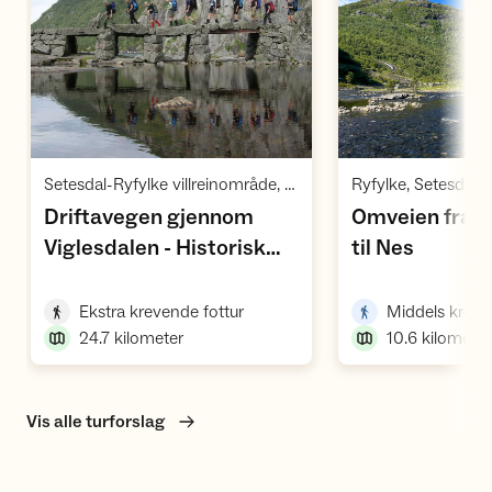
Vis turforslag
Vi
,
Setesdal-Ryfylke villreinområde, Ryfylke
Driftavegen gjennom
Omveien fra V
,
Viglesdalen - Historisk
til Nes
,
vandrerute
,
Ekstra krevende fottur
Middels kreve
24.7
kilometer
10.6
kilometer
Vis alle turforslag