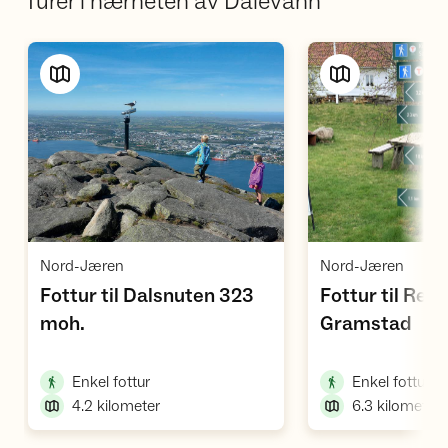
Turer i nærheten av Dalevann
Vis turforslag
Vi
,
,
Nord-Jæren
Nord-Jæren
Fottur til Dalsnuten 323
Fottur til Res
,
,
moh.
Gramstad
,
,
Enkel fottur
Enkel fottur
4.2
kilometer
6.3
kilometer