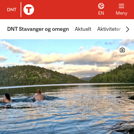
EN
Meny
Til DNT.no forside
Scr
DNT Stavanger og omegn
Aktuelt
Aktiviteter
Hyt