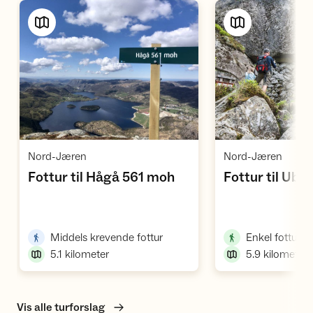
Vis turforslag
Vi
,
,
Nord-Jæren
Nord-Jæren
,
Fottur til Hågå 561 moh
Fottur til Ubu
,
,
Middels krevende fottur
Enkel fottur
5.1
kilometer
5.9
kilometer
Vis alle turforslag