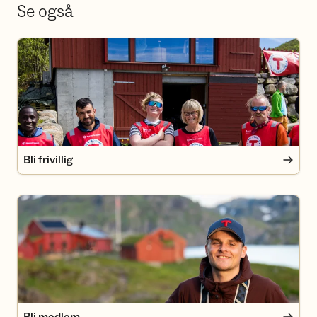
Se også
Bli frivillig
Bli frivillig
Bli medlem