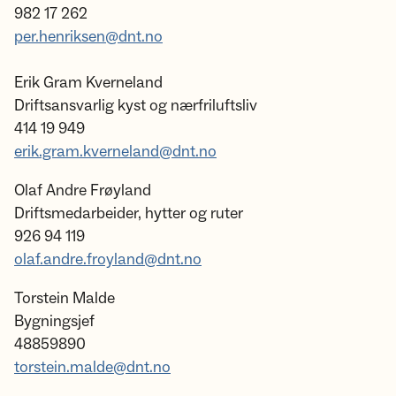
982 17 262
per.henriksen@dnt.no
Erik Gram Kverneland
Driftsansvarlig kyst og nærfriluftsliv
414 19 949
erik.gram.kverneland@dnt.no
Olaf Andre Frøyland
Driftsmedarbeider, hytter og ruter
926 94 119
olaf.andre.froyland@dnt.no
Torstein Malde
Bygningsjef
48859890
torstein.malde@dnt.no