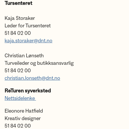
Tursenteret
Kaja Storaker
Leder for Tursenteret
51 84 02 00
kaja.storaker@dnt.no
Christian Lønseth
Turveileder og butikksansvarlig
51 84 02 00
christian.lonseth@dnt.no
ReTuren syverksted
Nettsidelenke
Eleonore Hatfield
Kreativ designer
51 84 02 00