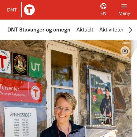
EN
Meny
Til DNT.no forside
Scr
DNT Stavanger og omegn
Aktuelt
Aktiviteter
Hyt