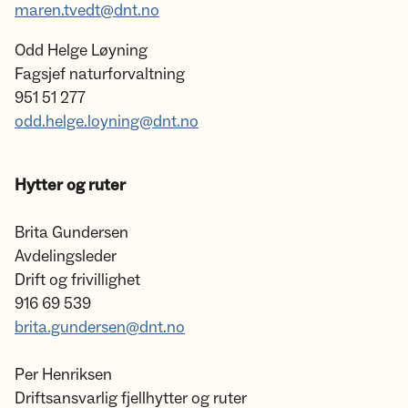
maren.tvedt@dnt.no
Odd Helge Løyning
Fagsjef naturforvaltning
951 51 277
odd.helge.loyning@dnt.no
Hytter og ruter
Brita Gundersen
Avdelingsleder
Drift og frivillighet
916 69 539
brita.gundersen@dnt.no
Per Henriksen
Driftsansvarlig fjellhytter og ruter