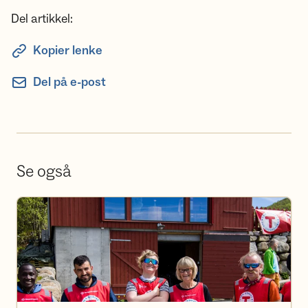
Del artikkel:
Kopier lenke
Del på e-post
Se også
Bli frivillig