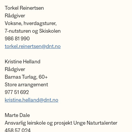
Torkel Reinertsen
Rådgiver
Voksne, hverdagsturer,
7-nutsturen og Skiskolen
986 81 990
torkel.reinertsen@dnt.no
Kristine Helland
Rådgiver
Barnas Turlag, 60+
Store arrangement
977 51 692
kristine.helland@dnt.no
Marte Dale
Ansvarlig leirskole og prosjekt Unge Naturtalenter
458 57 024