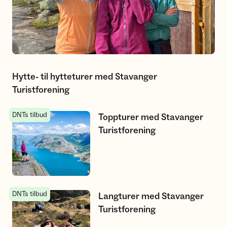
Hytte- til hytteturer med Stavanger
Turistforening
DNTs tilbud
Toppturer med Stavanger Turistforening
Toppturer med Stavanger
Turistforening
DNTs tilbud
Langturer med Stavanger Turistforening
Langturer med Stavanger
Turistforening