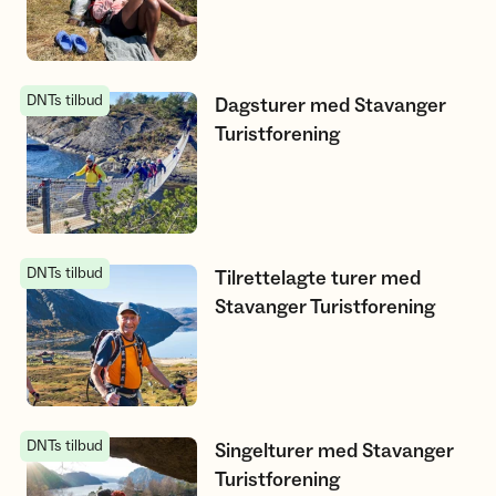
DNTs tilbud
Dagsturer med Stavanger Turistforening
Dagsturer med Stavanger
Turistforening
DNTs tilbud
Tilrettelagte turer med Stavanger Turistforening
Tilrettelagte turer med
Stavanger Turistforening
DNTs tilbud
Singelturer med Stavanger Turistforening
Singelturer med Stavanger
Turistforening