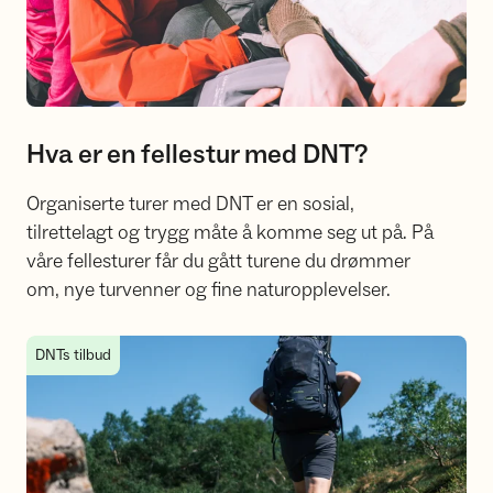
Hva er en fellestur med DNT?
Organiserte turer med DNT er en sosial,
tilrettelagt og trygg måte å komme seg ut på. På
våre fellesturer får du gått turene du drømmer
om, nye turvenner og fine naturopplevelser.
Ferskingturer med DNT Stavanger og omegn
DNTs tilbud