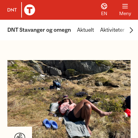
EN
Meny
Til DNT.no forside
Scr
DNT Stavanger og omegn
Aktuelt
Aktiviteter
Hyt