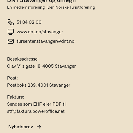
DNT Stavanger og omegn
En medlemsforening i Den Norske Turistforening
51 84 02 00
www.dnt.no/stavanger
tursenter.stavanger@dnt.no
Besøksadresse:
Olav V`s gate 18, 4005 Stavanger
Post:
Postboks 239, 4001 Stavanger
Faktura:
Sendes som EHF eller PDF til
stf@faktura.poweroffice.net
Nyhetsbrev