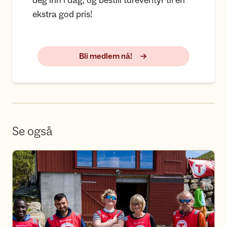
deg inn i dag, og bestill tureventyr til en
ekstra god pris!
Bli medlem nå!
Se også
Bli frivillig