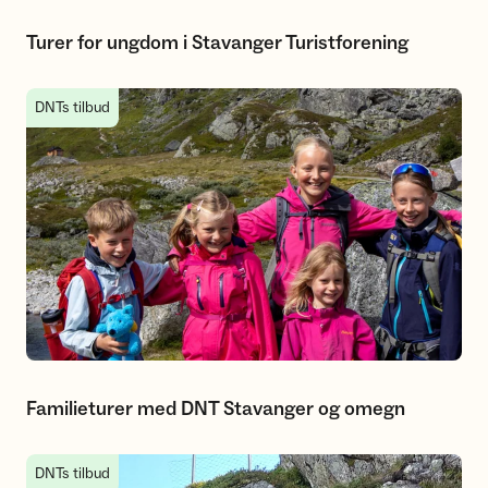
Turer for ungdom i Stavanger Turistforening
Familieturer med DNT Stavanger og omegn
DNTs tilbud
Familieturer med DNT Stavanger og omegn
Seniorturer med Stavanger Turistforening
DNTs tilbud