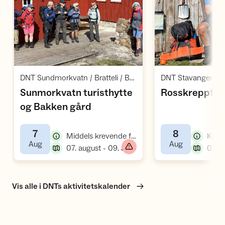
Åpne aktivitet
Å
,
DNT Sundmorkvatn / Bratteli / Bratteli
Sunmorkvatn turisthytte
Rosskreppfjo
,
og Bakken gård
7
8
,
Middels krevende fellestur
,
,
Aug
Aug
,
07. august - 09. august
Vis alle i DNTs aktivitetskalender