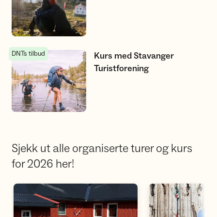
DNTs tilbud
Kurs med Stavanger Turistforening
Kurs med Stavanger
Turistforening
Sjekk ut alle organiserte turer og kurs
for 2026 her!