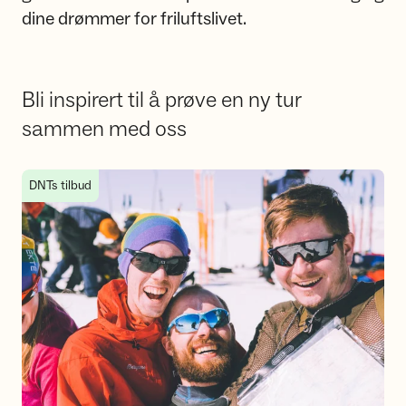
dine drømmer for friluftslivet.
Bli inspirert til å prøve en ny tur
sammen med oss
Hva er en fellestur med DNT?
DNTs tilbud