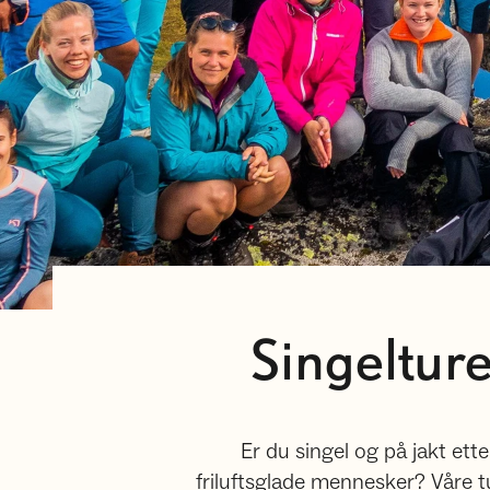
Singeltur
Er du singel og på jakt et
friluftsglade mennesker? Våre t