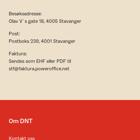
Besøksadresse:
Olav V`s gate 18, 4005 Stavanger
Post:
Postboks 239, 4001 Stavanger
Faktura:
Sendes som EHF eller PDF til
stf@faktura.poweroffice.net
Om DNT
Kontakt oss