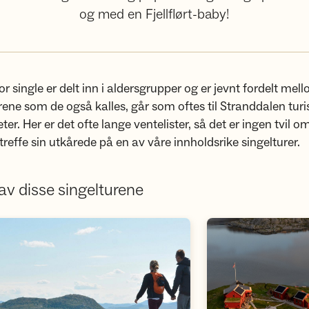
og med en Fjellflørt-baby!
or single er delt inn i aldersgrupper og er jevnt fordelt mel
urene som de også kalles, går som oftes til Stranddalen turis
eter. Her er det ofte lange ventelister, så det er ingen tvil om
treffe sin utkårede på en av våre innholdsrike singelturer.
av disse singelturene