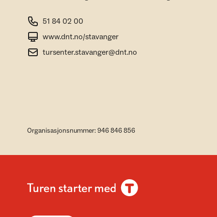
51 84 02 00
www.dnt.no/stavanger
tursenter.stavanger@dnt.no
Organisasjonsnummer: 946 846 856