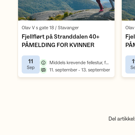
Åpne aktivitet
,
Olav V s gate 18 / Stavanger
Olav
Fjellflørt på Stranddalen 40+
Fje
,
PÅMELDING FOR KVINNER
PÅ
11
1
,
Middels krevende fellestur, fottur
,
Sep
S
,
11. september - 13. september
Del artikkel