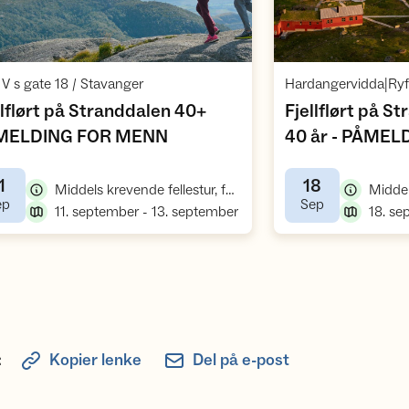
Åpne aktivitet
,
 V s gate 18 / Stavanger
Hardangervidda|Ryf
llflørt på Stranddalen 40+
Fjellflørt på S
,
MELDING FOR MENN
40 år - PÅME
1
18
,
Middels krevende fellestur, fottur
,
,
ep
Sep
,
11. september - 13. september
:
Kopier lenke
Del på e-post