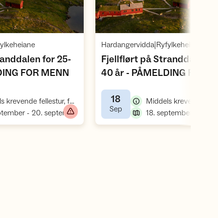
Åpne aktivitet
Åpne aktivite
,
,
ylkeheiane
Hardangervidda|Ryfylkeheiane
tranddalen for 25-
Fjellflørt på Stranddalen fo
,
LDING FOR MENN
40 år - PÅMELDING FOR
,
KVINNER
18
,
Middels krevende fellestur, fottur
,
Sep
,
18. september - 20. september