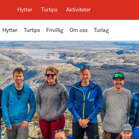
Hytter
Turtips
Aktiviteter
Hytter
Turtips
Frivillig
Om oss
Turlag