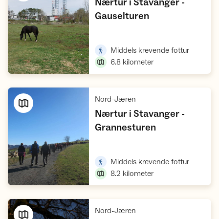
Nærtur i Stavanger -
,
Gauselturen
Vis turforslag
,
Middels krevende fottur
6.8
kilometer
,
Nord-Jæren
Nærtur i Stavanger -
,
Grannesturen
Vis turforslag
,
Middels krevende fottur
8.2
kilometer
,
Nord-Jæren