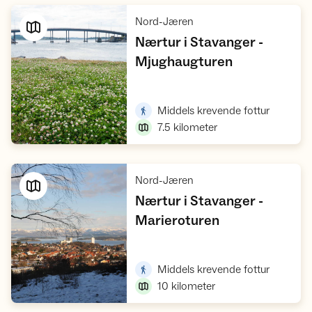
,
Nord-Jæren
Nærtur i Stavanger -
,
Mjughaugturen
Vis turforslag
,
Middels krevende fottur
7.5
kilometer
,
Nord-Jæren
Nærtur i Stavanger -
,
Marieroturen
Vis turforslag
,
Middels krevende fottur
10
kilometer