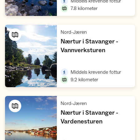
,
Middels krevende fottur
7.8
kilometer
,
Nord-Jæren
Nærtur i Stavanger -
,
Vannverksturen
Vis turforslag
,
Middels krevende fottur
9.2
kilometer
,
Nord-Jæren
Nærtur i Stavanger -
,
Vardenesturen
Vis turforslag