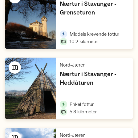
Nærtur i Stavanger -
,
Grenseturen
Vis turforslag
,
Middels krevende fottur
10.2
kilometer
,
Nord-Jæren
Nærtur i Stavanger -
,
Heddåturen
Vis turforslag
,
Enkel fottur
5.8
kilometer
,
Nord-Jæren