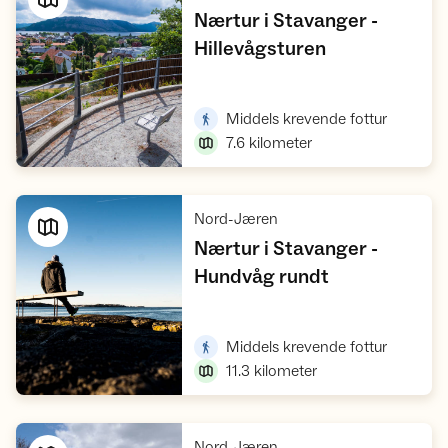
Nærtur i Stavanger -
,
Hillevågsturen
Vis turforslag
,
Middels krevende fottur
7.6
kilometer
,
Nord-Jæren
Nærtur i Stavanger -
,
Hundvåg rundt
Vis turforslag
,
Middels krevende fottur
11.3
kilometer
,
Nord-Jæren