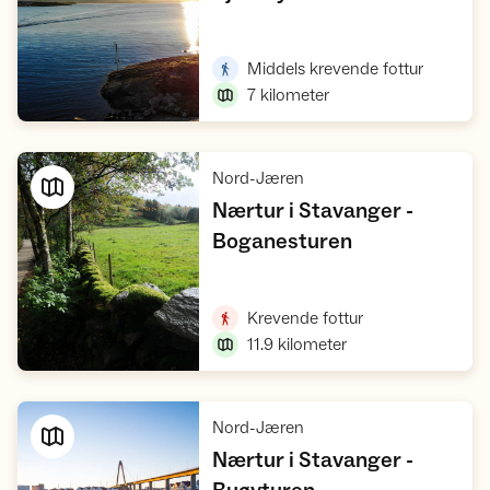
Vis turforslag
,
Middels krevende fottur
7
kilometer
,
Nord-Jæren
Nærtur i Stavanger -
,
Boganesturen
Vis turforslag
,
Krevende fottur
11.9
kilometer
,
Nord-Jæren
Nærtur i Stavanger -
,