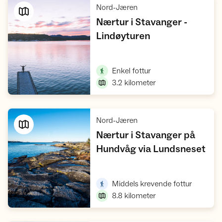
,
Nord-Jæren
Nærtur i Stavanger -
,
Lindøyturen
Vis turforslag
,
Enkel fottur
3.2
kilometer
,
Nord-Jæren
Nærtur i Stavanger på
,
Hundvåg via Lundsneset
Vis turforslag
,
Middels krevende fottur
8.8
kilometer