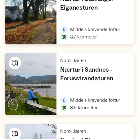
,
Eiganesturen
Vis turforslag
,
Middels krevende fottur
8.7
kilometer
,
Nord-Jæren
Nærtur i Sandnes -
,
Forusstrandaturen
Vis turforslag
,
Middels krevende fottur
8.5
kilometer
,
Nord-Jæren