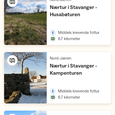
Nærtur i Stavanger -
,
Husabøturen
Vis turforslag
,
Middels krevende fottur
6.7
kilometer
,
Nord-Jæren
Nærtur i Stavanger -
,
Kampenturen
Vis turforslag
,
Middels krevende fottur
6.7
kilometer