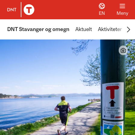
EN
Meny
Til DNT.no forside
Scr
DNT Stavanger og omegn
Aktuelt
Aktiviteter
Hyt