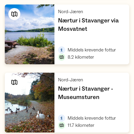
,
Nord-Jæren
Nærtur i Stavanger via
,
Mosvatnet
Vis turforslag
,
Middels krevende fottur
8.2
kilometer
,
Nord-Jæren
Nærtur i Stavanger -
,
Museumsturen
Vis turforslag
,
Middels krevende fottur
11.7
kilometer