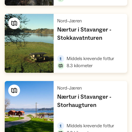
,
Nord-Jæren
Nærtur i Stavanger -
,
Stokkavatnturen
Vis turforslag
,
Middels krevende fottur
8.3
kilometer
,
Nord-Jæren
Nærtur i Stavanger -
,
Storhaugturen
Vis turforslag
,
Middels krevende fottur