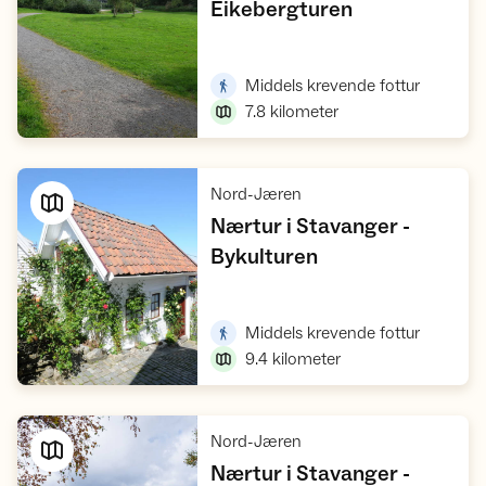
,
Eikebergturen
Vis turforslag
,
Middels krevende fottur
7.8
kilometer
,
Nord-Jæren
Nærtur i Stavanger -
,
Bykulturen
Vis turforslag
,
Middels krevende fottur
9.4
kilometer
,
Nord-Jæren
Nærtur i Stavanger -