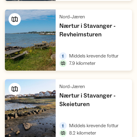
,
Nord-Jæren
Nærtur i Stavanger -
,
Revheimsturen
Vis turforslag
,
Middels krevende fottur
7.9
kilometer
,
Nord-Jæren
Nærtur i Stavanger -
,
Skeieturen
Vis turforslag
,
Middels krevende fottur
8.2
kilometer