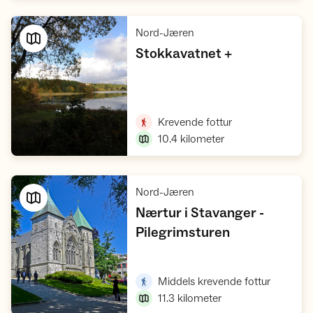
,
Nord-Jæren
,
Stokkavatnet +
Vis turforslag
,
Krevende fottur
10.4
kilometer
,
Nord-Jæren
Nærtur i Stavanger -
,
Pilegrimsturen
Vis turforslag
,
Middels krevende fottur
11.3
kilometer