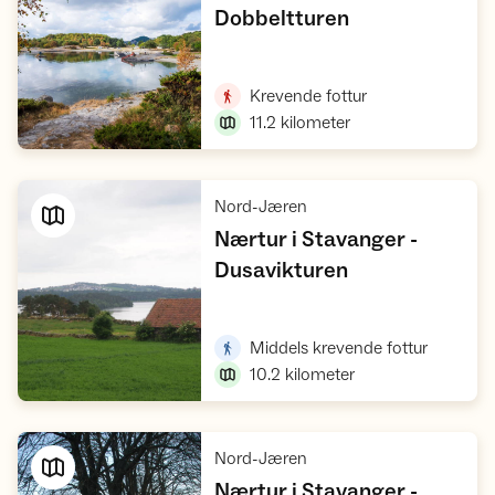
,
Dobbeltturen
Vis turforslag
,
Krevende fottur
11.2
kilometer
,
Nord-Jæren
Nærtur i Stavanger -
,
Dusavikturen
Vis turforslag
,
Middels krevende fottur
10.2
kilometer
,
Nord-Jæren
Nærtur i Stavanger -