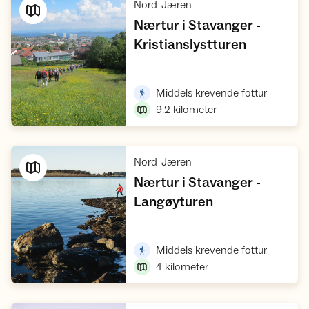
,
Nord-Jæren
Nærtur i Stavanger -
,
Kristianslystturen
Vis turforslag
,
Middels krevende fottur
9.2
kilometer
,
Nord-Jæren
Nærtur i Stavanger -
,
Langøyturen
Vis turforslag
,
Middels krevende fottur
4
kilometer