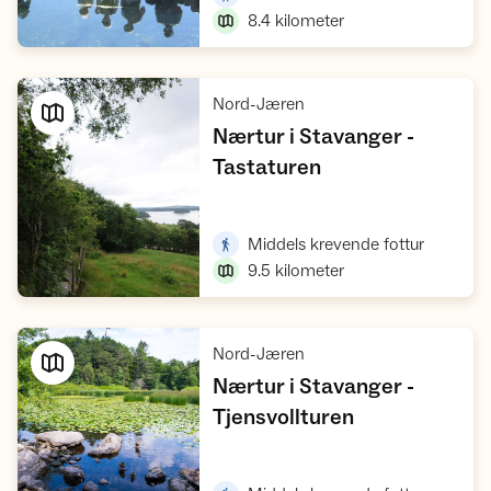
8.4
kilometer
,
Nord-Jæren
Nærtur i Stavanger -
,
Tastaturen
Vis turforslag
,
Middels krevende fottur
9.5
kilometer
,
Nord-Jæren
Nærtur i Stavanger -
,
Tjensvollturen
Vis turforslag