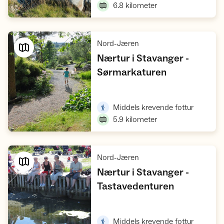
6.8
kilometer
,
Nord-Jæren
Nærtur i Stavanger -
,
Sørmarkaturen
Vis turforslag
,
Middels krevende fottur
5.9
kilometer
,
Nord-Jæren
Nærtur i Stavanger -
,
Tastavedenturen
Vis turforslag
,
Middels krevende fottur