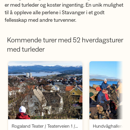
er med turleder og koster ingenting. En unik mulighet
til å oppleve alle perlene i Stavanger i et godt
fellesskap med andre turvenner.
Kommende turer med 52 hverdagsturer
med turleder
Åpne aktivitet
Å
,
Rogaland Teater / Teaterveien 1 / Stavanger
Hundvåghallen / S