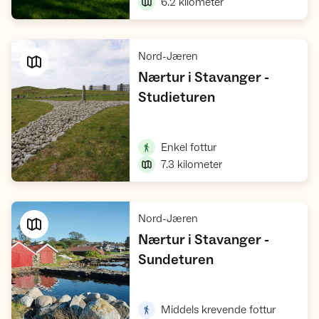
6.2
kilometer
,
Nord-Jæren
Nærtur i Stavanger -
,
Studieturen
Vis turforslag
,
Enkel fottur
7.3
kilometer
,
Nord-Jæren
Nærtur i Stavanger -
,
Sundeturen
Vis turforslag
,
Middels krevende fottur