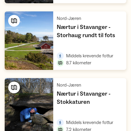
,
Nord-Jæren
Nærtur i Stavanger -
,
Storhaug rundt til fots
Vis turforslag
,
Middels krevende fottur
8.7
kilometer
,
Nord-Jæren
Nærtur i Stavanger -
,
Stokkaturen
Vis turforslag
,
Middels krevende fottur
7.2
kilometer