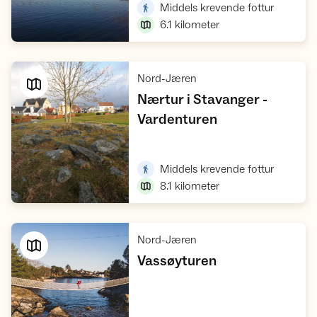
,
Middels krevende fottur
6.1
kilometer
,
Nord-Jæren
Nærtur i Stavanger -
,
Vardenturen
Vis turforslag
,
Middels krevende fottur
8.1
kilometer
,
Nord-Jæren
,
Vassøyturen
Vis turforslag