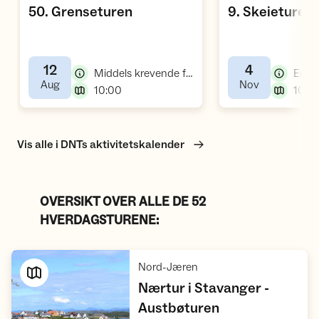
,
,
50. Grenseturen
9. Skeieturen
12
4
,
Middels krevende fellestur, fottur
Enkel 
,
,
Aug
Nov
,
10:00
10:0
Vis alle i DNTs aktivitetskalender
OVERSIKT OVER ALLE DE 52
HVERDAGSTURENE:
,
Nord-Jæren
Nærtur i Stavanger -
,
Austbøturen