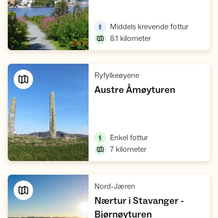
Vis turforslag
,
Middels krevende fottur
8.1
kilometer
,
Ryfylkeøyene
,
Austre Åmøyturen
Vis turforslag
,
Enkel fottur
7
kilometer
,
Nord-Jæren
Nærtur i Stavanger -
,
Bjørnøyturen