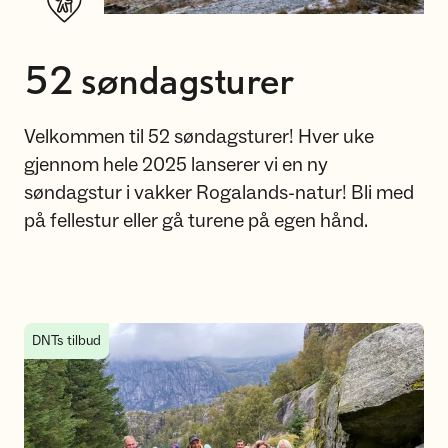
52 søndagsturer
Velkommen til 52 søndagsturer! Hver uke
gjennom hele 2025 lanserer vi en ny
søndagstur i vakker Rogalands-natur! Bli med
på fellestur eller gå turene på egen hånd.
Bli med på 52 søndagsturer i 2025!
DNTs tilbud