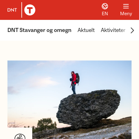
EN
Meny
Til DNT.no forside
Scr
DNT Stavanger og omegn
Aktuelt
Aktiviteter
Hyt