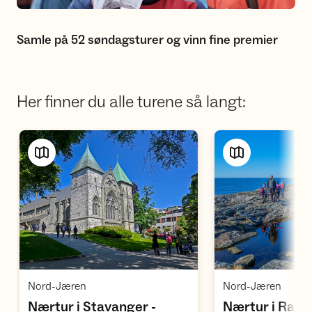
Samle på 52 søndagsturer og vinn fine premier
Her finner du alle turene så langt:
Vis turforslag
Vi
,
,
Nord-Jæren
Nord-Jæren
Nærtur i Stavanger -
Nærtur i Rand