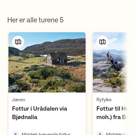
Her er alle turene 5
Vis turforslag
Vi
,
,
Jæren
Ryfylke
Fottur i Urådalen via
Fottur til Hes
,
Bjødnalia
moh.) fra Bot
,
Middels krevende fottur
Middels kreve