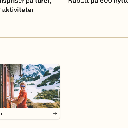
spriser på turer,
Rabatt på 600 hytt
 aktiviteter
em