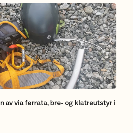
ata, bre- og klatreutstyr i Sunnfjord
av via ferrata, bre- og klatreutstyr i