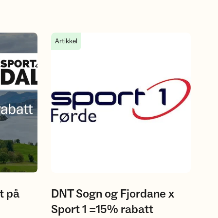
Dale
DNT Sogn og Fjordane x Sport 1 =15% rabatt
Artikkel
t på
DNT Sogn og Fjordane x
Sport 1 =15% rabatt