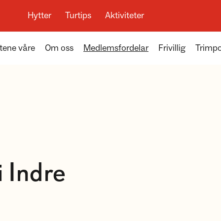
Hytter
Turtips
Aktiviteter
tene våre
Om oss
Medlemsfordelar
Frivillig
Trimpo
 Indre