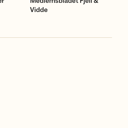
er
Medlemsbladet Fjell &
Vidde