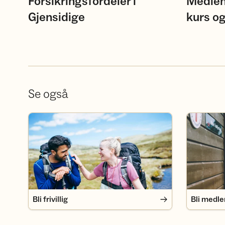
Forsikringsfordeler i
Medlem
Gjensidige
kurs og
Se også
Bli frivillig
Bli medlem
Bli frivillig
Bli medl