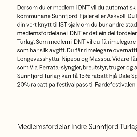
Dersom du er medlem i DNT vil du automatisk t
kommunane Sunnfjord, Fjaler eller Askvoll. 
din vert knytt til IST sjølv om du bur andre stader 
medlemsfordelane i DNT er det ein del fordeler
Turlag. Som medlem i DNT vil du få rimelegare t
som har slik avgift. Du får rimelegare overnatti
Longevasshytta, Nipebu og Massbu. Vidare får
som Via Ferrata-slyngjer, breutstyr, truger og
Sunnfjord Turlag kan få 15% rabatt hjå Dale Sp
20% rabatt på festivalpass til Førdefestivalen ​​​​​​​
Medlemsfordelar Indre Sunnfjord Turla