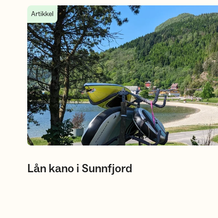
Lån kano i Sunnfjord
Artikkel
Lån kano i Sunnfjord