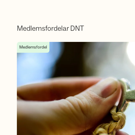
Medlemsfordelar DNT
DNT-nøkkelen
Medlemsfordel