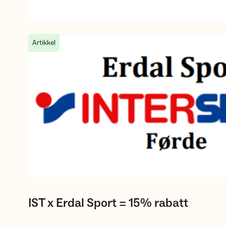
IST x Erdal Sport = 15% rabatt
Artikkel
IST x Erdal Sport = 15% rabatt