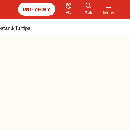
DNT-medlem
EN
Søk
Meny
star & Turtips