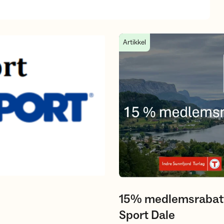
15% medlemsrabatt på Sport 
Artikkel
15% medlemsrabat
Sport Dale