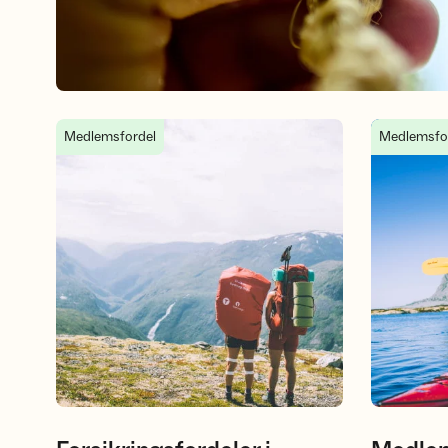
Forsikringsfordeler i Gjensidige
Medlemspris
Medlemsfordel
Medlemsfo