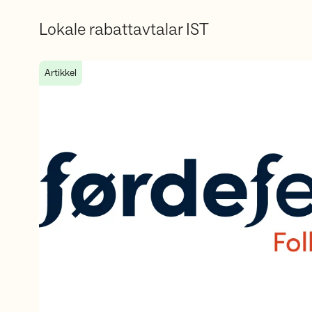
Lokale rabattavtalar IST
IST x Førdefestivalen
Artikkel