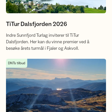
TiTur Dalsfjorden 2026
Indre Sunnfjord Turlag inviterer til TiTur
Dalsfjorden. Her kan du vinne premier ved å
besøke årets turmål i Fjaler og Askvoll.
TiTur Sunnfjord 2026
DNTs tilbud