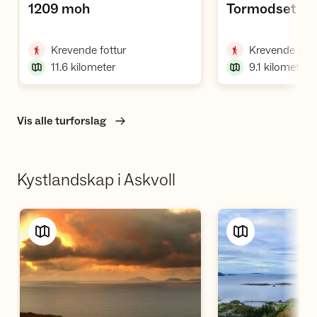
,
,
1209 moh
Tormodset
,
Krevende fottur
Krevende fott
11.6
kilometer
9.1
kilometer
Vis alle turforslag
Kystlandskap i Askvoll