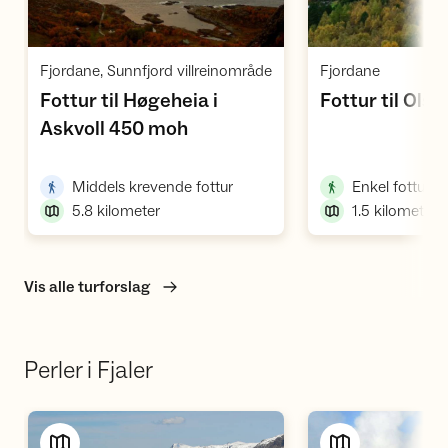
Vis turforslag
Vi
,
,
Fjordane, Sunnfjord villreinområde
Fjordane
Fottur til Høgeheia i
Fottur til Ols
,
Askvoll 450 moh
,
,
Middels krevende fottur
Enkel fottur
5.8
kilometer
1.5
kilometer
Vis alle turforslag
Perler i Fjaler