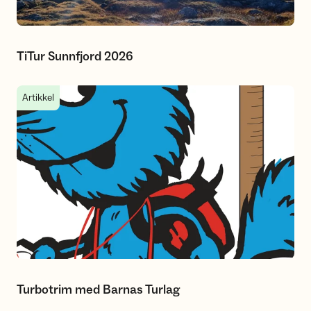
TiTur Sunnfjord 2026
Turbotrim med Barnas Turlag
Artikkel
Turbotrim med Barnas Turlag