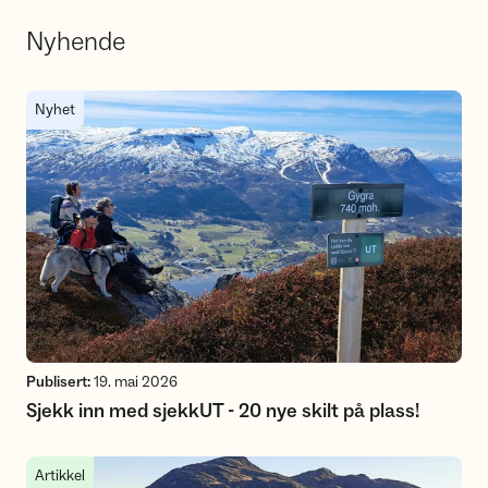
Nyhende
Sjekk inn med sjekkUT - 20 nye skilt på plass!
Nyhet
Publisert:
19. mai 2026
Sjekk inn med sjekkUT - 20 nye skilt på plass!
Stiprosjekt Nordre Heia
Artikkel