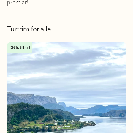
premiar!
Turtrim for alle
TiTur Dalsfjorden 2026
DNTs tilbud