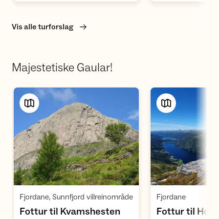
Vis alle turforslag
Majestetiske Gaular!
Vis turforslag
Vi
,
,
Fjordane, Sunnfjord villreinområde
Fjordane
Fottur til Kvamshesten
Fottur til Holt