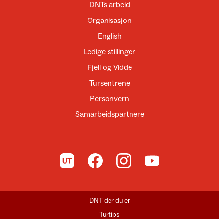
DNTs arbeid
Organisasjon
English
Ledige stillinger
Fjell og Vidde
Tursentrene
Personvern
Samarbeidspartnere
Til UT.no
Til DNT på Facebook
Til DNT på Instagram
Til DNT på YouTube
DNT der du er
Turtips