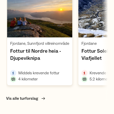
Vis turforslag
Vi
,
,
Fjordane, Sunnfjord villreinområde
Fjordane
Fottur til Nordre heia -
Fottur Soleide
,
,
Djupeviknipa
Viafjellet
,
Middels krevende fottur
Krevende fott
4
kilometer
5.2
kilometer
Vis alle turforslag