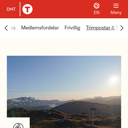
EN
Meny
Til DNT.no forside
Scroll menyen mot venstre
Scr
Om oss
Medlemsfordelar
Frivillig
Trimpostar & Turti