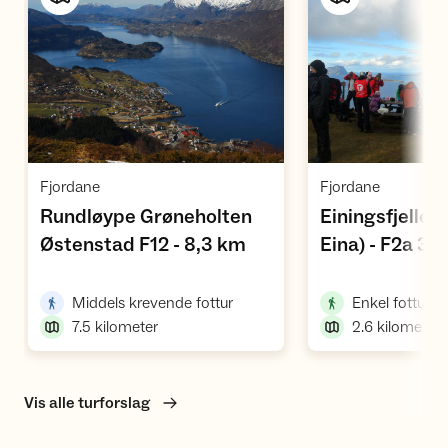
Vis turforslag
Vi
,
,
Fjordane
Fjordane
Rundløype Grøneholten 
Einingsfjellet
,
Østenstad F12 - 8,3 km
Eina) - F2a 3,
,
,
Middels krevende fottur
Enkel fottur
7.5
kilometer
2.6
kilometer
Vis alle turforslag