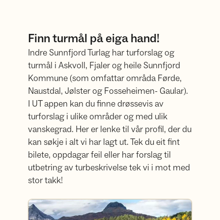
Finn turmål på eiga hand!
Indre Sunnfjord Turlag har turforslag og
turmål i Askvoll, Fjaler og heile Sunnfjord
Kommune (som omfattar områda Førde,
Naustdal, Jølster og Fosseheimen- Gaular).
I UT appen kan du finne drøssevis av
turforslag i ulike områder og med ulik
vanskegrad. Her er lenke til vår profil, der du
kan søkje i alt vi har lagt ut. Tek du eit fint
bilete, oppdagar feil eller har forslag til
utbetring av turbeskrivelse tek vi i mot med
stor takk!
Indre Sunnfjord Turlag sin UT profil