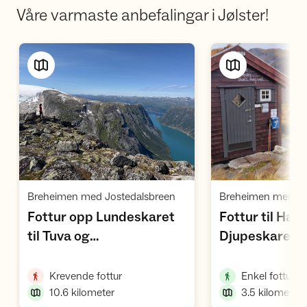
Våre varmaste anbefalingar i Jølster!
Vis turforslag
Vi
,
Breheimen med Jostedalsbreen
Fottur opp Lundeskaret
Fottur til Ha
,
til Tuva og
Djupeskaret
,
Søgnesandsnipa
,
,
Krevende fottur
Enkel fottur
10.6
kilometer
3.5
kilometer