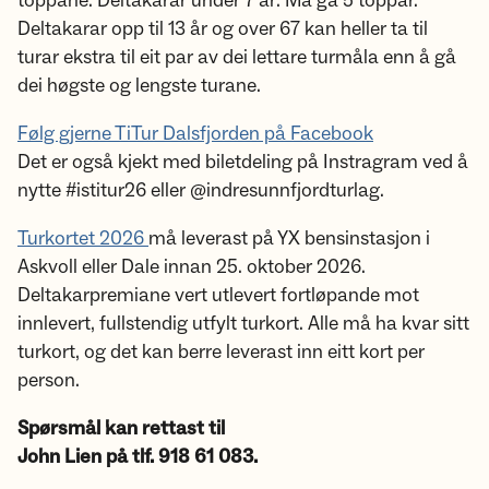
toppane. Deltakarar under 7 år: Må gå 5 toppar.
Deltakarar opp til 13 år og over 67 kan heller ta til
turar ekstra til eit par av dei lettare turmåla enn å gå
dei høgste og lengste turane.
Følg gjerne TiTur Dalsfjorden på Facebook
Det er også kjekt med biletdeling på Instragram ved å
nytte #istitur26 eller @indresunnfjordturlag.
Turkortet 2026
må leverast på YX bensinstasjon i
Askvoll eller Dale innan 25. oktober 2026.
Deltakarpremiane vert utlevert fortløpande mot
innlevert, fullstendig utfylt turkort. Alle må ha kvar sitt
turkort, og det kan berre leverast inn eitt kort per
person.
Spørsmål kan rettast til
John Lien på tlf. 918 61 083.