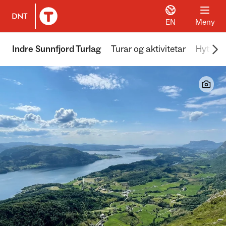
EN
Meny
Til DNT.no forside
Scr
Indre Sunnfjord Turlag
Turar og aktivitetar
Hyttene