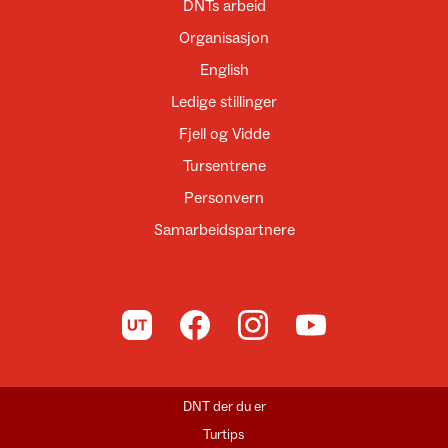
DNTs arbeid
Organisasjon
English
Ledige stillinger
Fjell og Vidde
Tursentrene
Personvern
Samarbeidspartnere
Til UT.no
Til DNT på Facebook
Til DNT på Instagram
Til DNT på YouTube
DNT der du er
Turtips