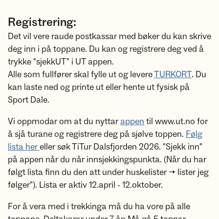
Registrering:
Det vil vere raude postkassar med bøker du kan skrive
deg inn i på toppane. Du kan og registrere deg ved å
trykke "sjekkUT" i UT appen.
Alle som fullfører skal fylle ut og levere
TURKORT
. Du
kan laste ned og printe ut eller hente ut fysisk på
Sport Dale.
Vi oppmodar om at du nyttar
appen
til www.ut.no for
å sjå turane og registrere deg på sjølve toppen.
Følg
lista her
eller søk TiTur Dalsfjorden 2026. "Sjekk inn"
på appen når du når innsjekkingspunkta. (Når du har
følgt lista finn du den att under huskelister -> lister jeg
følger"). Lista er aktiv 12.april - 12.oktober.
For å vera med i trekkinga må du ha vore på alle