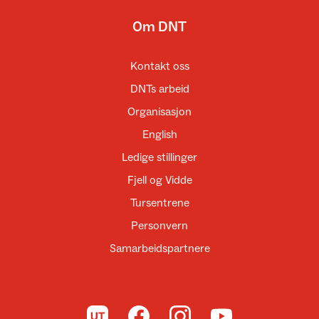
Om DNT
Kontakt oss
DNTs arbeid
Organisasjon
English
Ledige stillinger
Fjell og Vidde
Tursentrene
Personvern
Samarbeidspartnere
Til UT.no
Til DNT på Facebook
Til DNT på Instagram
Til DNT på YouTube