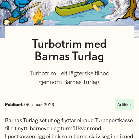
Turbotrim med
Barnas Turlag
Turbotrim - eit lågterskeltilbod
gjennom Barnas Turlag!
Publisert:
06. januar 2026
Artikkel
Barnas Turlag set ut og flyttar ei raud Turbopostkasse
til eit nytt, barnevenleg turmål kvar mnd.
I postkassen ligg ei bok som barna skriv seg inn i med