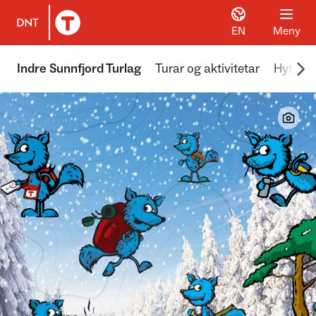
EN
Meny
Til DNT.no forside
Scr
Indre Sunnfjord Turlag
Turar og aktivitetar
Hyttene