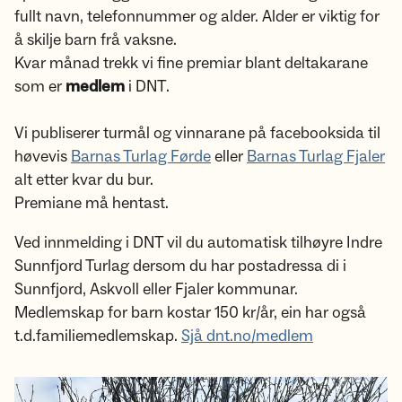
fullt navn, telefonnummer og alder. Alder er viktig for
å skilje barn frå vaksne.
Kvar månad trekk vi fine premiar blant deltakarane
som er
medlem
i DNT.
Vi publiserer turmål og vinnarane på facebooksida til
høvevis
Barnas Turlag Førde
eller
Barnas Turlag Fjaler
alt etter kvar du bur.
Premiane må hentast.
Ved innmelding i DNT vil du automatisk tilhøyre Indre
Sunnfjord Turlag dersom du har postadressa di i
Sunnfjord, Askvoll eller Fjaler kommunar.
Medlemskap for barn kostar 150 kr/år, ein har også
t.d.familiemedlemskap.
Sjå dnt.no/medlem