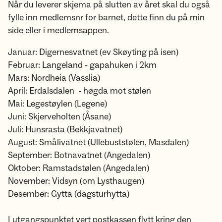
Når du leverer skjema på slutten av året skal du også
fylle inn medlemsnr for barnet, dette finn du på min
side eller i medlemsappen.
Januar: Digernesvatnet (ev Skøyting på isen)
Februar: Langeland - gapahuken i 2km
Mars: Nordheia (Vasslia)
April: Erdalsdalen - høgda mot stølen
Mai: Legestøylen (Legene)
Juni: Skjerveholten (Åsane)
Juli: Hunsrasta (Bekkjavatnet)
August: Smålivatnet (Ullebuststølen, Masdalen)
September: Botnavatnet (Angedalen)
Oktober: Ramstadstølen (Angedalen)
November: Vidsyn (om Lysthaugen)
Desember: Gytta (dagsturhytta)
I utgangspunktet vert postkassen flytt kring den