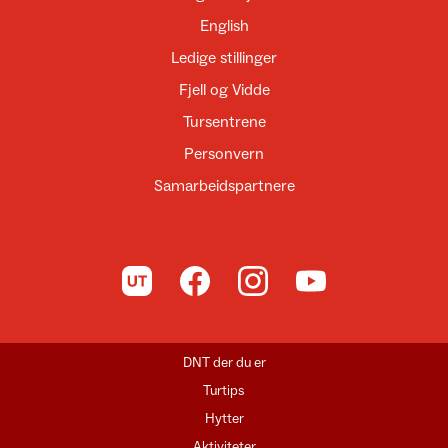
English
Ledige stillinger
Fjell og Vidde
Tursentrene
Personvern
Samarbeidspartnere
Til UT.no
Til DNT på Facebook
Til DNT på Instagram
Til DNT på YouTube
DNT der du er
Turtips
Hytter
Aktiviteter