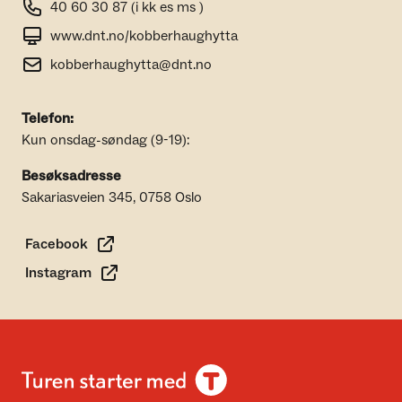
40 60 30 87 (i kk es ms )
www.dnt.no/kobberhaughytta
kobberhaughytta@dnt.no
Telefon:
Kun onsdag-søndag (9-19):
Besøksadresse
Sakariasveien 345, 0758 Oslo
Facebook
Instagram