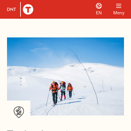
EN
Meny
Til DNT.no forside