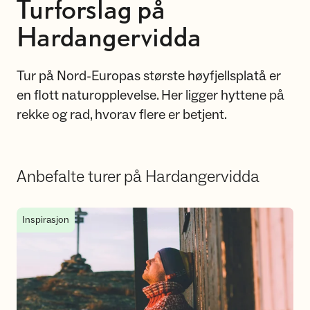
Turforslag på
Hardangervidda
Tur på Nord-Europas største høyfjellsplatå er
en flott naturopplevelse. Her ligger hyttene på
rekke og rad, hvorav flere er betjent.
Anbefalte turer på Hardangervidda
Hytte til hytte-turer på Hardangervidda
Inspirasjon