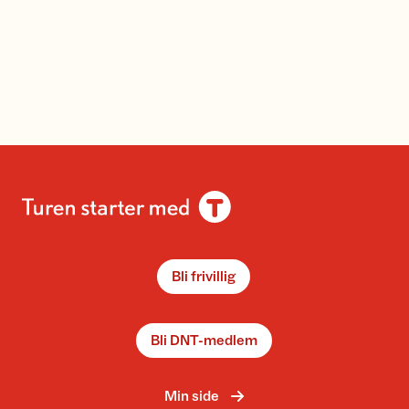
Bli frivillig
Bli DNT-medlem
Min side