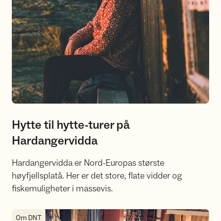
Hytte til hytte-turer på
Hardangervidda
Hardangervidda er Nord-Europas største
høyfjellsplatå. Her er det store, flate vidder og
fiskemuligheter i massevis.
DNT-turer på Hardangervidda
Om DNT