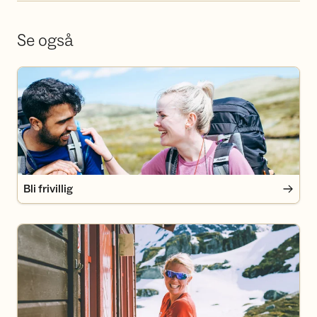
Se også
Bli frivillig
Bli frivillig
Bli medlem