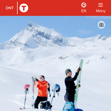
EN
Meny
Til DNT.no forside