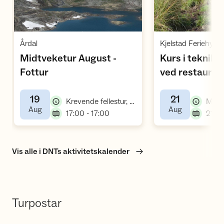
Åpne aktivitet
Å
,
Årdal
Midtveketur August -
Kurs i teknikka
,
Fottur
ved restaurer
,
vandresti
19
21
,
Krevende fellestur, fottur
,
,
Aug
Aug
,
17:00 - 17:00
Vis alle i DNTs aktivitetskalender
Turpostar