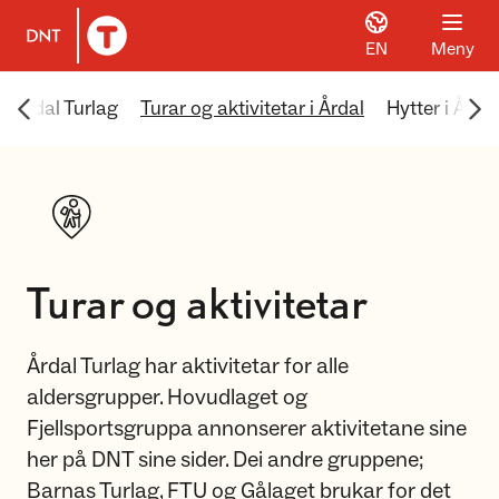
EN
Meny
Til DNT.no forside
Scroll menyen mot venstre
Scr
 Årdal Turlag
Turar og aktivitetar i Årdal
Hytter i Årdal
Turar og aktivitetar
Årdal Turlag har aktivitetar for alle
aldersgrupper. Hovudlaget og
Fjellsportsgruppa annonserer aktivitetane sine
her på DNT sine sider. Dei andre gruppene;
Barnas Turlag, FTU og Gålaget brukar for det