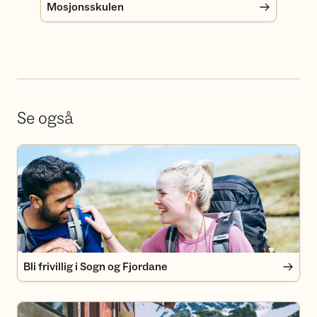
Mosjonsskulen
Se også
Bli frivillig i Sogn og Fjordane
Bli frivillig i Sogn og Fjordane
Bli medlem