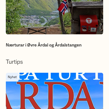
Nærturar i Øvre Årdal og Årdalstangen
Turtips
Turboka "På tur i Årdal"
Nyhet