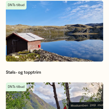
Støls- og topptrim
DNTs tilbud
Støls- og topptrim
Nærturar i Øvre Årdal og Årdalstangen
DNTs tilbud