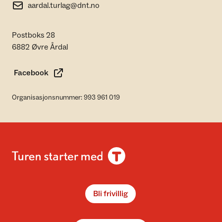
aardal.turlag@dnt.no
Postboks 28
6882 Øvre Årdal
Facebook
Organisasjonsnummer: 993 961 019
Bli frivillig