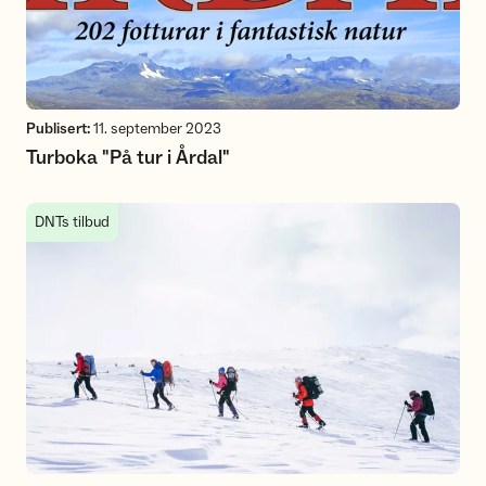
Publisert:
11. september 2023
Turboka "På tur i Årdal"
Gradering på turer og aktiviteter med DNT
DNTs tilbud