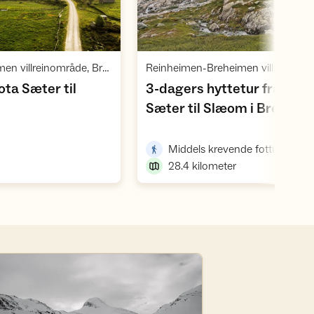
Vis turforslag
Vis turforslag
,
,
Reinheimen-Breheimen villreinområde, Breheimen med Jostedalsbreen
ota Sæter til
3-dagers hyttetur fra Sota
Sæter til Slæom i Breheim
,
Middels krevende fottur
28.4
kilometer
 webkamera fra Sota Sæter