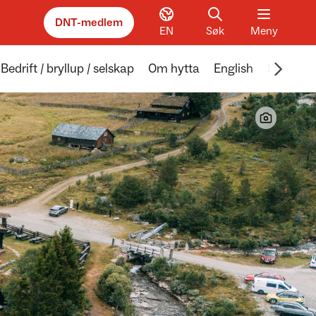
DNT-medlem
EN
Søk
Meny
Scroll 
Bedrift / bryllup / selskap
Om hytta
English
Sotdur