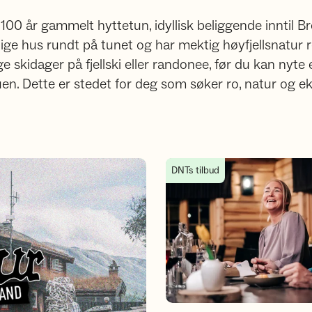
100 år gammelt hyttetun, idyllisk beliggende inntil 
lige hus rundt på tunet og har mektig høyfjellsnatur 
ge skidager på fjellski eller randonee, før du kan nyt
en. Dette er stedet for deg som søker ro, natur og ekt
Velkommen til unike matopplev
DNTs tilbud