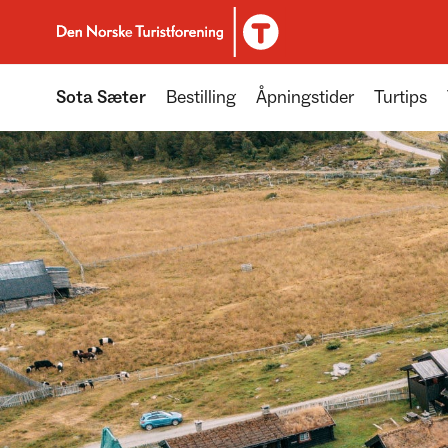
Til DNT.no forside
Sota Sæter
Bestilling
Åpningstider
Turtips