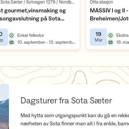
,
,
DNT Sota Sæter / Sotvegen 1279 / Nordberg
Otta stasjon
t gourmet,vinsmaking og
MASSIV I og II -
songavslutning på Sota
Breheimen/Jot
,
ter DNT
0
19
,
Enkel fellestur
,
,
ep
Mar
,
10. september - 12. september
19. ma
Dagsturer fra Sota Sæter
Med hytta som utgangspunkt kan du gå en rekke f
nærheten av Sota finner man alt i fra enkle, barn