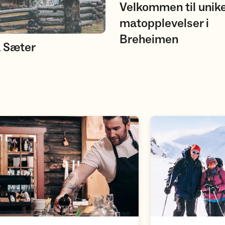
Velkommen til unik
matopplevelser i
Breheimen
a Sæter
Åpne aktivitet