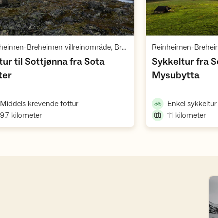
Vis turforslag
,
Reinheimen-Breheimen villreinområde, Breheimen med Jostedalsbreen
tur til Sottjønna fra Sota
Sykkeltur fra S
,
,
ter
Mysubytta
,
,
Middels krevende fottur
Enkel sykkeltur
9.7
kilometer
11
kilometer
Se