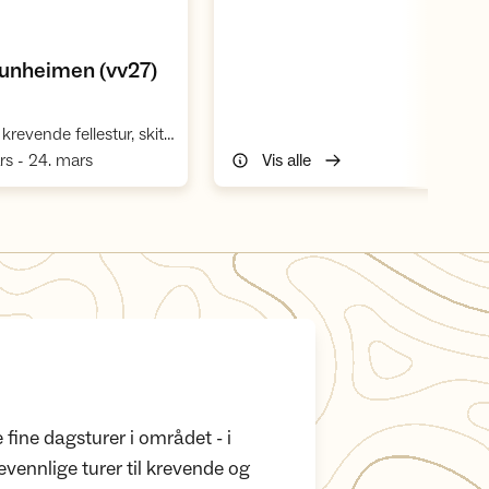
,
unheimen (vv27)
,
Ekstra krevende fellestur, skitur
,
rs - 24. mars
Vis alle
ine dagsturer i området - i
evennlige turer til krevende og