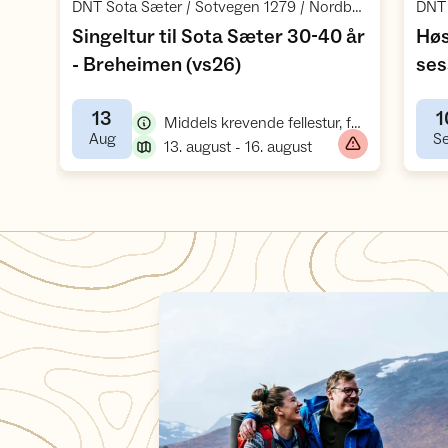
,
DNT Sota Sæter / Sotvegen 1279 / Nordberg
Singeltur til Sota Sæter 30-40 år
Høs
,
- Breheimen (vs26)
ses
Sæ
13
1
,
Middels krevende fellestur, fottur
,
Aug
S
,
13. august - 16. august
Dagsturer fra Sota Sæter