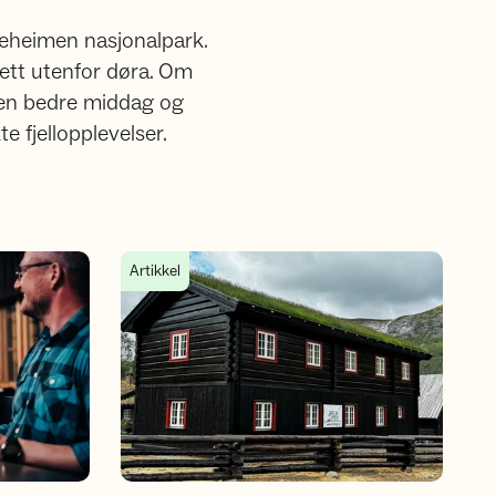
Breheimen nasjonalpark.
rett utenfor døra. Om
e en bedre middag og
e fjellopplevelser.
elser i Breheimen
Nytt Eventyrhus på Sota Sæter
Artikkel