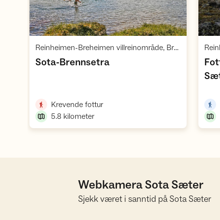
Vis turforslag
Reinheimen-Breheimen villreinområde, Breheimen med Jostedalsbreen
,
Sota-Brennsetra
Fot
Sæ
,
Krevende fottur
5.8
kilometer
Webkamera Sota Sæter
Sjekk været i sanntid på Sota Sæter