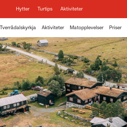
Hytter
Turtips
Aktiviteter
Tverrådalskyrkja
Aktiviteter
Matopplevelser
Priser