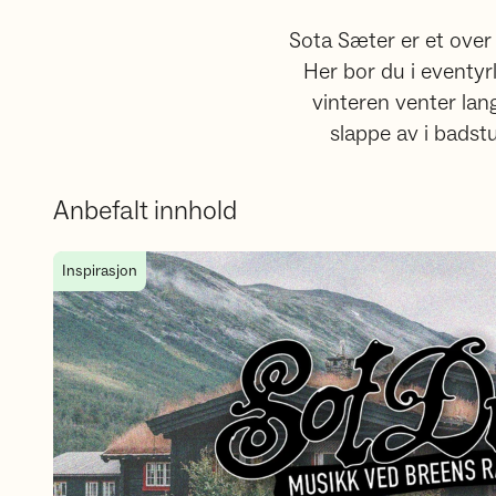
Sota Sæter er et over 
Her bor du i eventyr
vinteren venter lan
slappe av i badstu
Anbefalt innhold
Velkommen til musikkfestival på Sota Sæter
Inspirasjon