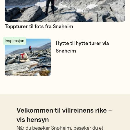
Toppturer til fots fra Snøheim
Inspirasjon
Hytte til hytte turer via Snøheim
Hytte til hytte turer via
Snøheim
Velkommen til villreinens rike –
vis hensyn
Når du besøker Snøheim, besøker du et