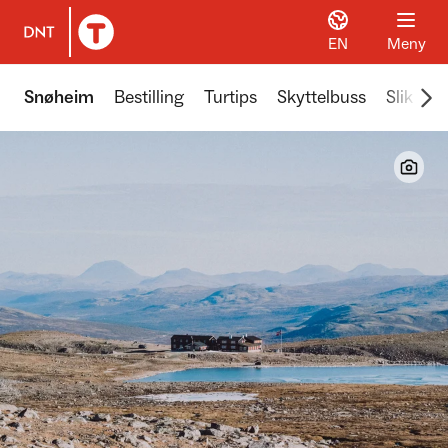
EN
Meny
Til DNT.no forside
Scr
Snøheim
Bestilling
Turtips
Skyttelbuss
Slik ko