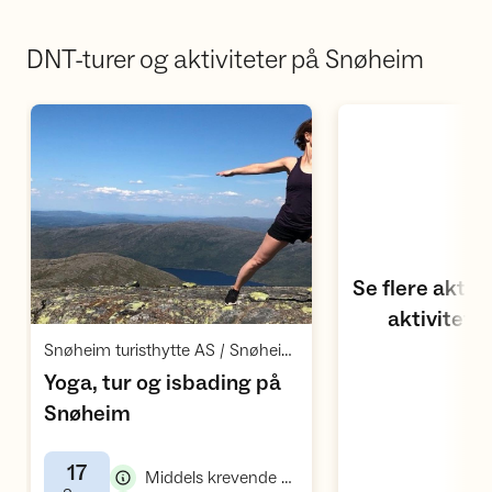
DNT-turer og aktiviteter på Snøheim
Åpne aktivitetskalen
Se flere aktiv
aktivitets
Åpne aktivitet
,
Snøheim turisthytte AS / Snøheimvegen 1474 / Dombås
Yoga, tur og isbading på
,
Snøheim
17
,
Middels krevende annet