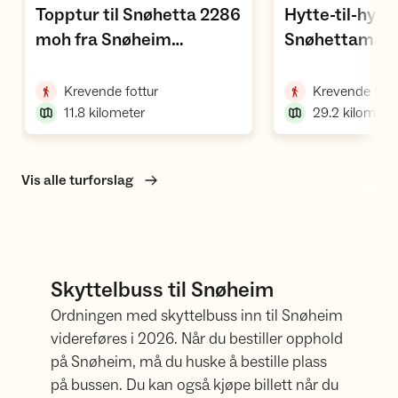
Topptur til Snøhetta 2286
Hytte-til-hytt
moh fra Snøheim
Snøhettamass
,
,
turisthytte
Dovrefjell
,
Krevende fottur
Krevende fott
11.8
kilometer
29.2
kilomete
Vis alle turforslag
Skyttelbuss til Snøheim
Ordningen med skyttelbuss inn til Snøheim
videreføres i 2026. Når du bestiller opphold
på Snøheim, må du huske å bestille plass
på bussen. Du kan også kjøpe billett når du