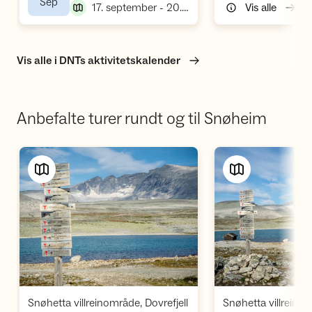
,
Sep
,
17. september - 20. september
Vis alle
Vis alle i DNTs aktivitetskalender
Anbefalte turer rundt og til Snøheim
Vis turforslag
Vi
,
Snøhetta villreinområde, Dovrefjell
Snøhetta villreinom