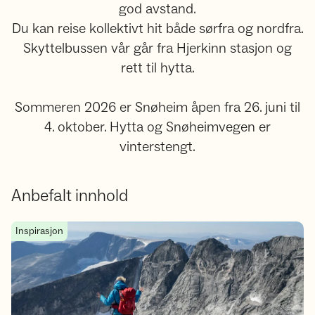
god avstand.
Du kan reise kollektivt hit både sørfra og nordfra.
Skyttelbussen vår går fra Hjerkinn stasjon og
rett til hytta.
Sommeren 2026 er Snøheim åpen fra 26. juni til
4. oktober. Hytta og Snøheimvegen er
vinterstengt.
Anbefalt innhold
Toppturer til fots fra Snøheim
Inspirasjon