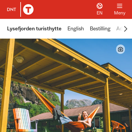
EN
Meny
Til DNT.no forside
Scr
Lysefjorden turisthytte
English
Bestilling
Adkom