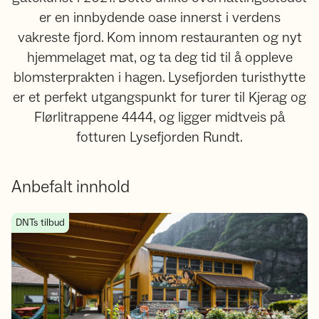
er en innbydende oase innerst i verdens
vakreste fjord. Kom innom restauranten og nyt
hjemmelaget mat, og ta deg tid til å oppleve
blomsterprakten i hagen. Lysefjorden turisthytte
er et perfekt utgangspunkt for turer til Kjerag og
Flørlitrappene 4444, og ligger midtveis på
fotturen Lysefjorden Rundt.
Anbefalt innhold
Bestill ditt drømmeopphold i Lysefjorden
DNTs tilbud