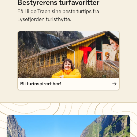
Bestyrerens turfavoritter
Få Hilde Trøen sine beste turtips fra
Lysefjorden turisthytte.
Bli turinspirert her!
Bli turinspirert her!
Fjordhopping i Lysefjorden