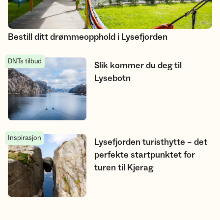
Bestill ditt drømmeopphold i Lysefjorden
DNTs tilbud
Slik kommer du deg til Lysebotn
Slik kommer du deg til
Lysebotn
Inspirasjon
Lysefjorden turisthytte – det perfekte startpunktet for turen ti
Lysefjorden turisthytte – det
perfekte startpunktet for
turen til Kjerag