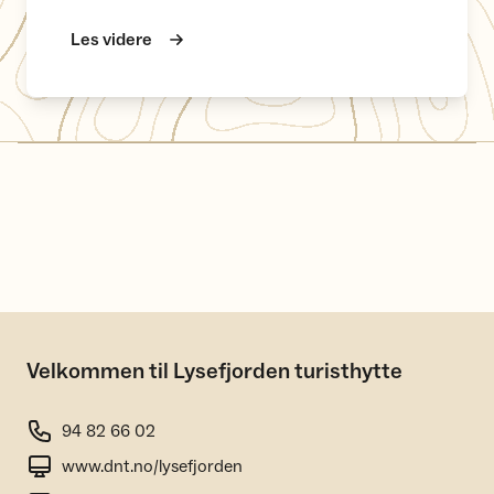
Les videre
Velkommen til Lysefjorden turisthytte
94 82 66 02
www.dnt.no/lysefjorden