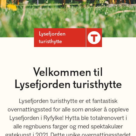
Lysefjorden
turisthytte
Velkommen til
Lysefjorden turisthytte
Lysefjorden turisthytte er et fantastisk
overnattingssted for alle som ønsker å oppleve
Lysefjorden i Ryfylke! Hytta ble totalrenovert i
alle regnbuens farger og med spektakulær
gatekunst i 2021. Dette unike overnattingsstedet