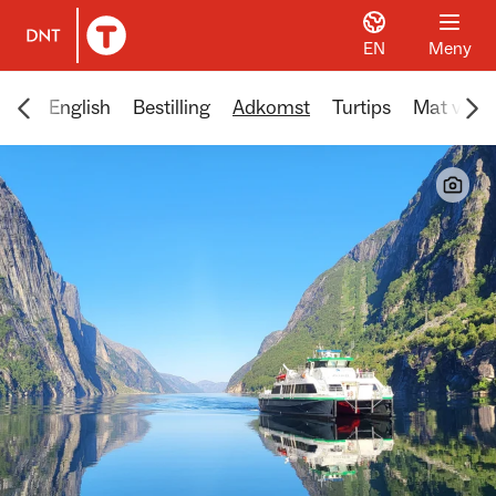
EN
Meny
Til DNT.no forside
Scroll menyen mot venstre
Scr
tte
English
Bestilling
Adkomst
Turtips
Mat ved f