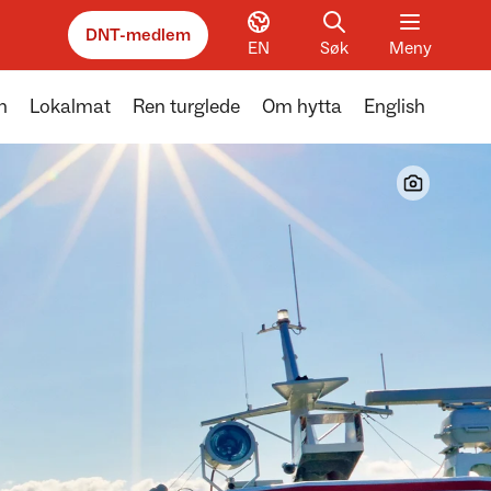
DNT-medlem
EN
Søk
Meny
n
Lokalmat
Ren turglede
Om hytta
English