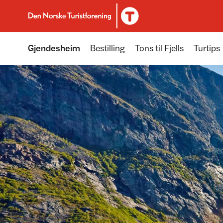
Til DNT.no forside
Gjendesheim
Bestilling
Tons til Fjells
Turtips