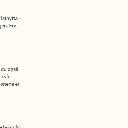
isthytta -
gen. Fra
n du også
 i vår
jonene er
esheim fra