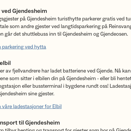
g ved Gjendesheim
sgjester på Gjendesheim turisthytte parkerer gratis ved tur
ale som andre gjester ved langtidsparkering på Reinsvan
 går det shuttlebuss inn til Gjendesheim og Gjendeosen.
 parkering ved hytta
elbil
r av fjellvandrere har ladet batteriene ved Gjende. Nå ka
ene som sitter i elbilen din på Gjendesheim - eller bli hentet
ogstasjon eller bussterminal i bygdene rundt oss! Ladestas
jendesheim sine gjester.
våre ladestasjoner for Elbil
ransport til Gjendesheim
 tilbyr henting og transport for gjester som bor på Gjend