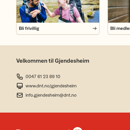
Bli frivillig
Bli medl
Velkommen til Gjendesheim
0047 61 23 89 10
www.dnt.no/gjendesheim
info.gjendesheim@dnt.no