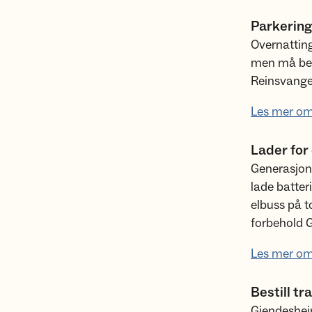
Parkerin
Overnatting
men må bet
Reinsvangen
Les mer om
Lader for 
Generasjone
lade batteri
elbuss på t
forbehold G
Les mer om 
Bestill t
Gjendesheim