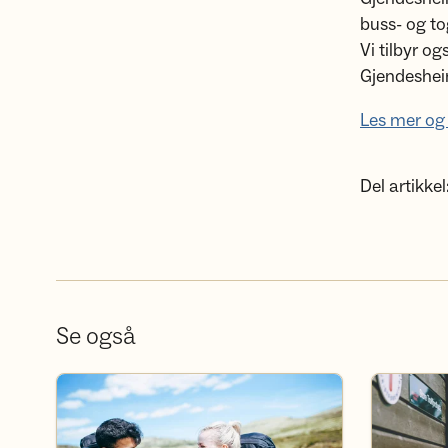
buss- og to
Vi tilbyr og
Gjendesheim
Les mer og 
Del artikkel
Se også
Bli frivillig
Bli medlem