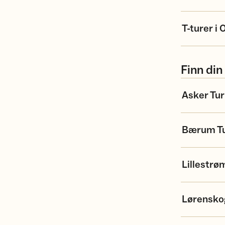
T-turer i 
Finn din
Asker Tur
Bærum Tu
Lillestrø
Lørensko