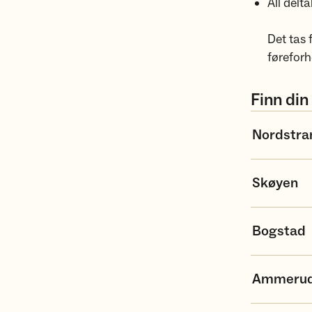
All delt
Det tas 
førefor
Finn din
Nordstra
Skøyen
Bogstad
Ammeru