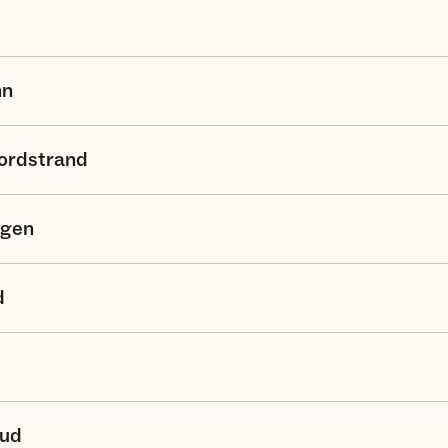
nn
ordstrand
agen
d
rud