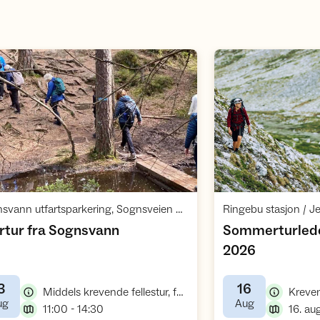
Åpne aktivitet
,
Sognsvann utfartsparkering, Sognsveien 235, 0863 Oslo, Norge
Ringebu stasjon / J
,
tur fra Sognsvann
Sommerturlede
,
2026
3
16
,
Middels krevende fellestur, fottur
Kreven
,
,
ug
Aug
,
11:00 - 14:30
16. au