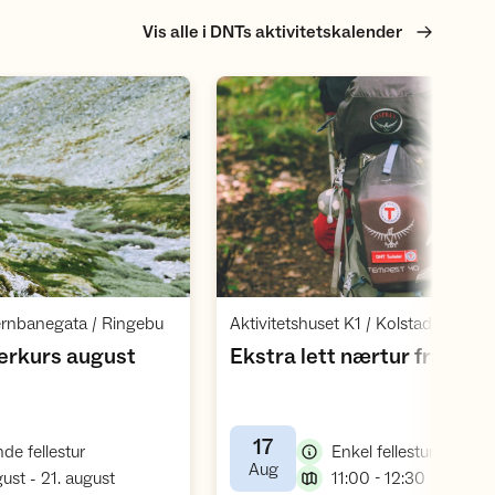
Vis alle i DNTs aktivitetskalender
Åpne aktivitet
Åpne aktivite
,
ernbanegata / Ringebu
Aktivitetshuset K1 / Kolstadgata 1 /
rkurs august
Ekstra lett nærtur fra Tøy
17
,
,
de fellestur
Enkel fellestur
,
Aug
,
,
gust - 21. august
11:00 - 12:30