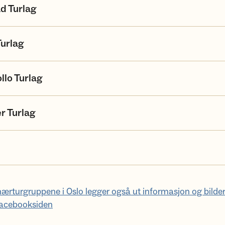
d Turlag
Turlag
llo Turlag
r Turlag
rturgruppene i Oslo legger også ut informasjon og bilder
acebooksiden