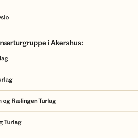
Oslo
 nærturgruppe i Akershus:
lag
rlag
m og Rælingen Turlag
g Turlag