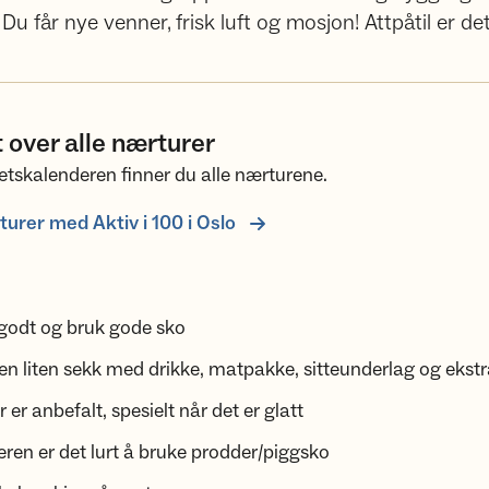
u får nye venner, frisk luft og mosjon! Attpåtil er det
 over alle nærturer
itetskalenderen finner du alle nærturene.
turer med Aktiv i 100 i Oslo
 godt og bruk gode sko
n liten sekk med drikke, matpakke, sitteunderlag og ekstr
 er anbefalt, spesielt når det er glatt
ren er det lurt å bruke prodder/piggsko