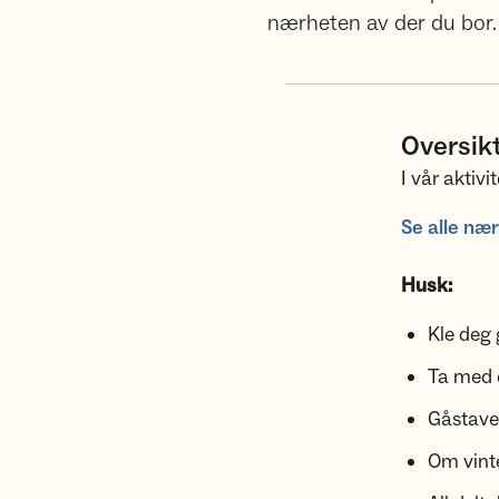
nærheten av der du bor. D
Oversikt
I vår aktiv
Se alle nær
Husk:
Kle deg
Ta med e
Gåstaver
Om vinte