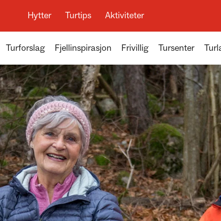
Hytter
Turtips
Aktiviteter
Turforslag
Fjellinspirasjon
Frivillig
Tursenter
Turl