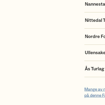
Nannesta
Nittedal 
Nordre Fo
Ullensake
Ås Turlag
Mange av næ
på denne F