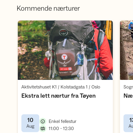
Kommende nærturer
Åpne aktivitet
,
Aktivitetshuset K1 / Kolstadgata 1 / Oslo
,
Ekstra lett nærtur fra Tøyen
Nær
10
1
,
Enkel fellestur
,
Aug
A
,
11:00 - 12:30