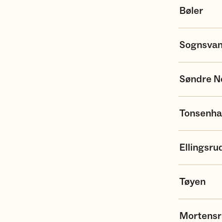
Bøler
Sognsva
Søndre N
Tonsenh
Ellingsru
Tøyen
Mortens