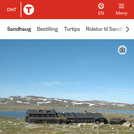
EN
Meny
Til DNT.no forside
Scr
Sandhaug
Bestilling
Turtips
Ridetur til Sandhaug