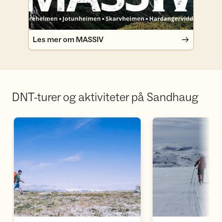
Les mer om MASSIV
DNT-turer og aktiviteter på Sandhaug
Åpne aktivitet
Å