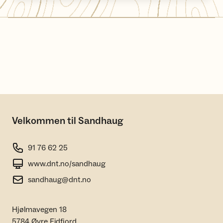
Velkommen til Sandhaug
91 76 62 25
www.dnt.no/sandhaug
sandhaug@dnt.no
Hjølmavegen 18
5784 Øvre Eidfjord