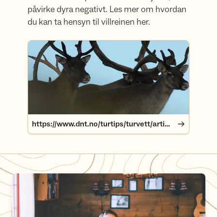
påvirke dyra negativt. Les mer om hvordan
du kan ta hensyn til villreinen her.
https://www.dnt.no/turtips/turvett/artikler/ta-hensyn-til-
https://www.dnt.no/turtips/turvett/artikler/ta-hensyn-til-villreinen-pa-tur/
Selvbetjeningskvarter