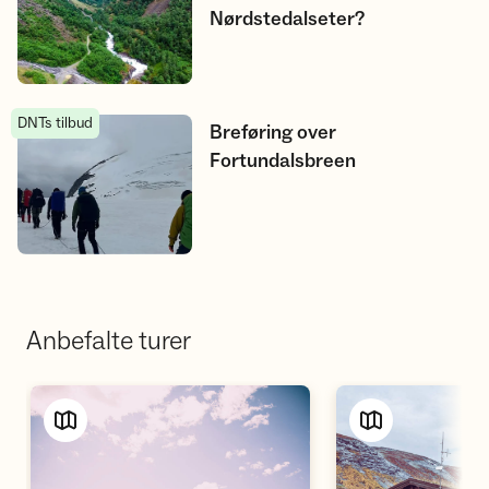
Nørdstedalseter?
DNTs tilbud
Breføring over Fortundalsbreen
Breføring over
Fortundalsbreen
Anbefalte turer