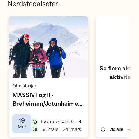
Nørdstedalseter
Åpne aktivitetskalen
Se flere aktiv
aktivitets
Åpne aktivitet
,
Otta stasjon
MASSIV I og II -
Breheimen/Jotunheimen
,
(vv27)
19
,
Ekstra krevende fellestur, skitur
,
Mar
,
19. mars - 24. mars
Vis alle