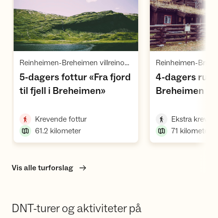
Vis turforslag
Vi
Reinheimen-Breheimen villreinområde, Breheimen med Jostedalsbreen
5-dagers fottur «Fra fjord
4-dagers rund
,
til fjell i Breheimen»
Breheimen fra
,
Sæter
,
Krevende fottur
Ekstra krevend
61.2
kilometer
71
kilometer
Vis alle turforslag
DNT-turer og aktiviteter på