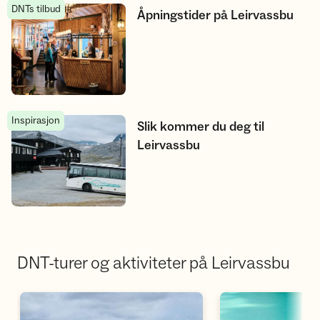
DNTs tilbud
Åpningstider på Leirvassbu
Åpningstider på Leirvassbu
Inspirasjon
Slik kommer du deg til Leirvassbu
Slik kommer du deg til
Leirvassbu
DNT-turer og aktiviteter på Leirvassbu