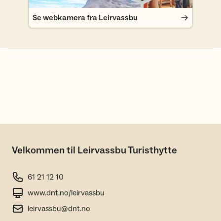
Se webkamera fra Leirvassbu
Velkommen til Leirvassbu Turisthytte
61 21 12 10
www.dnt.no/leirvassbu
leirvassbu@dnt.no