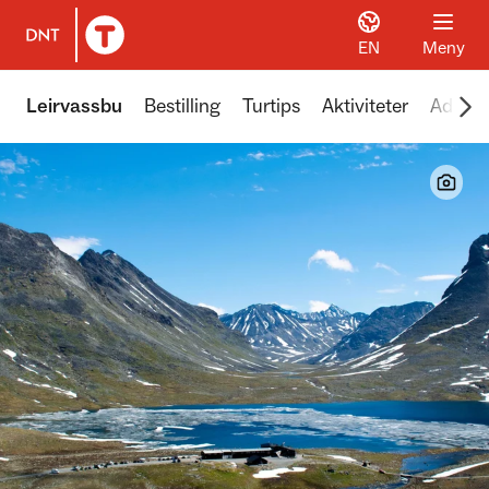
EN
Meny
Til DNT.no forside
Scr
Leirvassbu
Bestilling
Turtips
Aktiviteter
Adkom