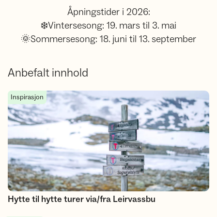
Åpningstider i 2026:
❄️Vintersesong: 19. mars til 3. mai
🌞Sommersesong: 18. juni til 13. september
Anbefalt innhold
Hytte til hytte turer via/fra Leirvassbu
Inspirasjon
Hytte til hytte turer via/fra Leirvassbu