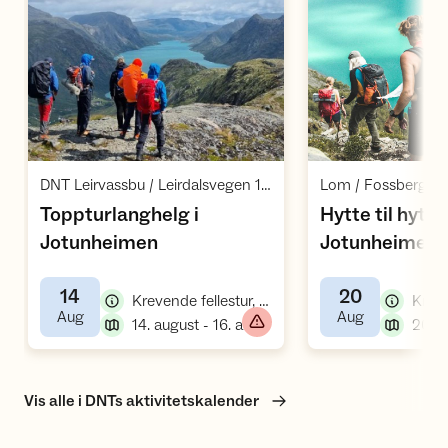
Åpne aktivitet
Å
,
DNT Leirvassbu / Leirdalsvegen 1440 / Bøverdalen
Lom / Fossbergo
Toppturlanghelg i
Hytte til hytte 
,
Jotunheimen
Jotunheimen: 
Gjendebu og G
14
20
(DNT ung Oslo
,
Krevende fellestur, fottur, topptur
,
,
Aug
Aug
,
14. august - 16. august
Vis alle i DNTs aktivitetskalender