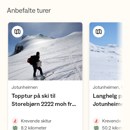
Anbefalte turer
Vis turforslag
Vi
,
Jotunheimen
Topptur på ski til
Langhelg på sk
Storebjørn 2222 moh fra
Jotunheimen 
,
,
Leirvassbu
Leirvassbu
,
Krevende skitur
Krevende skit
8.2
kilometer
50.2
kilomete