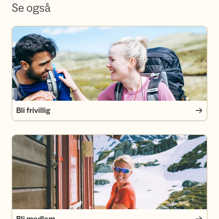
Se også
Bli frivillig
Bli frivillig
Bli medlem