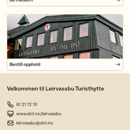
Bli medlem
Bestill opphold
Bestill opphold
Velkommen til Leirvassbu Turisthytte
61 21 12 10
www.dnt.no/leirvassbu
leirvassbu@dnt.no